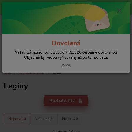
Vážení zákazníci, od 31.7. do 7.8.2026 čerpáme dovolenou
Objednávky budou vyřizovány až po tomto datu.
0
ks
+420 608 754 282
za
0 Kč
pište email, pokud nezvedám tel.
CZK
Menu
Dovolená
Vážení zákazníci, od 31.7. do 7.8.2026 čerpáme dovolenou
Hledat
Objednávky budou vyřizovány až po tomto datu.
Zavřít
Úvod
Punčochové zboží
Legíny
Legíny
Rozbalit filtr
Nejnovější
Nejlevnější
Nejdražší
Zobrazuji 1-5 z 5