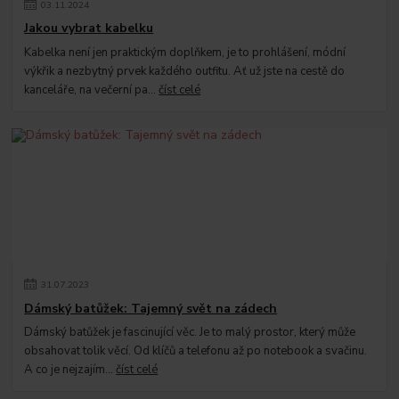
03
.
11
.
2024
Jakou vybrat kabelku
Kabelka není jen praktickým doplňkem, je to prohlášení, módní
výkřik a nezbytný prvek každého outfitu. Ať už jste na cestě do
kanceláře, na večerní pa...
číst celé
31
.
07
.
2023
Dámský batůžek: Tajemný svět na zádech
Dámský batůžek je fascinující věc. Je to malý prostor, který může
obsahovat tolik věcí. Od klíčů a telefonu až po notebook a svačinu.
A co je nejzajím...
číst celé