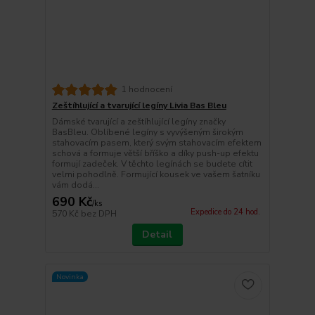
1 hodnocení
Zeštíhlující a tvarující legíny Livia Bas Bleu
Dámské tvarující a zeštíhlující legíny značky
BasBleu. Oblíbené legíny s vyvýšeným širokým
stahovacím pasem, který svým stahovacím efektem
schová a formuje větší bříško a díky push-up efektu
formují zadeček. V těchto legínách se budete cítit
velmi pohodlně. Formující kousek ve vašem šatníku
vám dodá...
690 Kč
/
ks
Expedice do 24 hod.
570 Kč
bez DPH
Detail
Novinka