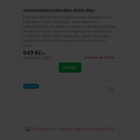
Anticelulitidní legíny Riley 90 Bas Bleu
Dámské anticelilitidní legíny značky BasBleu jsou
příjemné, lehké, elastické, antibakteriální,
anticelulitidní, prodyšné a vlhkost odvádějící legíny.
Je vám to málo? Sportovní legíny jsou vyrobeny z
funkčního elastického materiálu, který obsahuje
rostlinné výtažky které napomáhají v boji proti
celul...
649 Kč
/
ks
Expedice do 24 hod.
536 Kč
bez DPH
Detail
Novinka