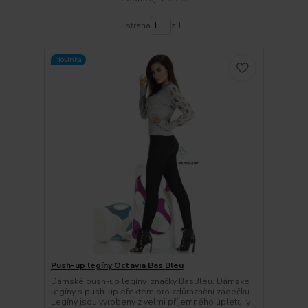
strana
z 1
Novinka
Push-up legíny Octavia Bas Bleu
Dámské push-up legíny značky BasBleu. Dámské
legíny s push-up efektem pro zdůraznění zadečku.
Legíny jsou vyrobeny z velmi příjemného úpletu, v