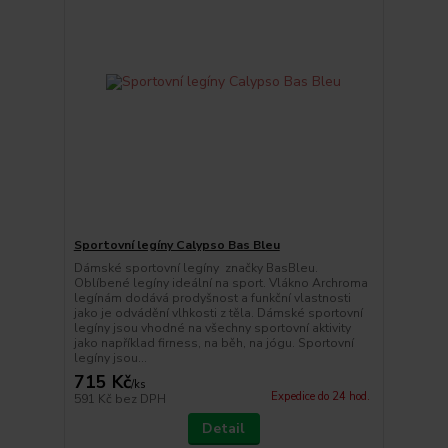
Sportovní legíny Calypso Bas Bleu
Dámské sportovní legíny značky BasBleu.
Oblíbené legíny ideální na sport. Vlákno Archroma
legínám dodává prodyšnost a funkční vlastnosti
jako je odvádění vlhkosti z těla. Dámské sportovní
legíny jsou vhodné na všechny sportovní aktivity
jako například firness, na běh, na jógu. Sportovní
legíny jsou...
715 Kč
/
ks
Expedice do 24 hod.
591 Kč
bez DPH
Detail