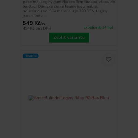
pase mají legíny gumičku cca 3cm širokou, všitou do
tunýlku. Dámské černé legíny jsou matné,
nelesknou se. Síla materiálu je 200 DEN, legíny
jsou silné a ...
549 Kč
/
ks
Expedice do 24 hod.
454 Kč
bez DPH
Zvolit variantu
Novinka