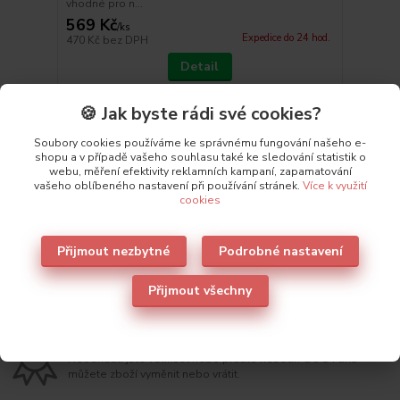
vhodné pro n...
569 Kč
/
ks
Expedice do 24 hod.
470 Kč
bez DPH
Detail
🍪 Jak byste rádi své cookies?
strana
z 1
Soubory cookies používáme ke správnému fungování našeho e-
shopu a v případě vašeho souhlasu také ke sledování statistik o
webu, měření efektivity reklamních kampaní, zapamatování
vašeho oblíbeného nastavení při používání stránek.
Více k využití
cookies
Přijmout nezbytné
Podrobné nastavení
Doprava ZDARMA
Objednávku nad 1500Kč s platbou předem odešleme na
Přijmout všechny
Balíkovnu zdarma.
Záruka vrácení nebo výměny
Neodhadli jste velikost nebo prádlo nesedí? Do 14 dnů
můžete zboží vyměnit nebo vrátit.