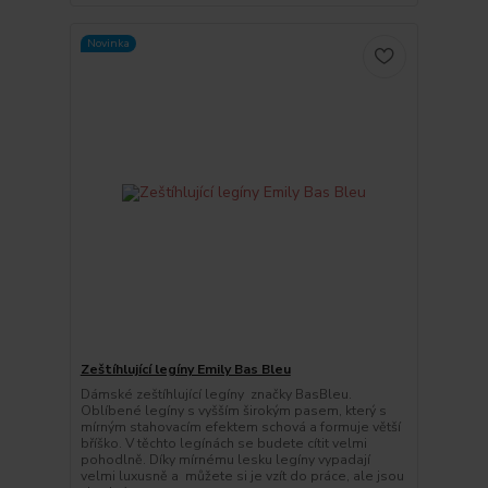
Novinka
Zeštíhlující legíny Emily Bas Bleu
Dámské zeštíhlující legíny značky BasBleu.
Oblíbené legíny s vyšším širokým pasem, který s
mírným stahovacím efektem schová a formuje větší
bříško. V těchto legínách se budete cítit velmi
pohodlně. Díky mírnému lesku legíny vypadají
velmi luxusně a můžete si je vzít do práce, ale jsou