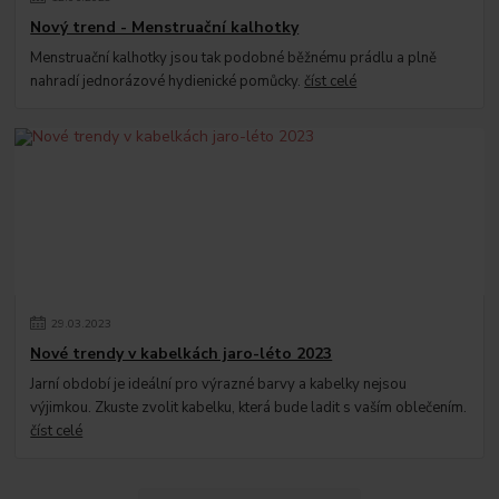
Nový trend - Menstruační kalhotky
Menstruační kalhotky jsou tak podobné běžnému prádlu a plně
nahradí jednorázové hydienické pomůcky.
číst celé
29
.
03
.
2023
Nové trendy v kabelkách jaro-léto 2023
Jarní období je ideální pro výrazné barvy a kabelky nejsou
výjimkou. Zkuste zvolit kabelku, která bude ladit s vaším oblečením.
číst celé