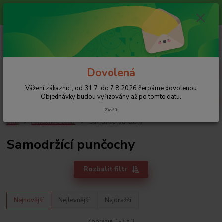
Vážení zákazníci, od 31.7. do 7.8.2026 čerpáme dovolenou
Objednávky budou vyřizovány až po tomto datu.
0
ks
+420 608 754 282
za
0 Kč
pište email, pokud nezvedám tel.
CZK
Menu
Dovolená
Vážení zákazníci, od 31.7. do 7.8.2026 čerpáme dovolenou
Hledat
Objednávky budou vyřizovány až po tomto datu.
Zavřít
Úvod
Punčochové zboží
Samodržící punčochy
Samodržící punčochy
Rozbalit filtr
Nejnovější
Nejlevnější
Nejdražší
Zobrazuji 1-3 z 3