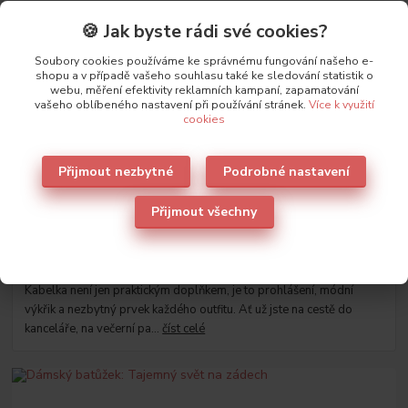
🍪 Jak byste rádi své cookies?
Novinky z našeho blogu
Soubory cookies používáme ke správnému fungování našeho e-
shopu a v případě vašeho souhlasu také ke sledování statistik o
webu, měření efektivity reklamních kampaní, zapamatování
vašeho oblíbeného nastavení při používání stránek.
Více k využití
cookies
Přijmout nezbytné
Podrobné nastavení
Přijmout všechny
03
.
11
.
2024
Jakou vybrat kabelku
Kabelka není jen praktickým doplňkem, je to prohlášení, módní
výkřik a nezbytný prvek každého outfitu. Ať už jste na cestě do
kanceláře, na večerní pa...
číst celé