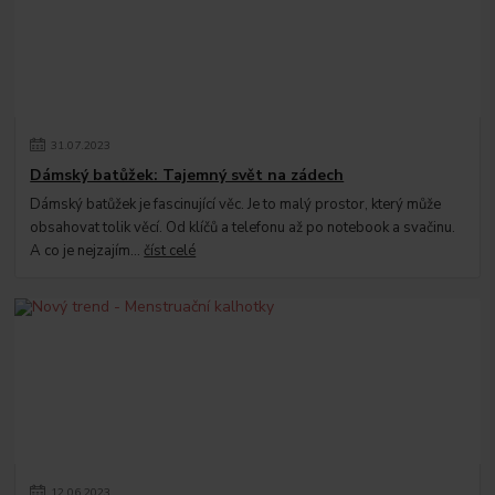
31
.
07
.
2023
Dámský batůžek: Tajemný svět na zádech
Dámský batůžek je fascinující věc. Je to malý prostor, který může
obsahovat tolik věcí. Od klíčů a telefonu až po notebook a svačinu.
A co je nejzajím...
číst celé
12
.
06
.
2023