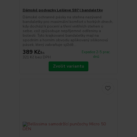
Dámské podvazky Leilieve 597 | bandaletky
Dámské ochranné pásky na stehna nazývané
bandaletky pro maximální komfort v horkých dnech,
kdy dochází k pocení a tření vnitřních stehen o
sebe, což způsobuje nepříjemné odřeniny a
bolesti. Tyto krajkované bandaletky mají na
spodním a horním obvodu aplikovaný silikonový
pásek, který zabraňuje sjíždě...
389 Kč
Expedice 2-5 prac.
/
ks
dnů
321 Kč
bez DPH
Zvolit variantu