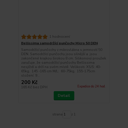
1 hodnocení
Bellissima samodržící punčochy Micro 50 DEN
Samodržící punčochy z mikrovlákna s jemností 50
DEN. Samodržící punčochy jsou silnější a jsou
zakončené krajkou širokou 8 cm. Silikonový proužek
zaručuje, že samodržící punčochy Bellissima
nesjíždí a drží na svém místě. Velikosti: XS/S: 40-
65kg, 145 -165 cm M/L: 60-75kg, 155-175cm
složení: 9...
200 Kč
Expedice do 24 hod.
165 Kč
bez DPH
Detail
strana
z 1