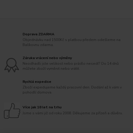
Doprava ZDARMA
Objednávku nad 1500Kč s platbou předem odešleme na
Balíkovnu zdarma.
Záruka vrácení nebo výměny
Neodhadli jste velikost nebo prádlo nesedí? Do 14 dnů
můžete zboží vyměnit nebo vrátit.
Rychlá expedice
Zboží expedujeme každý pracovní den. Dodání až k vám v
pohodlí domova.
Více jak 18 let na trhu
Jsme s vámi již od roku 2008. Děkujeme za přízeň a důvěru.