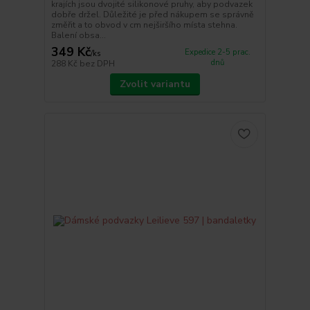
krajích jsou dvojité silikonové pruhy, aby podvazek
dobře držel. Důležité je před nákupem se správně
změřit a to obvod v cm nejširšího místa stehna.
Balení obsa...
349 Kč
Expedice 2-5 prac.
/
ks
dnů
288 Kč
bez DPH
Zvolit variantu