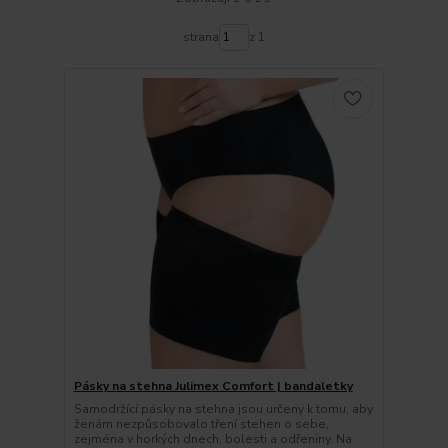
strana
z 1
Pásky na stehna Julimex Comfort | bandaletky
Samodržící pásky na stehna jsou určeny k tomu, aby
ženám nezpůsobovalo tření stehen o sebe,
zejména v horkých dnech, bolesti a odřeniny. Na