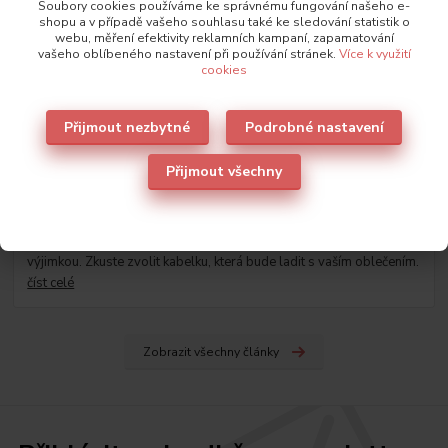
Soubory cookies používáme ke správnému fungování našeho e-
shopu a v případě vašeho souhlasu také ke sledování statistik o
webu, měření efektivity reklamních kampaní, zapamatování
vašeho oblíbeného nastavení při používání stránek.
Více k využití
cookies
Přijmout nezbytné
Podrobné nastavení
Přijmout všechny
29
.
03
.
2023
Nové trendy v kabelkách jaro-léto 2023
Jarní období je ideální pro výrazné barvy a kabelky nejsou
výjimkou. Zkuste zvolit kabelku, která bude ladit s vaším oblečením.
číst celé
Zobrazit všechny články