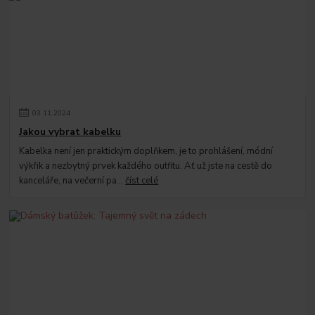
03
.
11
.
2024
Jakou vybrat kabelku
Kabelka není jen praktickým doplňkem, je to prohlášení, módní
výkřik a nezbytný prvek každého outfitu. Ať už jste na cestě do
kanceláře, na večerní pa...
číst celé