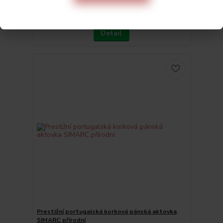
590 Kč
Skladem
488 Kč
bez DPH
Detail
Prestižní portugalská korková pánská aktovka
SIMARC přírodní