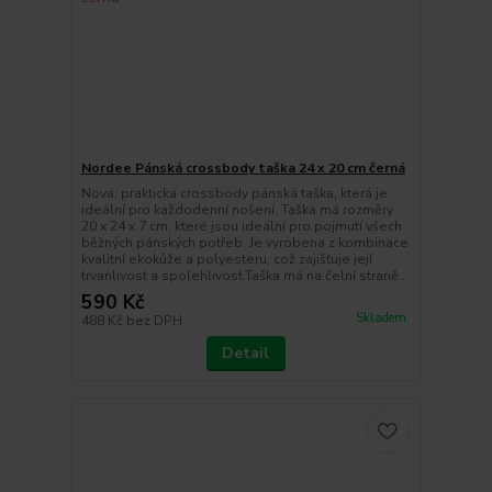
Nordee Pánská crossbody taška 24 x 20 cm černá
Nová, praktická crossbody pánská taška, která je
ideální pro každodenní nošení. Taška má rozměry
20 x 24 x 7 cm, které jsou ideální pro pojmutí všech
běžných pánských potřeb. Je vyrobena z kombinace
kvalitní ekokůže a polyesteru, což zajišťuje její
trvanlivost a spolehlivost.Taška má na čelní straně...
590 Kč
Skladem
488 Kč
bez DPH
Detail