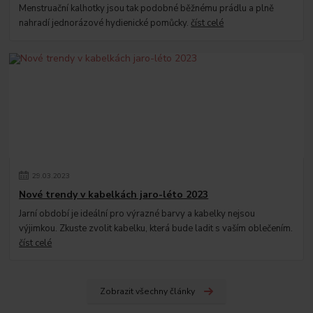
Menstruační kalhotky jsou tak podobné běžnému prádlu a plně
nahradí jednorázové hydienické pomůcky.
číst celé
29
.
03
.
2023
Nové trendy v kabelkách jaro-léto 2023
Jarní období je ideální pro výrazné barvy a kabelky nejsou
výjimkou. Zkuste zvolit kabelku, která bude ladit s vaším oblečením.
číst celé
Zobrazit všechny články