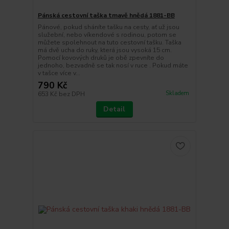
Pánská cestovní taška tmavě hnědá 1881-BB
Pánové, pokud sháníte tašku na cesty, ať už jsou
služební, nebo víkendové s rodinou, potom se
můžete spolehnout na tuto cestovní tašku. Taška
má dvě ucha do ruky, která jsou vysoká 15 cm.
Pomocí kovových druků je obě zpevníte do
jednoho, bezvadně se tak nosí v ruce . Pokud máte
v tašce více v...
790 Kč
Skladem
653 Kč
bez DPH
Detail