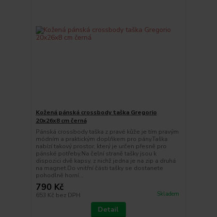
Kožená pánská crossbody taška Gregorio
20x26x8 cm černá
Pánská crossbody taška z pravé kůže je tím pravým
módním a praktickým doplňkem pro pány.Taška
nabízí takový prostor, který je určen přesně pro
pánské potřeby.Na čelní straně tašky jsou k
dispozici dvě kapsy, z nichž jedna je na zip a druhá
na magnet.Do vnitřní části tašky se dostanete
pohodlně horní...
790 Kč
Skladem
653 Kč
bez DPH
Detail