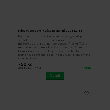
Pánská cestovní taška khaki hnědá 1881-BB
Pánové, pokud sháníte tašku na cesty, ať už jsou
služební, nebo víkendové s rodinou, potom se
můžete spolehnout na tuto cestovní tašku. Taška
má dvě ucha do ruky, která jsou vysoká 15 cm.
Pomocí kovových druků je obě zpevníte do
jednoho, bezvadně se tak nosí v ruce . Pokud máte
v tašce více v...
790 Kč
Skladem
653 Kč
bez DPH
Detail