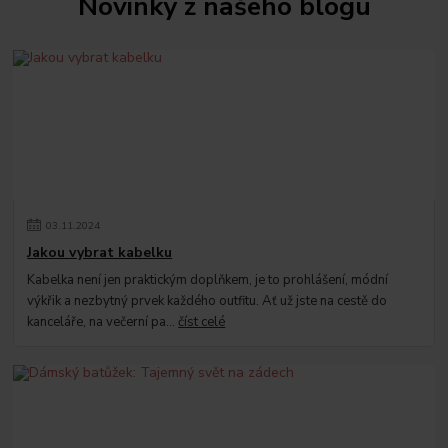
Novinky z našeho blogu
03
.
11
.
2024
Jakou vybrat kabelku
Kabelka není jen praktickým doplňkem, je to prohlášení, módní
výkřik a nezbytný prvek každého outfitu. Ať už jste na cestě do
kanceláře, na večerní pa...
číst celé