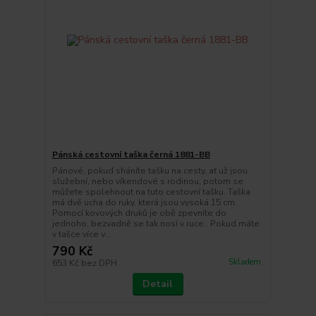
Pánská cestovní taška černá 1881-BB
Pánové, pokud sháníte tašku na cesty, ať už jsou
služební, nebo víkendové s rodinou, potom se
můžete spolehnout na tuto cestovní tašku. Taška
má dvě ucha do ruky, která jsou vysoká 15 cm.
Pomocí kovových druků je obě zpevníte do
jednoho, bezvadně se tak nosí v ruce . Pokud máte
v tašce více v...
790 Kč
Skladem
653 Kč
bez DPH
Detail