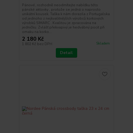
Pánové, rozhodně neodmítejte nabídku této
pánské aktovky , protože se jedná o naprosto
unikátní kousek. Taška k nám dorazila z Portugalska
od jednoho z nejkvalitnějších výrobců korkových
výrobků SIMARC . Kvalitou je zpracována na
jedničku. Zvlášť překvapivý je hedvábný pocit při
omaku na korko...
2 180 Kč
Skladem
1 802 Kč
bez DPH
Detail