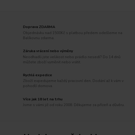
Doprava ZDARMA
Objednávku nad 1500Kč s platbou předem odešleme na
Balíkovnu zdarma.
Záruka vrácení nebo výměny
Neodhadli jste velikost nebo prádlo nesedí? Do 14 dnů
můžete zboží vyměnit nebo vrátit.
Rychlá expedice
Zboží expedujeme každý pracovní den. Dodání až k vám v
pohodlí domova.
Více jak 18 let na trhu
Jsme s vámi již od roku 2008. Děkujeme za přízeň a důvěru.