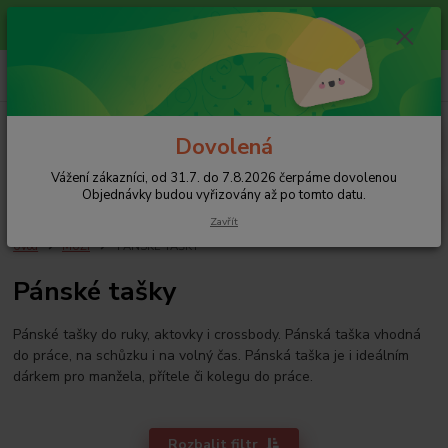
Vážení zákazníci, od 31.7. do 7.8.2026 čerpáme dovolenou
Objednávky budou vyřizovány až po tomto datu.
+420 608 754 282
pište email, pokud nezvedám tel.
CZK
Menu
Dovolená
Vážení zákazníci, od 31.7. do 7.8.2026 čerpáme dovolenou
Hledat
Objednávky budou vyřizovány až po tomto datu.
Zavřít
Úvod
MUŽI
PÁNSKÉ TAŠKY
Pánské tašky
Pánské tašky do ruky, aktovky i crossbody. Pánská taška vhodná
do práce, na schůzku i na volný čas. Pánská taška je i ideálním
dárkem pro manžela, přítele či kolegu do práce.
Rozbalit filtr