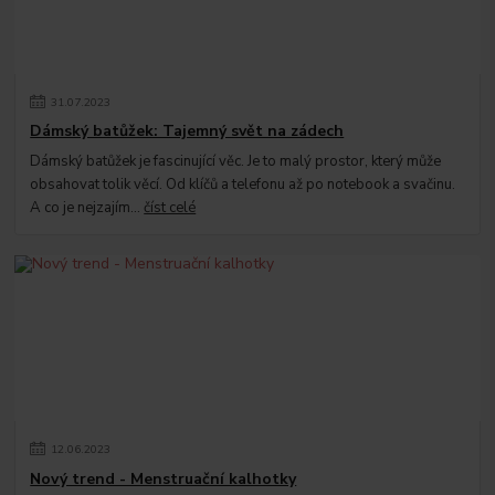
31
.
07
.
2023
Dámský batůžek: Tajemný svět na zádech
Dámský batůžek je fascinující věc. Je to malý prostor, který může
obsahovat tolik věcí. Od klíčů a telefonu až po notebook a svačinu.
A co je nejzajím...
číst celé
12
.
06
.
2023
Nový trend - Menstruační kalhotky