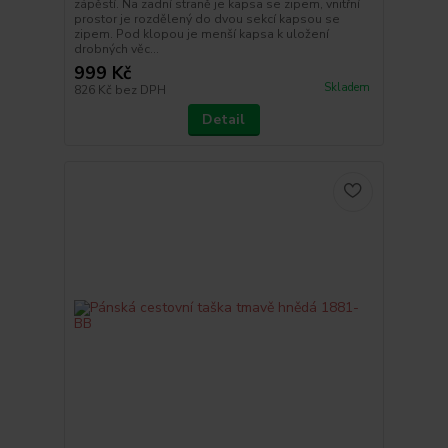
zápěstí. Na zadní straně je kapsa se zipem, vnitřní
prostor je rozdělený do dvou sekcí kapsou se
zipem. Pod klopou je menší kapsa k uložení
drobných věc...
999 Kč
Skladem
826 Kč
bez DPH
Detail