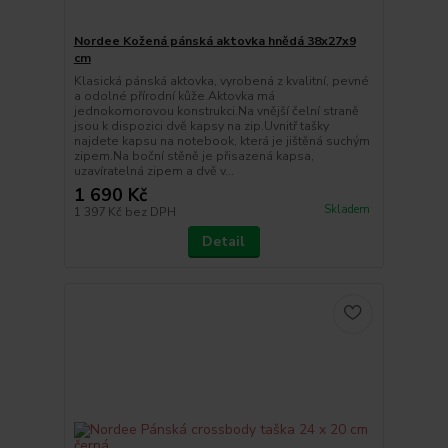
Nordee Kožená pánská aktovka hnědá 38x27x9
cm
Klasická pánská aktovka, vyrobená z kvalitní, pevné
a odolné přírodní kůže.Aktovka má
jednokomorovou konstrukci.Na vnější čelní straně
jsou k dispozici dvě kapsy na zip.Uvnitř tašky
najdete kapsu na notebook, která je jištěná suchým
zipem.Na boční stěně je přisazená kapsa,
uzavíratelná zipem a dvě v...
1 690 Kč
Skladem
1 397 Kč
bez DPH
Detail