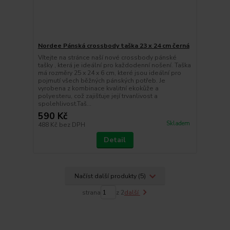
Nordee Pánská crossbody taška 23 x 24 cm černá
Vítejte na stránce naší nové crossbody pánské
tašky , která je ideální pro každodenní nošení. Taška
má rozměry 25 x 24 x 6 cm, které jsou ideální pro
pojmutí všech běžných pánských potřeb. Je
vyrobena z kombinace kvalitní ekokůže a
polyesteru, což zajišťuje její trvanlivost a
spolehlivost.Taš...
590 Kč
Skladem
488 Kč
bez DPH
Detail
Načíst další produkty (5)
strana
z 2
další