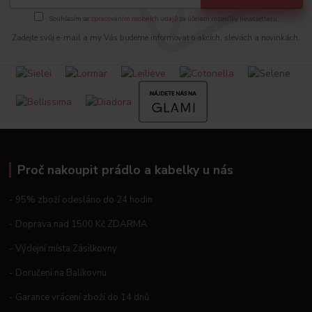
Souhlasím se
zpracováním osobních údajů
za účelem rozesílky newsletteru.
Zadejte svůj e-mail a my Vás budeme informovat o akcích, slevách a novinkách.
Proč nakoupit prádlo a kabelky u nás
- 95% zboží odesláno do 24 hodin
- Doprava nad 1500 Kč ZDARMA
- Výdejní místa Zásilkovny
- Doručení na Balíkovnu
- Garance vrácení zboží do 14 dnů