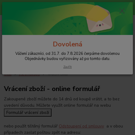
Vážení zákazníci, od 31.7. do 7.8.2026 čerpáme dovolenou
Objednávky budou vyřizovány až po tomto datu.
+420 608 754 282
pište email, pokud nezvedám tel.
CZK
Menu
Dovolená
Vážení zákazníci, od 31.7. do 7.8.2026 čerpáme dovolenou
Hledat
Objednávky budou vyřizovány až po tomto datu.
Zavřít
Úvod
Vše o nákupu
Vrácení zboží
Vrácení zboží - online formulář
Zakoupené zboží můžete do 14 dnů od koupě vrátit, a to bez
uvedení důvodu. Můžete využít online formulář na webu
Formulář vrácení zboží
nebo použít tištěný formulář
Odstoupení od smlouvy
a v obou
případech zaslat poštou zpět na adresu: