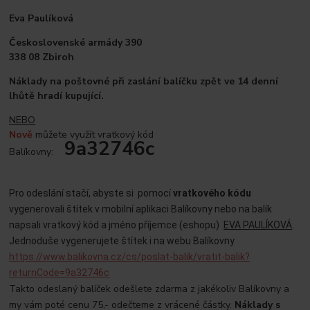
Eva Paulíková
Československé armády 390
338 08 Zbiroh
Náklady na poštovné při zaslání balíčku zpět ve 14 denní
lhůtě hradí kupující.
NEBO
Nově
můžete využít vratkový kód
9a32746c
Balíkovny:
Pro odeslání stačí, abyste si pomocí
vratkového kódu
vygenerovali štítek v mobilní aplikaci Balíkovny nebo na balík
napsali vratkový kód a jméno příjemce (eshopu)
EVA PAULÍKOVÁ
.
Jednoduše vygenerujete štítek i na webu Balíkovny
https://www.balikovna.cz/cs/poslat-balik/vratit-balik?
returnCode=9a32746c
Takto odeslaný balíček odešlete zdarma z jakékoliv Balíkovny a
my vám poté cenu 75,- odečteme z vrácené částky.
Náklady s