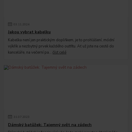
03
.
11
.
2024
Jakou vybrat kabelku
Kabelka není jen praktickým doplňkem, je to prohlášení, módní
výkřik a nezbytný prvek každého outfitu. Ať už jste na cestě do
kanceláře, na večerní pa...
číst celé
31
.
07
.
2023
Dámský batůžek: Tajemný svět na zádech