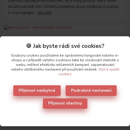
Dámský batůžek je fascinující věc. Je to malý prostor, který může
obsahovat tolik věcí. Od klíčů a telefonu až po notebook a svačinu.
A co je nejzajím...
číst celé
🍪 Jak byste rádi své cookies?
Soubory cookies používáme ke správnému fungování našeho e-
shopu a v případě vašeho souhlasu také ke sledování statistik o
webu, měření efektivity reklamních kampaní, zapamatování
vašeho oblíbeného nastavení při používání stránek.
Více k využití
cookies
12
.
06
.
2023
Nový trend - Menstruační kalhotky
Přijmout nezbytné
Podrobné nastavení
Menstruační kalhotky jsou tak podobné běžnému prádlu a plně
nahradí jednorázové hydienické pomůcky.
číst celé
Přijmout všechny