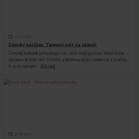
31
.
07
.
2023
Dámský batůžek: Tajemný svět na zádech
Dámský batůžek je fascinující věc. Je to malý prostor, který může
obsahovat tolik věcí. Od klíčů a telefonu až po notebook a svačinu.
A co je nejzajím...
číst celé
12
.
06
.
2023