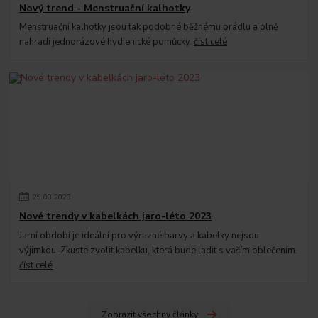
Nový trend - Menstruační kalhotky
Menstruační kalhotky jsou tak podobné běžnému prádlu a plně
nahradí jednorázové hydienické pomůcky.
číst celé
29
.
03
.
2023
Nové trendy v kabelkách jaro-léto 2023
Jarní období je ideální pro výrazné barvy a kabelky nejsou
výjimkou. Zkuste zvolit kabelku, která bude ladit s vaším oblečením.
číst celé
Zobrazit všechny články