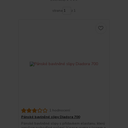
strana
z 1
1 hodnocení
Pánské bavlněné slipy Diadora 700
Pánské bavlněné slipy s přídavkem elastanu, který
zaručuje pohodlné nošení. V pase guma s logem a