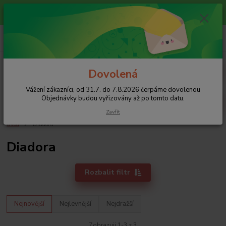
Vážení zákazníci, od 31.7. do 7.8.2026 čerpáme dovolenou
Objednávky budou vyřizovány až po tomto datu.
+420 608 754 282
pište email, pokud nezvedám tel.
CZK
Menu
Dovolená
Vážení zákazníci, od 31.7. do 7.8.2026 čerpáme dovolenou
Hledat
Objednávky budou vyřizovány až po tomto datu.
Zavřít
Úvod
Diadora
Diadora
Rozbalit filtr
Nejnovější
Nejlevnější
Nejdražší
Zobrazuji 1-3 z 3