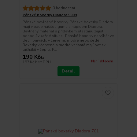
3 hodnocení
Pánské boxerky Diadora 5999
Pánské bavlněné boxerky. Pánské boxerky Diadora
mají v pase našitou gumu s nápisem Diadora.
Bavlněný materiál s přídavkem elastanu zajistí
pohodlí v každé situaci. Pánské boxerky na výběr ve
třech barvách, v červené, modré nebo šedé.
Boxerky v červené a modré variantě mají potisk
tučňáků v čepici. P...
190 Kč
/
ks
Není skladem
157 Kč
bez DPH
Detail