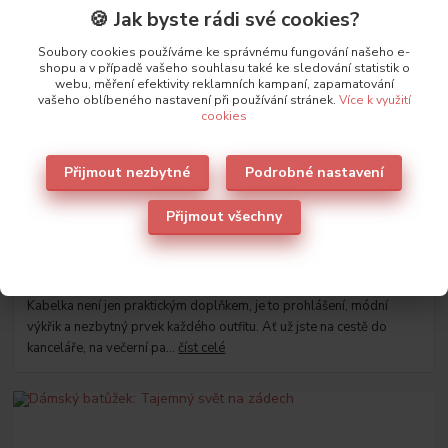
🍪 Jak byste rádi své cookies?
Novinky z našeho blogu
Soubory cookies používáme ke správnému fungování našeho e-
shopu a v případě vašeho souhlasu také ke sledování statistik o
webu, měření efektivity reklamních kampaní, zapamatování
vašeho oblíbeného nastavení při používání stránek.
Více k využití
cookies
Přijmout nezbytné
Podrobné nastavení
Přijmout všechny
03
.
11
.
2024
Jakou vybrat kabelku
Kabelka není jen praktickým doplňkem, je to prohlášení, módní
výkřik a nezbytný prvek každého outfitu. Ať už jste na cestě do
kanceláře, na večerní pa...
číst celé