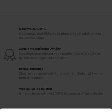
Doprava ZDARMA
Objednávku nad 1500Kč s platbou předem odešleme na
Balíkovnu zdarma.
Záruka vrácení nebo výměny
Neodhadli jste velikost nebo prádlo nesedí? Do 14 dnů
můžete zboží vyměnit nebo vrátit.
Rychlá expedice
Zboží expedujeme každý pracovní den. Dodání až k vám v
pohodlí domova.
Více jak 18 let na trhu
Jsme s vámi již od roku 2008. Děkujeme za přízeň a důvěru.