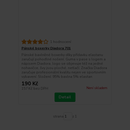
1 hodnocení
Pánské boxerky Diadora 701
Pánské bavlněné boxerky díky přídavku elastanu
zaručují pohodlné nošení. Guma v pase s logem a
nápisem Diadora, logo se objevuje též na jedné
nohavičce, švy jsou ploché, netlačí. Značka Diadora
zaručuje profesionální kvalitu nejen ve sportovním
vybavení. Složení: 95% bavlna 5% elastan
190 Kč
Není skladem
157 Kč
bez DPH
Detail
strana
z 1