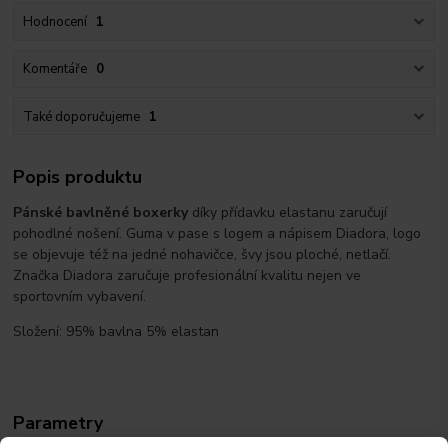
Hodnocení
1
Komentáře
0
Také doporučujeme
1
Popis produktu
Pánské bavlněné boxerky
díky přídavku elastanu zaručují
pohodlné nošení. Guma v pase s logem a nápisem Diadora, logo
se objevuje též na jedné nohavičce, švy jsou ploché, netlačí.
Značka Diadora zaručuje profesionální kvalitu nejen ve
sportovním vybavení.
Složení: 95% bavlna 5% elastan
Parametry