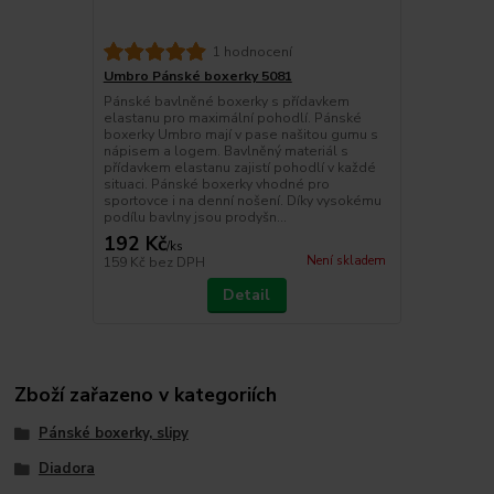
1 hodnocení
Umbro Pánské boxerky 5081
Pánské bavlněné boxerky s přídavkem
elastanu pro maximální pohodlí. Pánské
boxerky Umbro mají v pase našitou gumu s
nápisem a logem. Bavlněný materiál s
přídavkem elastanu zajistí pohodlí v každé
situaci. Pánské boxerky vhodné pro
sportovce i na denní nošení. Díky vysokému
podílu bavlny jsou prodyšn...
192 Kč
/
ks
Není skladem
159 Kč
bez DPH
Detail
Zboží zařazeno v kategoriích
Pánské boxerky, slipy
Diadora