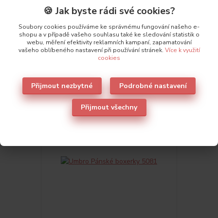
🍪 Jak byste rádi své cookies?
Výrobce
Diadora
Soubory cookies používáme ke správnému fungování našeho e-
shopu a v případě vašeho souhlasu také ke sledování statistik o
webu, měření efektivity reklamních kampaní, zapamatování
vašeho oblíbeného nastavení při používání stránek.
Více k využití
cookies
Také doporučujeme
1
Přijmout nezbytné
Podrobné nastavení
Přijmout všechny