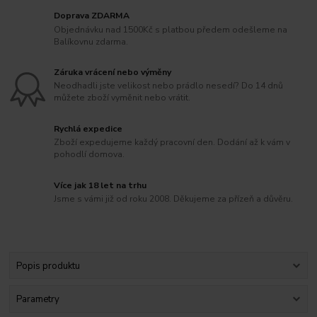
Doprava ZDARMA
Objednávku nad 1500Kč s platbou předem odešleme na
Balíkovnu zdarma.
Záruka vrácení nebo výměny
Neodhadli jste velikost nebo prádlo nesedí? Do 14 dnů
můžete zboží vyměnit nebo vrátit.
Rychlá expedice
Zboží expedujeme každý pracovní den. Dodání až k vám v
pohodlí domova.
Více jak 18 let na trhu
Jsme s vámi již od roku 2008. Děkujeme za přízeň a důvěru.
Popis produktu
Parametry