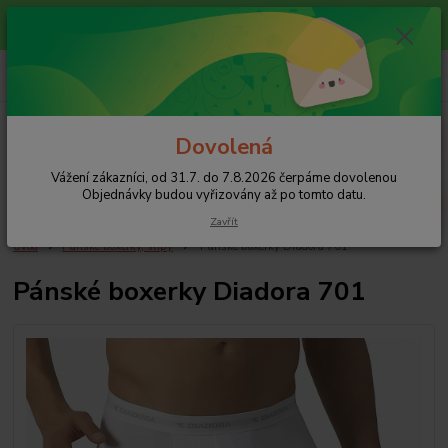
Vážení zákazníci, od 31.7. do 7.8.2026 čerpáme dovolenou
Objednávky budou vyřizovány až po tomto datu.
0
ks
+420 608 754 282
za
0 Kč
pište email, pokud nezvedám tel.
CZK
Menu
Dovolená
Vážení zákazníci, od 31.7. do 7.8.2026 čerpáme dovolenou
Hledat
Objednávky budou vyřizovány až po tomto datu.
Zavřít
Úvod
Pánské boxerky, slipy
Pánské boxerky Diadora 701
Pánské boxerky Diadora 701