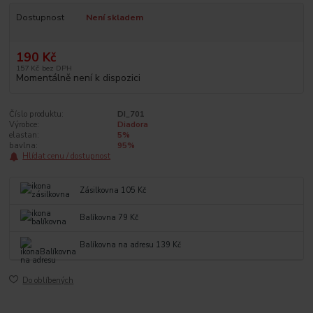
Dostupnost
Není skladem
190 Kč
157 Kč
bez DPH
Momentálně není k dispozici
Číslo produktu:
DI_701
Výrobce:
Diadora
elastan:
5%
bavlna:
95%
Hlídat cenu / dostupnost
Zásilkovna 105 Kč
Balíkovna 79 Kč
Balíkovna na adresu 139 Kč
Do oblíbených