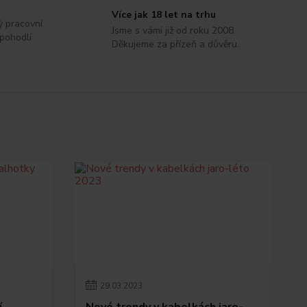
Více jak 18 let na trhu
ý pracovní
Jsme s vámi již od roku 2008.
 pohodlí
Děkujeme za přízeň a důvěru.
29
.
03
.
2023
í
Nové trendy v kabelkách jaro-