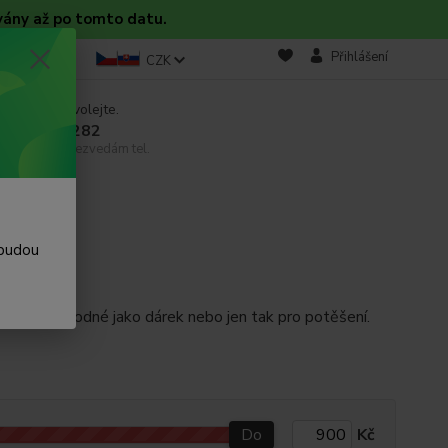
vány až po tomto datu.
takt
Blog
Přihlášení
CZK
 si rady? Zavolejte.
 608 754 282
email, pokud nezvedám tel.
 budou
 prádlo , vhodné jako dárek nebo jen tak pro potěšení.
Do
Kč