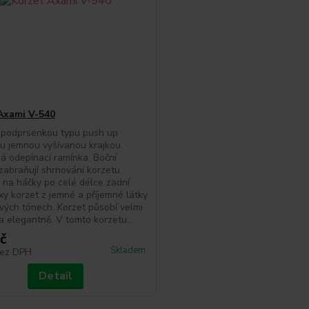
Axami V-540
 podprsenkou typu push up
 jemnou vyšívanou krajkou.
á odepínací ramínka. Boční
zabraňují shrnování korzetu.
 na háčky po celé délce zadní
exy korzet z jemné a příjemné látky
vých tónech. Korzet působí velmi
a elegantně. V tomto korzetu...
č
Skladem
ez DPH
Detail