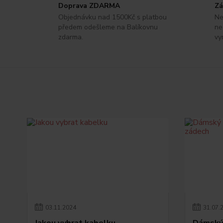
Doprava ZDARMA
Zá
Objednávku nad 1500Kč s platbou
Ne
předem odešleme na Balíkovnu
ne
zdarma.
vy
03
.
11
.
2024
31
.
07
.
Jakou vybrat kabelku
Dámský 