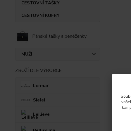
CESTOVNÍ TAŠKY
CESTOVNÍ KUFRY
Pánské tašky a peněženky
MUŽI
ZBOŽÍ DLE VÝROBCE
Lormar
Soubo
Sielei
vašeh
kamp
Leilieve
Bellissima