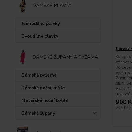
DÁMSKÉ PLAVKY
Jednodílné plavky
Dvoudílné plavky
Korzet 
DÁMSKÉ ŽUPANY A PYŽAMA
Korzet s
zdobenou
Korzet m
výztuhy 
Dámská pyžama
Zapínání
části. S
Dámské noční košile
v oranžo
luxusně 
Mateřské noční košile
900 K
744 Kč
b
Dámské župany