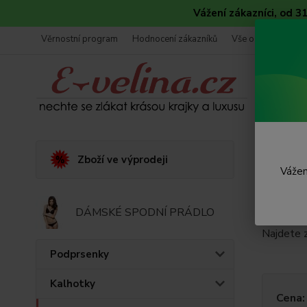
Vážení zákazníci, od 
Věrnostní program
Hodnocení zákazníků
Vše o nákupu
Úvod
E
Zboží ve výprodeji
Vážen
Erot
DÁMSKÉ SPODNÍ PRÁDLO
Erotické 
Najdete z
Podprsenky
Kalhotky
Cena: