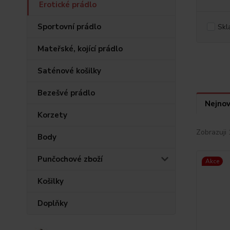
Erotické prádlo
Sportovní prádlo
Skl
Mateřské, kojící prádlo
Saténové košilky
Bezešvé prádlo
Nejnov
Korzety
Zobrazuji 
Body
Punčochové zboží
Akce
Košilky
Doplňky