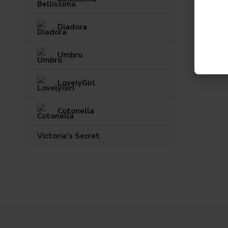
Diadora
Umbro
LovelyGirl
Cotonella
Victoria's Secret