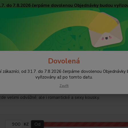
31.7. do 7.8.2026 čerpáme dovolenou Objednávky budou vyřizo
Obchodní podmínky
Tabulky velikostí
Ochrana osobních údajů
Kon
Nevíte
Hledat
+420
pište 
Dovolená
rotické prádlo
í zákazníci, od 31.7. do 7.8.2026 čerpáme dovolenou Objednávky
ické prádlo
vyřizovány až po tomto datu.
Zavřít
prádlo pro sexy zážitky. V této kategorii najdete luxusní erotické
de velimi odvážné, ale i romantické a sexy kousky.
Kč
Od