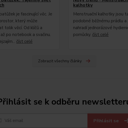
ch
kalhotky
tůžek je fascinující věc. Je
Menstruační kalhotky jsou t
prostor, který může
podobné běžnému prádlu a 
 tolik věcí. Od klíčů a
nahradí jednorázové hydieni
 až po notebook a svačinu.
pomůcky.
číst celé
ejzajím...
číst celé
Zobrazit všechny články
Přihlásit se k odběru newsletter
Přihlásit se