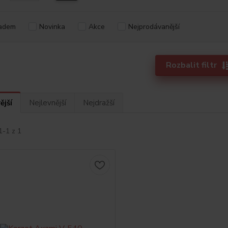
adem
Novinka
Akce
Nejprodávanější
Rozbalit filtr
ější
Nejlevnější
Nejdražší
1-1 z 1