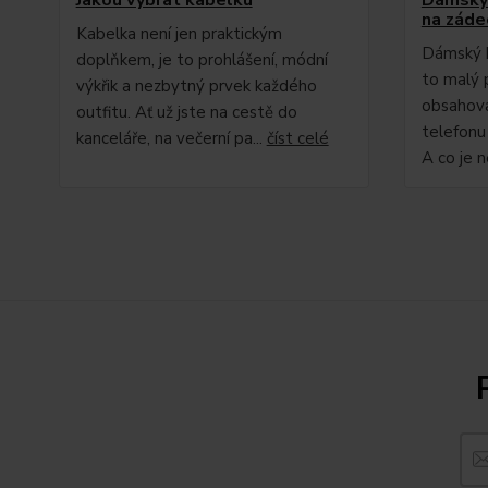
na záde
Kabelka není jen praktickým
Dámský ba
doplňkem, je to prohlášení, módní
to malý 
výkřik a nezbytný prvek každého
obsahovat
outfitu. Ať už jste na cestě do
telefonu
kanceláře, na večerní pa...
číst celé
A co je n