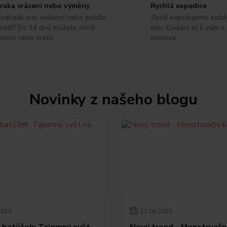
ruka vrácení nebo výměny
Rychlá expedice
odhadli jste velikost nebo prádlo
Zboží expedujeme každ
sedí? Do 14 dnů můžete zboží
den. Dodání až k vám v
měnit nebo vrátit.
domova.
Novinky z našeho blogu
2023
12
.
06
.
2023
batůžek: Tajemný svět
Nový trend - Menstruačn