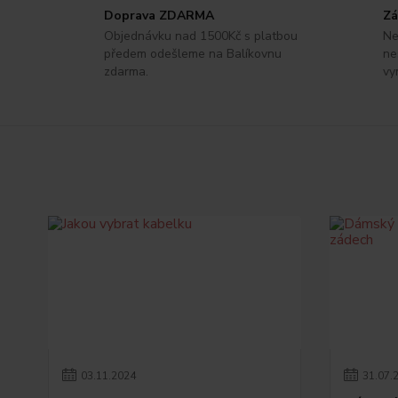
Doprava ZDARMA
Zá
Objednávku nad 1500Kč s platbou
Ne
předem odešleme na Balíkovnu
ne
zdarma.
vy
03
.
11
.
2024
31
.
07
.