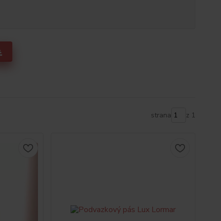
strana
z 1