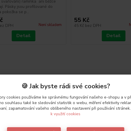
či svařování) ramínka ani běžce
jí. Pásky jsou profilované do
a pokožka se p...
č
55 Kč
Není skladem
N
ez DPH
45 Kč
bez DPH
Detail
Detail
🍪 Jak byste rádi své cookies?
ry cookies používáme ke správnému fungování našeho e-shopu a v p
o souhlasu také ke sledování statistik o webu, měření efektivity rekl
aní, zapamatování vašeho oblíbeného nastavení při používání stránek
k využití cookies