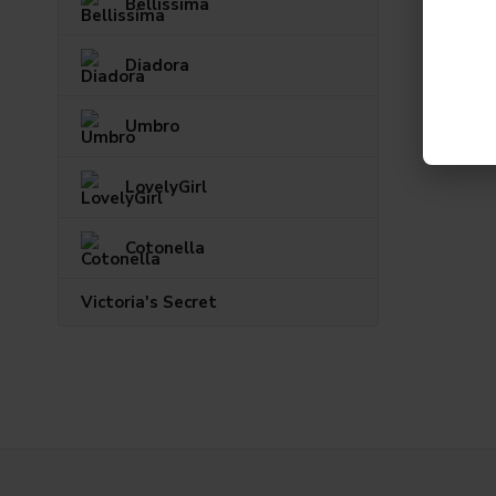
Bellissima
Diadora
Umbro
LovelyGirl
Cotonella
Victoria's Secret