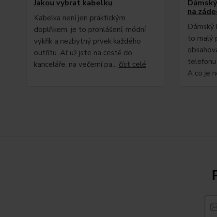
Jakou vybrat kabelku
Dámský 
na záde
Kabelka není jen praktickým
Dámský ba
doplňkem, je to prohlášení, módní
to malý 
výkřik a nezbytný prvek každého
obsahovat
outfitu. Ať už jste na cestě do
telefonu
kanceláře, na večerní pa...
číst celé
A co je n