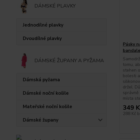
DÁMSKÉ PLAVKY
Jednodílné plavky
Dvoudílné plavky
Pásky n
bandale
Samodrží
DÁMSKÉ ŽUPANY A PYŽAMA
tomu, a
stehen o
bolesti a
Dámská pyžama
silikono
držel. D
správně 
Dámské noční košile
místa st
Mateřské noční košile
349 K
288 Kč
b
Dámské župany