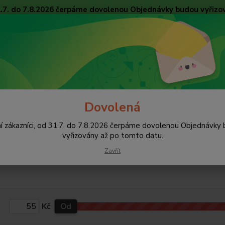
31.7. do 7.8.2026 čerpáme dovolenou Objednávky budou vyřizo
Obchodní podmínky
Tabulky velikostí
Ochrana osobních údajů
Kon
Nevíte
Hledat
+420
pište 
Dovolená
Doplňky
í zákazníci, od 31.7. do 7.8.2026 čerpáme dovolenou Objednávky
ňky k prádlu
vyřizovány až po tomto datu.
Zavřít
 spodnímu prádlu jako napříkald náhradní ramínka, silikonová ram
Kč
Od