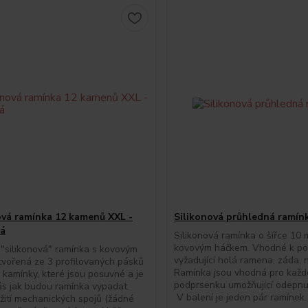
ová ramínka 12 kamenů XXL -
Silikonová průhledná ramín
vá
Silikonová ramínka o šířce 10
kovovým háčkem. Vhodné k p
 "silikonová" ramínka s kovovým
vyžadující holá ramena, záda, n
vořená ze 3 profilovaných pásků
Ramínka jsou vhodná pro kaž
kamínky, které jsou posuvné a je
podprsenku umožňující odepnut
ás jak budou ramínka vypadat.
V balení je jeden pár ramínek.
žití mechanických spojů (žádné