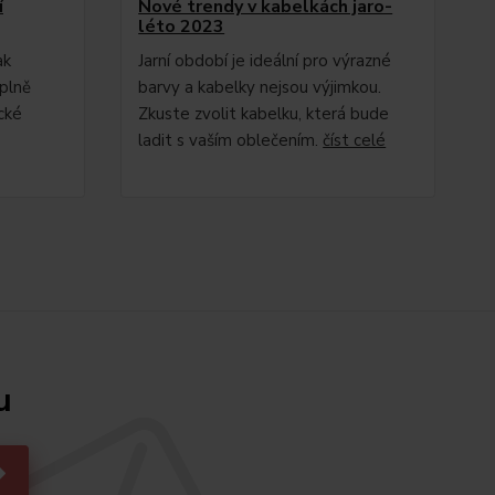
í
Nové trendy v kabelkách jaro-
léto 2023
ak
Jarní období je ideální pro výrazné
plně
barvy a kabelky nejsou výjimkou.
cké
Zkuste zvolit kabelku, která bude
ladit s vaším oblečením.
číst celé
u