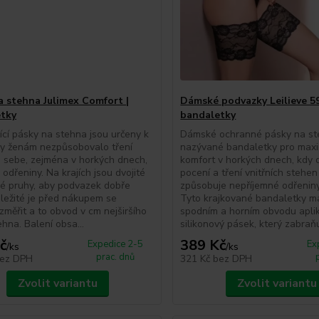
a stehna Julimex Comfort |
Dámské podvazky Leilieve 59
tky
bandaletky
cí pásky na stehna jsou určeny k
Dámské ochranné pásky na s
by ženám nezpůsobovalo tření
nazývané bandaletky pro maxi
 sebe, zejména v horkých dnech,
komfort v horkých dnech, kdy 
 odřeniny. Na krajích jsou dvojité
pocení a tření vnitřních stehen
vé pruhy, aby podvazek dobře
způsobuje nepříjemné odřeniny
ůležité je před nákupem se
Tyto krajkované bandaletky ma
změřit a to obvod v cm nejširšího
spodním a horním obvodu apli
ehna. Balení obsa...
silikonový pásek, který zabraňuj
č
389 Kč
Expedice 2-5
Ex
/
ks
/
ks
prac. dnů
ez DPH
321 Kč
bez DPH
Zvolit variantu
Zvolit variantu