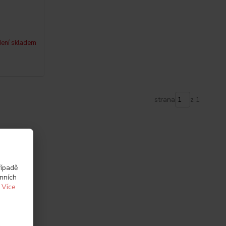
ení skladem
strana
z 1
řípadě
amních
.
Více