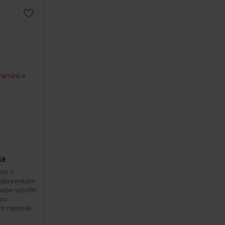
ka
 mm s
odprsenkám
ebo výstřih.
dou
í ramínek.