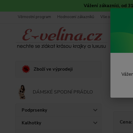
Vážení zákazníci, od 
Věrnostní program
Hodnocení zákazníků
Vše o nákupu
Úvod
Zboží ve výprodeji
Vážen
Dopl
DÁMSKÉ SPODNÍ PRÁDLO
Doplňky k
Podprsenky
Cena:
Kalhotky