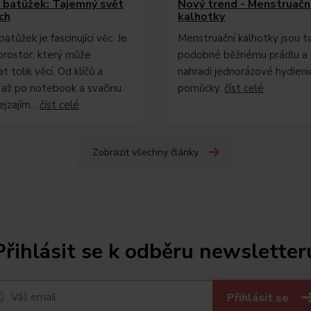
batůžek: Tajemný svět
Nový trend - Menstruačn
ch
kalhotky
tůžek je fascinující věc. Je
Menstruační kalhotky jsou t
prostor, který může
podobné běžnému prádlu a 
 tolik věcí. Od klíčů a
nahradí jednorázové hydieni
 až po notebook a svačinu.
pomůcky.
číst celé
ejzajím...
číst celé
Zobrazit všechny články
Přihlásit se k odběru newsletter
Přihlásit se