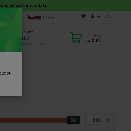
vány až po tomto datu.
takt
Blog
Přihlášení
CZK
 si rady? Zavolejte.
0
ks
 608 754 282
za
0 Kč
email, pokud nezvedám tel.
 budou
ínka.
Do
Kč