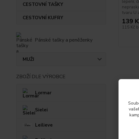
lepení, 
CESTOVNÍ TAŠKY
nepraska
tvaru U 
CESTOVNÍ KUFRY
139 K
115 Kč
b
Pánské tašky a peněženky
MUŽI
ZBOŽÍ DLE VÝROBCE
Lormar
Soubo
vašeh
Sielei
kamp
Leilieve