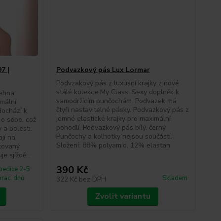
7 |
Podvazkový pás Lux Lormar
Podvzakový pás z luxusní krajky z nové
stálé kolekce My Class. Sexy doplněk k
tehna
samodržícím punčochám. Podvazek má
mální
čtyři nastavitelné pásky. Podvazkový pás z
dochází k
jemné elastické krajky pro maximální
 o sebe, což
pohodlí. Podvazkový pás bílý, černý
 a bolesti.
Punčochy a kolhotky nejsou součástí.
jí na
Složení: 88% polyamid, 12% elastan
kovaný
e sjíždě...
390 Kč
pedice 2-5
prac. dnů
Skladem
322 Kč
bez DPH
Zvolit variantu