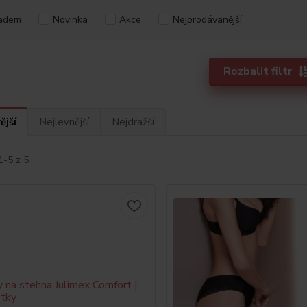
adem
Novinka
Akce
Nejprodávanější
Rozbalit filtr
ější
Nejlevnější
Nejdražší
1-5 z 5