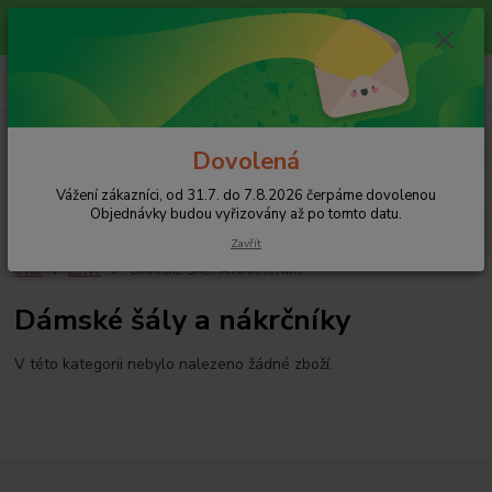
Vážení zákazníci, od 31.7. do 7.8.2026 čerpáme dovolenou
Objednávky budou vyřizovány až po tomto datu.
+420 608 754 282
pište email, pokud nezvedám tel.
CZK
Menu
Dovolená
Vážení zákazníci, od 31.7. do 7.8.2026 čerpáme dovolenou
Hledat
Objednávky budou vyřizovány až po tomto datu.
Zavřít
Úvod
ŽENY
DÁMSKÉ ŠÁLY A NÁKRČNÍKY
Dámské šály a nákrčníky
V této kategorii nebylo nalezeno žádné zboží.