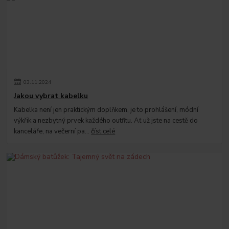
03
.
11
.
2024
Jakou vybrat kabelku
Kabelka není jen praktickým doplňkem, je to prohlášení, módní
výkřik a nezbytný prvek každého outfitu. Ať už jste na cestě do
kanceláře, na večerní pa...
číst celé