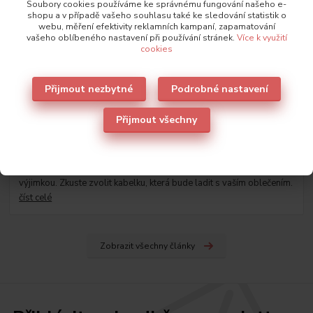
Soubory cookies používáme ke správnému fungování našeho e-
shopu a v případě vašeho souhlasu také ke sledování statistik o
webu, měření efektivity reklamních kampaní, zapamatování
vašeho oblíbeného nastavení při používání stránek.
Více k využití
cookies
Přijmout nezbytné
Podrobné nastavení
Přijmout všechny
29
.
03
.
2023
Nové trendy v kabelkách jaro-léto 2023
Jarní období je ideální pro výrazné barvy a kabelky nejsou
výjimkou. Zkuste zvolit kabelku, která bude ladit s vaším oblečením.
číst celé
Zobrazit všechny články