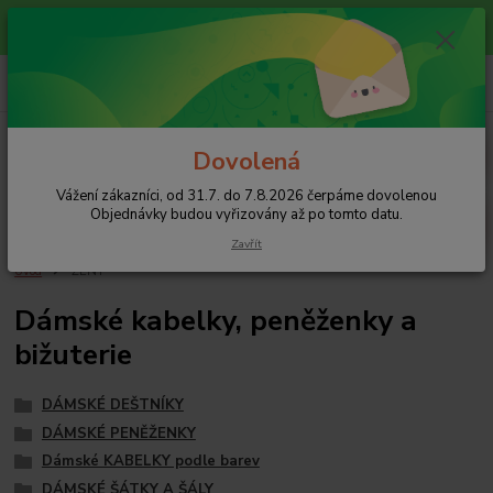
Vážení zákazníci, od 31.7. do 7.8.2026 čerpáme dovolenou
Objednávky budou vyřizovány až po tomto datu.
+420 608 754 282
pište email, pokud nezvedám tel.
CZK
Menu
Dovolená
Vážení zákazníci, od 31.7. do 7.8.2026 čerpáme dovolenou
Hledat
Objednávky budou vyřizovány až po tomto datu.
Zavřít
Úvod
ŽENY
Dámské kabelky, peněženky a
bižuterie
DÁMSKÉ DEŠTNÍKY
DÁMSKÉ PENĚŽENKY
Dámské KABELKY podle barev
DÁMSKÉ ŠÁTKY A ŠÁLY