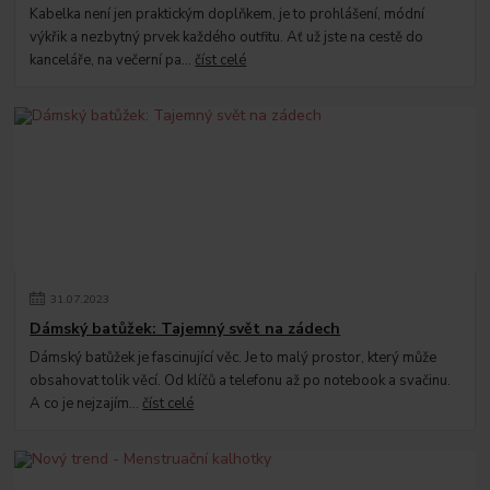
Kabelka není jen praktickým doplňkem, je to prohlášení, módní
výkřik a nezbytný prvek každého outfitu. Ať už jste na cestě do
kanceláře, na večerní pa...
číst celé
31
.
07
.
2023
Dámský batůžek: Tajemný svět na zádech
Dámský batůžek je fascinující věc. Je to malý prostor, který může
obsahovat tolik věcí. Od klíčů a telefonu až po notebook a svačinu.
A co je nejzajím...
číst celé