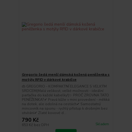
Gregorio šedá menší dámská kožená peněženka s
motýly RFID v dárkové krabičce
👜 GREGORIO - KOMPAKTNÍ ELEGANCE S VELKÝM
SRDCEM(Malá velikost, velké možnosti - ideální
parťačka do každé kabelky!)✨ PROČ ZROVNA TATO
PENĚŽENKA?✔ Pravá kůže v mini provedení - měkká
na dotek, ale odolná na cestách✔ Samostatný
mincovník na sponu - rychlý přístup k drobným bez
otvírání✔ Zlaté kovové d...
790 Kč
Skladem
653 Kč
bez DPH