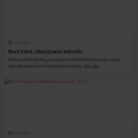
12
.
06
.
2023
Nový trend - Menstruační kalhotky
Menstruační kalhotky jsou tak podobné běžnému prádlu a plně
nahradí jednorázové hydienické pomůcky.
číst celé
29
.
03
.
2023