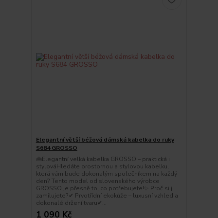
Elegantní větší béžová dámská kabelka do ruky
S684 GROSSO
👜Elegantní velká kabelka GROSSO – praktická i
stylováHledáte prostornou a stylovou kabelku,
která vám bude dokonalým společníkem na každý
den? Tento model od slovenského výrobce
GROSSO je přesně to, co potřebujete!✨ Proč si ji
zamilujete?✔ Prvotřídní ekokůže – luxusní vzhled a
dokonalé držení tvaru✔...
1 090 Kč