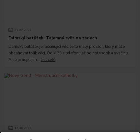
31
.
07
.
2023
Dámský batůžek: Tajemný svět na zádech
Dámský batůžek je fascinující věc. Je to malý prostor, který může
obsahovat tolik věcí. Od klíčů a telefonu až po notebook a svačinu.
A co je nejzajím...
číst celé
12
.
06
.
2023
Nový trend - Menstruační kalhotky