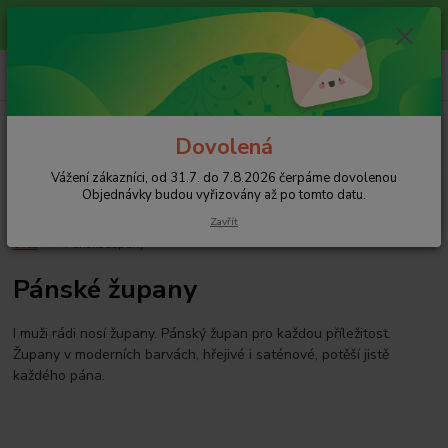
Vážení zákazníci, od 31.7. do 7.8.2026 čerpáme dovolenou
Objednávky budou vyřizovány až po tomto datu.
0
ks
+420 608 754 282
CZK
za
0 Kč
pište email, pokud nezvedám tel.
Menu
Dovolená
Vážení zákazníci, od 31.7. do 7.8.2026 čerpáme dovolenou
Hledat
Objednávky budou vyřizovány až po tomto datu.
Zavřít
Úvod
Pánské župany
Pánské župany
I muži rádi nosí župany. Pánský župan pro každou příležitost.
Župany v moderních barvách, hřejivé i saténové, potěší jistě
každého pána.