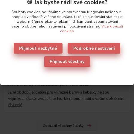
🍪 Jak byste rádi své cookies?
Menstruační kalhotky jsou tak podobné běžnému prádlu a plně
nahradí jednorázové hydienické pomůcky.
číst celé
Soubory cookies používáme ke správnému fungování našeho e-
shopu a v případě vašeho souhlasu také ke sledování statistik o
webu, měření efektivity reklamních kampaní, zapamatování
vašeho oblíbeného nastavení při používání stránek.
Více k využití
cookies
Přijmout nezbytné
Podrobné nastavení
Přijmout všechny
29
.
03
.
2023
Nové trendy v kabelkách jaro-léto 2023
Jarní období je ideální pro výrazné barvy a kabelky nejsou
výjimkou. Zkuste zvolit kabelku, která bude ladit s vaším oblečením.
číst celé
Zobrazit všechny články