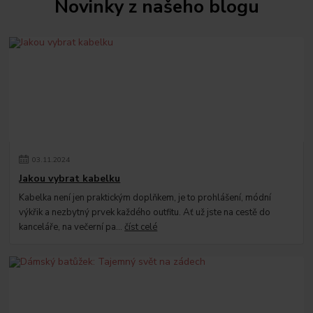
Novinky z našeho blogu
03
.
11
.
2024
Jakou vybrat kabelku
Kabelka není jen praktickým doplňkem, je to prohlášení, módní
výkřik a nezbytný prvek každého outfitu. Ať už jste na cestě do
kanceláře, na večerní pa...
číst celé