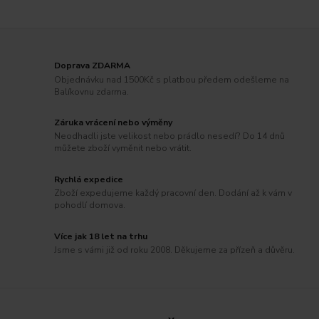
Doprava ZDARMA
Objednávku nad 1500Kč s platbou předem odešleme na
Balíkovnu zdarma.
Záruka vrácení nebo výměny
Neodhadli jste velikost nebo prádlo nesedí? Do 14 dnů
můžete zboží vyměnit nebo vrátit.
Rychlá expedice
Zboží expedujeme každý pracovní den. Dodání až k vám v
pohodlí domova.
Více jak 18 let na trhu
Jsme s vámi již od roku 2008. Děkujeme za přízeň a důvěru.