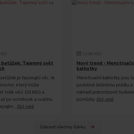
2023
12
.
06
.
2023
batůžek: Tajemný svět
Nový trend - Menstruačn
ch
kalhotky
tůžek je fascinující věc. Je
Menstruační kalhotky jsou t
prostor, který může
podobné běžnému prádlu a 
 tolik věcí. Od klíčů a
nahradí jednorázové hydieni
 až po notebook a svačinu.
pomůcky.
číst celé
ejzajím...
číst celé
Zobrazit všechny články