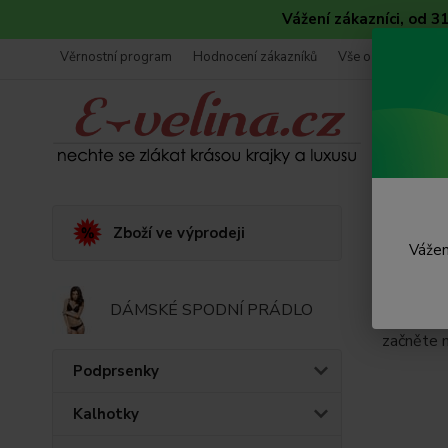
Vážení zákazníci, od 
Věrnostní program
Hodnocení zákazníků
Vše o nákupu
Úvod
P
Zboží ve výprodeji
Vážen
Dáms
DÁMSKÉ SPODNÍ PRÁDLO
Dámské p
začněte 
Podprsenky
Kalhotky