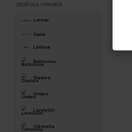
ZBOŽÍ DLE VÝROBCE
Lormar
Sielei
Leilieve
Bellissima
Diadora
Umbro
LovelyGirl
Cotonella