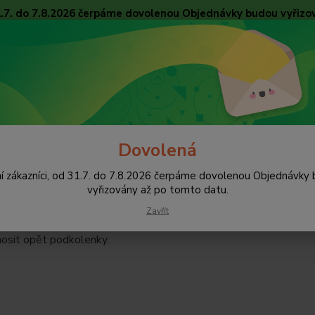
31.7. do 7.8.2026 čerpáme dovolenou Objednávky budou vyřizo
Obchodní podmínky
Tabulky velikostí
Ochrana osobních údajů
Kon
Nevíte
Hledat
+420
pište 
Dovolená
unčochové zboží
Dámské podkolenky
í zákazníci, od 31.7. do 7.8.2026 čerpáme dovolenou Objednávky
ké podkolenky
vyřizovány až po tomto datu.
Zavřít
odkolenky. Podkolenky jsou poslední doou velkým hitem. Dámsk
nosit opět podkolenky.