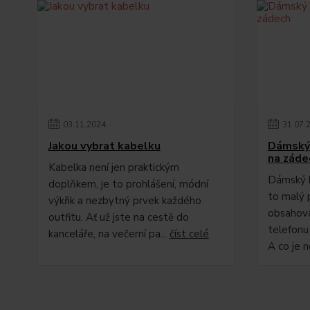
03
.
11
.
2024
31
.
07
.
Jakou vybrat kabelku
Dámský 
na záde
Kabelka není jen praktickým
Dámský ba
doplňkem, je to prohlášení, módní
to malý 
výkřik a nezbytný prvek každého
obsahovat
outfitu. Ať už jste na cestě do
telefonu
kanceláře, na večerní pa...
číst celé
A co je n