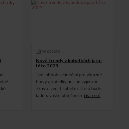
29
.
03
.
2023
í
Nové trendy v kabelkách jaro-
léto 2023
ak
Jarní období je ideální pro výrazné
plně
barvy a kabelky nejsou výjimkou.
cké
Zkuste zvolit kabelku, která bude
ladit s vaším oblečením.
číst celé