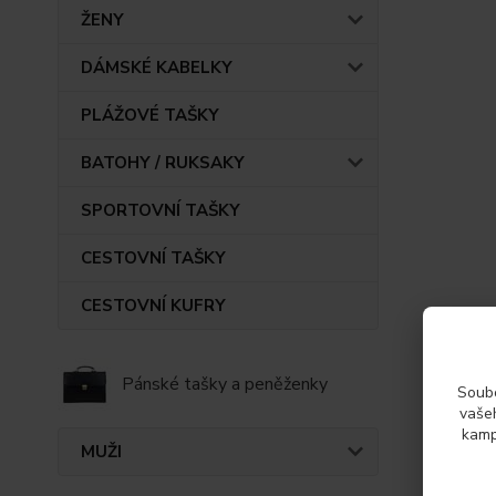
ŽENY
DÁMSKÉ KABELKY
PLÁŽOVÉ TAŠKY
BATOHY / RUKSAKY
SPORTOVNÍ TAŠKY
CESTOVNÍ TAŠKY
CESTOVNÍ KUFRY
Pánské tašky a peněženky
Soubo
vašeh
kamp
MUŽI