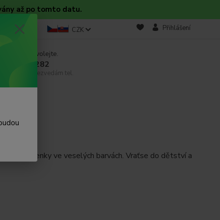
vány až po tomto datu.
takt
Blog
Přihlášení
CZK
 si rady? Zavolejte.
 608 754 282
email, pokud nezvedám tel.
 budou
é podkolenky ve veselých barvách. Vraťse do dětství a