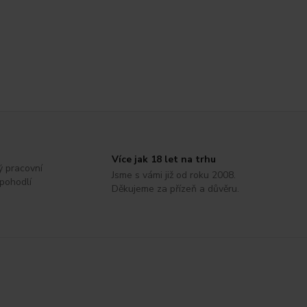
Více jak 18 let na trhu
ý pracovní
Jsme s vámi již od roku 2008.
 pohodlí
Děkujeme za přízeň a důvěru.