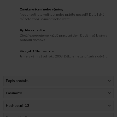
Záruka vrácení nebo výměny
Neodhadli jste velikost nebo prádlo nesedí? Do 14 dnů
můžete zboží vyměnit nebo vrátit.
Rychlá expedice
Zboží expedujeme každý pracovní den. Dodání až k vám v
pohodlí domova.
Více jak 18 let na trhu
Jsme s vámi již od roku 2008. Děkujeme za přízeň a důvěru.
Popis produktu
Parametry
Hodnocení
12