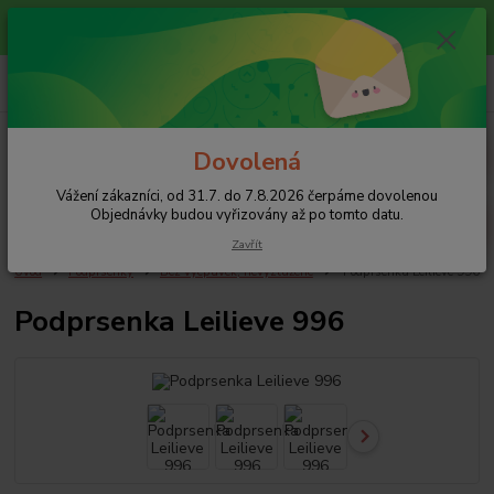
Vážení zákazníci, od 31.7. do 7.8.2026 čerpáme dovolenou
Objednávky budou vyřizovány až po tomto datu.
0
ks
+420 608 754 282
za
0 Kč
pište email, pokud nezvedám tel.
CZK
Menu
Dovolená
Vážení zákazníci, od 31.7. do 7.8.2026 čerpáme dovolenou
Hledat
Objednávky budou vyřizovány až po tomto datu.
Zavřít
Úvod
Podprsenky
Bez vycpávek, nevyztužené
Podprsenka Leilieve 996
Podprsenka Leilieve 996