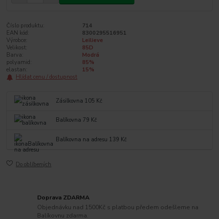
Číslo produktu:
714
EAN kód:
8300295516951
Výrobce:
Leilieve
Velikost:
85D
Barva:
Modrá
polyamid:
85%
elastan:
15%
Hlídat cenu / dostupnost
Zásilkovna 105 Kč
Balíkovna 79 Kč
Balíkovna na adresu 139 Kč
Do oblíbených
Doprava ZDARMA
Objednávku nad 1500Kč s platbou předem odešleme na
Balíkovnu zdarma.