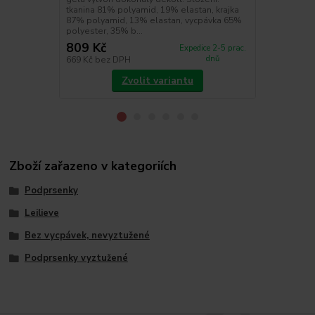
tkanina 81% polyamid, 19% elastan, krajka
elastan, klí
87% polyamid, 13% elastan, vycpávka 65%
polyester, 35% b...
809 Kč
370 Kč
Expedice 2-5 prac.
dnů
669 Kč
bez DPH
306 Kč
bez 
Zvolit variantu
Zboží zařazeno v kategoriích
Podprsenky
Leilieve
Bez vycpávek, nevyztužené
Podprsenky vyztužené