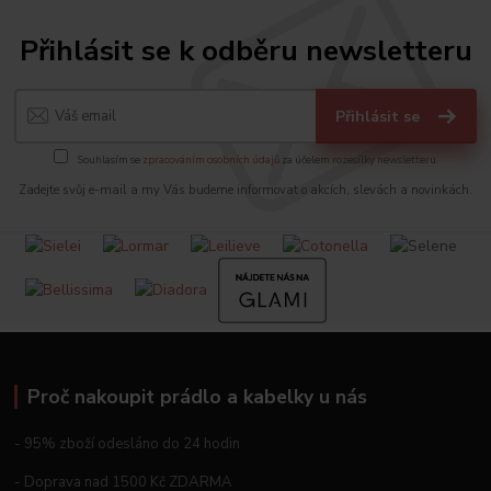
Přihlásit se k odběru newsletteru
Přihlásit se
Souhlasím se
zpracováním osobních údajů
za účelem rozesílky newsletteru.
Zadejte svůj e-mail a my Vás budeme informovat o akcích, slevách a novinkách.
Proč nakoupit prádlo a kabelky u nás
- 95% zboží odesláno do 24 hodin
- Doprava nad 1500 Kč ZDARMA