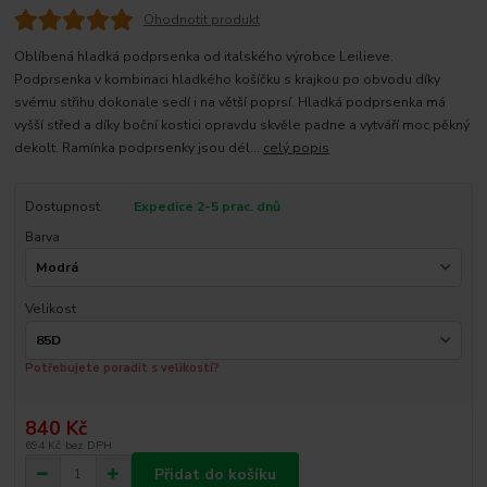
Ohodnotit produkt
Oblíbená hladká podprsenka od italského výrobce Leilieve.
Podprsenka v kombinaci hladkého košíčku s krajkou po obvodu díky
svému střihu dokonale sedí i na větší poprsí. Hladká podprsenka má
vyšší střed a díky boční kostici opravdu skvěle padne a vytváří moc pěkný
dekolt. Ramínka podprsenky jsou dél...
celý popis
Dostupnost
Expedice 2-5 prac. dnů
Barva
Velikost
Potřebujete poradit s velikostí?
840 Kč
694 Kč
bez DPH
Přidat do košíku