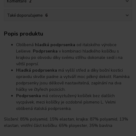
Komentáře
2
Také doporučujeme
6
Popis produktu
Oblíbená
hladká podprsenka
od italského výrobce
Leilieve.
Podprsenka
v kombinaci hladkého košíčku s
krajkou po obvodu díky svému střihu dokonale sedí i na
větší poprsí.
Hladká podprsenka
má vyšší střed a díky boční kostici
opravdu skvěle padne a vytváří moc pěkný dekolt. Ramínka
podprsenky jsou délkově nastavitelná, zapínání na dva
háčky ve čtyřech pozicích.
Podprsenka
má celovyztužený košíček bez dalších
vycpávek, mezi košíčky je ozdobné písmeno L. Velmi
oblíbená italská podprsenka.
Složení: 85% polyamid, 15% elastan, krajka: 87% polyamid, 13%
elastan, vnitřní část košíčku: 65% ployester, 35% bavlna