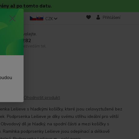
vány až po tomto datu.
takt
Blog
Přihlášení
CZK
 si rady? Zavolejte.
 608 754 282
email, pokud nezvedám tel.
 budou
Ohodnotit produkt
enka Leilieve s hladkými košíčky, které jsou celovyztužené bez
k. Podprsenka Leilieve je díky svému střihu ideální pro větší
 Obvodový díl je hladký, na spodní části a mezi košíčky s
u. Ramínka podprsenky Leilieve jsou odepínací a délkově
itelná. Podprsenka Leilieve m...
celý popis