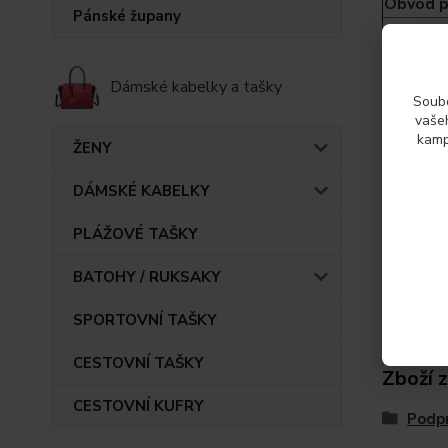
Obvod p
Pánské župany
Obvod p
Obvod p
Dámské kabelky a tašky
Soubo
vašeh
kamp
ŽENY
Param
DÁMSKÉ KABELKY
Výrob
PLÁŽOVÉ TAŠKY
BATOHY / RUKSAKY
SPORTOVNÍ TAŠKY
CESTOVNÍ TAŠKY
Zboží 
CESTOVNÍ KUFRY
Podp