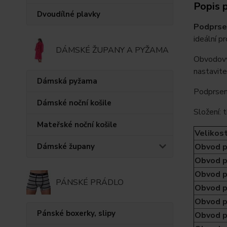
Popis 
Dvoudílné plavky
Podprse
ideální pr
DÁMSKÉ ŽUPANY A PYŽAMA
Obvodový 
nastavite
Dámská pyžama
Podprsenk
Dámské noční košile
Složení:
Mateřské noční košile
Velikos
Dámské župany
Obvod p
Obvod p
Obvod p
PÁNSKÉ PRÁDLO
Obvod p
Obvod p
Pánské boxerky, slipy
Obvod p