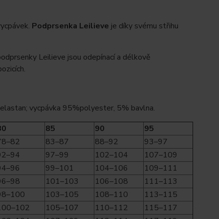
vycpávek.
Podprsenka Leilieve
je díky svému střihu
 podprsenky Leilieve jsou odepínací a délkově
ozicích.
 elastan; vycpávka 95%polyester, 5% bavlna.
80
85
90
95
78–82
83–87
88–92
93–97
92–94
97–99
102–104
107–109
94–96
99–101
104–106
109–111
96–98
101–103
106–108
111–113
98–100
103–105
108–110
113–115
100–102
105–107
110–112
115–117