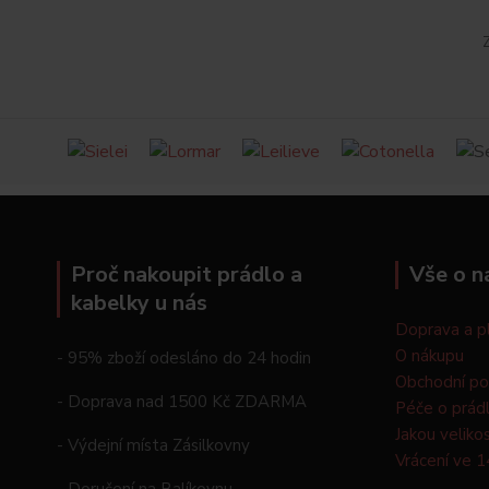
Z
Proč nakoupit prádlo a
Vše o n
kabelky u nás
Doprava a p
O nákupu
- 95% zboží odesláno do 24 hodin
Obchodní p
- Doprava nad 1500 Kč ZDARMA
Péče o prád
Jakou veliko
- Výdejní místa Zásilkovny
Vrácení ve 1
- Doručení na Balíkovnu