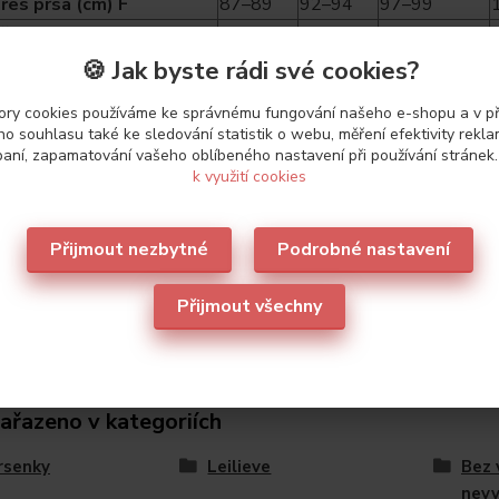
řes prsa (cm) F
87–89
92–94
97–99
řes prsa (cm) G
89–91
94–96
99–101
řes prsa (cm) H
91–93
96–98
101–103
🍪 Jak byste rádi své cookies?
ry cookies používáme ke správnému fungování našeho e-shopu a v p
o souhlasu také ke sledování statistik o webu, měření efektivity rekl
aní, zapamatování vašeho oblíbeného nastavení při používání stránek
k využití cookies
etry
ce
Leilieve
Přijmout nezbytné
Podrobné nastavení
Přijmout všechny
zařazeno v kategoriích
rsenky
Leilieve
Bez 
nev