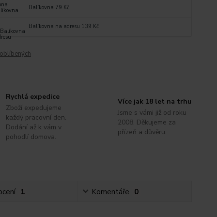
Balíkovna 79 Kč
Balíkovna na adresu 139 Kč
oblíbených
Rychlá expedice
Více jak 18 let na trhu
Zboží expedujeme
Jsme s vámi již od roku
každý pracovní den.
2008. Děkujeme za
Dodání až k vám v
přízeň a důvěru.
pohodlí domova.
cení
1
Komentáře
0