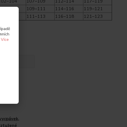
102–104
107–109
112–114
117–119
104–106
109–111
114–116
119–121
106–108
111–113
116–118
121–123
řípadě
amních
.
Více
vycpávek,
yztužené