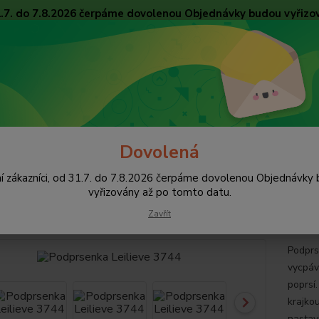
31.7. do 7.8.2026 čerpáme dovolenou Objednávky budou vyřizo
Obchodní podmínky
Tabulky velikostí
Ochrana osobních údajů
Kon
Nevíte
Hledat
+420
pište 
Dovolená
Podprsenky
Bez vycpávek, nevyztužené
Podprsenka Leilieve 3744
í zákazníci, od 31.7. do 7.8.2026 čerpáme dovolenou Objednávky
rsenka Leilieve 3744
vyřizovány až po tomto datu.
Zavřít
Podprs
vycpáve
poprsí.
krajko
nastav