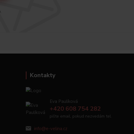
h.
Kontakty
Eva Paulíková
+420 608 754 282
pište email, pokud nezvedám tel.
info@e-velina.cz