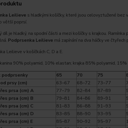
produktu
nka Leilieve
s hladkými košíčky, které jsou celovyztužené bez 
o větší poprsí.
díl je hladký, na spodní části a mezi košíčky s krajkou. Ramínka
lná.
Podprsenka Leilieve
má zapínání na dva háčky ve čtyřech p
a Leilieve v košíčkách C, D a E.
 tkanina 90% polyamid, 10% elastan; krajka 85% polyamid, 15%
t podprsenky
65
70
75
od prsy (cm)
63–67
68–72
73–77
řes prsa (cm) A
77–79
82–84
87–89
řes prsa (cm) B
79–81
84–86
89–91
řes prsa (cm) C
81–83
86–88
91–93
řes prsa (cm) D
83–85
88–90
93–95
řes prsa (cm) E
85–87
90–92
95–97