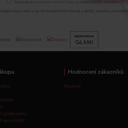
Souhlasím se
zpracováním osobních údajů
za účelem rozesílky newsletteru.
adejte svůj e-mail a my Vás budeme informovat o akcích, slevách a novinkác
ákupu
Hodnocení zákazníků
latba
Recenze
odmínky
lo
st podprsenky
4 denní lhůtě