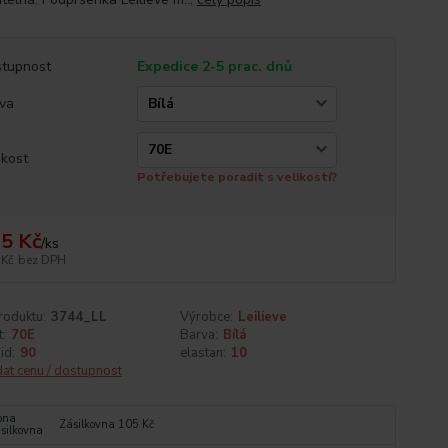
tupnost
Expedice 2-5 prac. dnů
va
ikost
Potřebujete poradit s velikostí?
5 Kč
/
ks
 Kč
bez DPH
roduktu:
3744_LL
Výrobce:
Leilieve
t:
70E
Barva:
Bílá
id:
90
elastan:
10
dat cenu / dostupnost
Zásilkovna 105 Kč