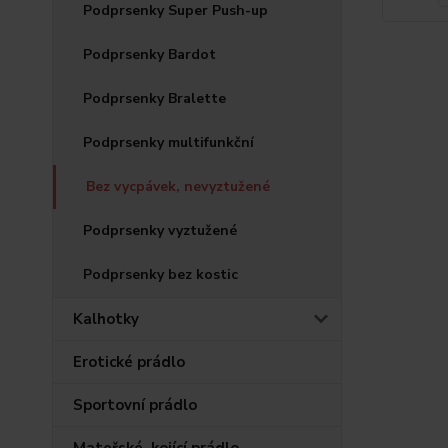
Podprsenky Super Push-up
Podprsenky Bardot
Podprsenky Bralette
Podprsenky multifunkční
Bez vycpávek, nevyztužené
Podprsenky vyztužené
Podprsenky bez kostic
Kalhotky
Erotické prádlo
Sportovní prádlo
Mateřské, kojící prádlo