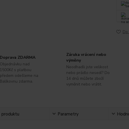
Do 
Záruka vrácení nebo
Doprava ZDARMA
výměny
Objednávku nad
Neodhadli jste velikost
1500Kč s platbou
nebo prádlo nesedí? Do
předem odešleme na
14 dnů můžete zboží
Balíkovnu zdarma.
vyměnit nebo vrátit.
s produktu
Parametry
Hodno