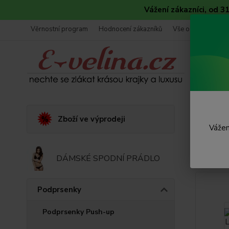
Vážení zákazníci, od 
Věrnostní program
Hodnocení zákazníků
Vše o nákupu
Úvod
Zboží ve výprodeji
Vážen
Podp
DÁMSKÉ SPODNÍ PRÁDLO
Novinka
Podprsenky
Podprsenky Push-up