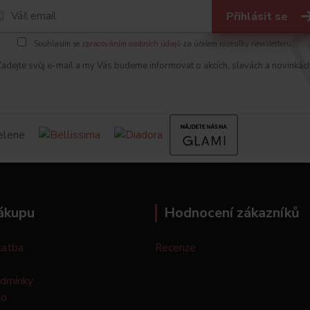
Přihlásit se
Souhlasím se
zpracováním osobních údajů
za účelem rozesílky newsletteru.
adejte svůj e-mail a my Vás budeme informovat o akcích, slevách a novinkác
ákupu
Hodnocení zákazníků
latba
Recenze
odmínky
lo