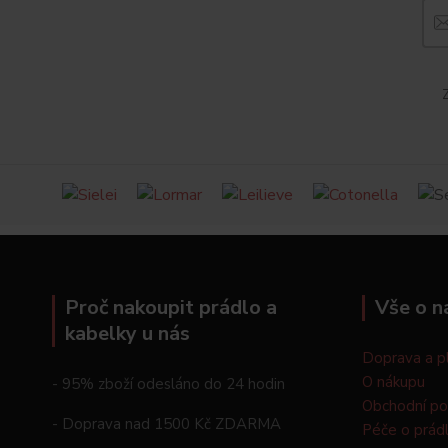
Z
Proč nakoupit prádlo a
Vše o n
kabelky u nás
Doprava a p
O nákupu
- 95% zboží odesláno do 24 hodin
Obchodní p
- Doprava nad 1500 Kč ZDARMA
Péče o prád