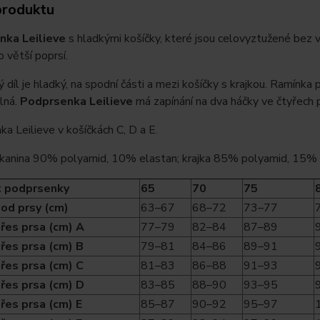
produktu
nka Leilieve
s hladkými košíčky, které jsou celovyztužené bez 
o větší poprsí.
díl je hladký, na spodní části a mezi košíčky s krajkou. Ramínka
lná.
Podprsenka Leilieve
má zapínání na dva háčky ve čtyřech p
a Leilieve v košíčkách C, D a E.
 tkanina 90% polyamid, 10% elastan; krajka 85% polyamid, 15%
t podprsenky
65
70
75
od prsy (cm)
63–67
68–72
73–77
řes prsa (cm) A
77–79
82–84
87–89
řes prsa (cm) B
79–81
84–86
89–91
řes prsa (cm) C
81–83
86–88
91–93
řes prsa (cm) D
83–85
88–90
93–95
řes prsa (cm) E
85–87
90–92
95–97