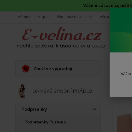
Vážení zákazníci, od 
Věrnostní program
Hodnocení zákazníků
Vše o nákupu
Úvod
Zboží ve výprodeji
Vážen
Podp
DÁMSKÉ SPODNÍ PRÁDLO
Novinka
Podprsenky
Podprsenky Push-up