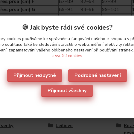
řes prsa (cm) F
87–89
92–94
97–99
řes prsa (cm) G
89–91
94–96
99–101
řes prsa (cm) H
91–93
96–98
101–103
🍪 Jak byste rádi své cookies?
ry cookies používáme ke správnému fungování našeho e-shopu a v p
o souhlasu také ke sledování statistik o webu, měření efektivity rekl
etry
aní, zapamatování vašeho oblíbeného nastavení při používání stránek
k využití cookies
ce
Leilieve
Přijmout nezbytné
Podrobné nastavení
Přijmout všechny
zařazeno v kategoriích
rsenky
Leilieve
Bez 
nev