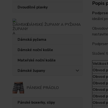
Popis 
Dvoudílné plavky
Podprse
ideální pr
DÁMSKÉ ŽUPANY A PYŽAMA
Obvodový 
nastavite
Dámská pyžama
Podprsenk
Dámské noční košile
Složení:
Mateřské noční košile
Velikos
Obvod p
Dámské župany
Obvod p
Obvod p
PÁNSKÉ PRÁDLO
Obvod p
Obvod p
Pánské boxerky, slipy
Obvod p