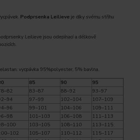
vycpávek.
Podprsenka Leilieve
je díky svému střihu
 podprsenky Leilieve jsou odepínací a délkově
ozicích.
 elastan; vycpávka 95%polyester, 5% bavlna.
80
85
90
95
78–82
83–87
88–92
93–97
92–94
97–99
102–104
107–109
94–96
99–101
104–106
109–111
96–98
101–103
106–108
111–113
98–100
103–105
108–110
113–115
100–102
105–107
110–112
115–117