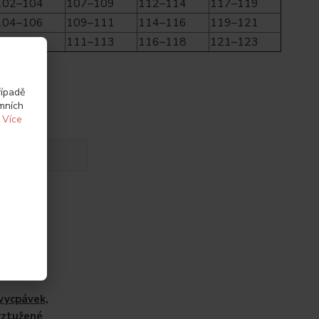
102–104
107–109
112–114
117–119
104–106
109–111
114–116
119–121
106–108
111–113
116–118
121–123
řípadě
amních
.
Více
vycpávek,
yztužené