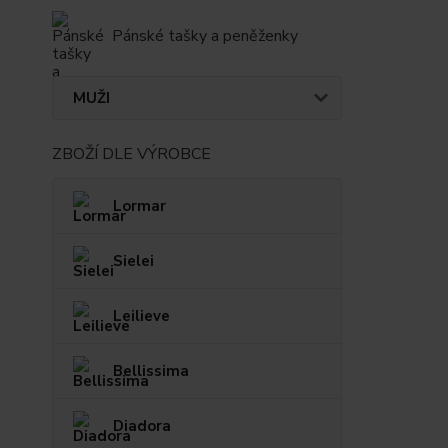
Pánské tašky a peněženky
MUŽI
ZBOŽÍ DLE VÝROBCE
Lormar
Sielei
Leilieve
Bellissima
Diadora