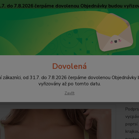
31.7. do 7.8.2026 čerpáme dovolenou Objednávky budou vyřizo
Obchodní podmínky
Tabulky velikostí
Ochrana osobních údajů
Kon
Nevíte
Hledat
+420
pište 
Dovolená
Podprsenky
Bez vycpávek, nevyztužené
Podprsenka Leilieve 3744
í zákazníci, od 31.7. do 7.8.2026 čerpáme dovolenou Objednávky
rsenka Leilieve 3744
vyřizovány až po tomto datu.
Zavřít
Podprs
vycpáve
poprsí.
krajko
nastav