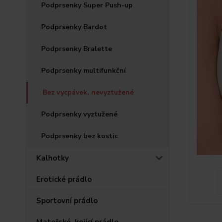
Podprsenky Super Push-up
Podprsenky Bardot
Podprsenky Bralette
Podprsenky multifunkční
Bez vycpávek, nevyztužené
Podprsenky vyztužené
Podprsenky bez kostic
Kalhotky
Erotické prádlo
Sportovní prádlo
Mateřské, kojící prádlo