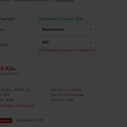
tupnost
Expedice 2-5 prac. dnů
va
ikost
Potřebujete poradit s velikostí?
5 Kč
/
ks
 Kč
bez DPH
roduktu:
3744_LL
Výrobce:
Leilieve
t:
80C
Barva:
Smetanová
id:
90%
elastan:
10%
dat cenu / dostupnost
Zásilkovna 105 Kč