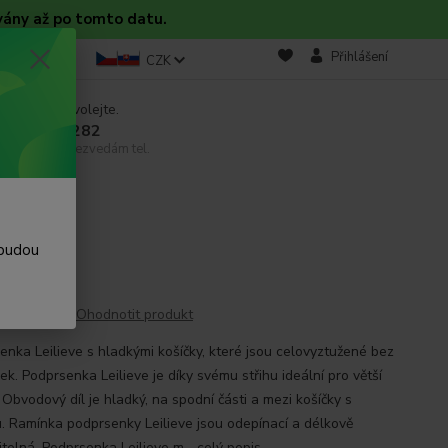
vány až po tomto datu.
takt
Blog
Přihlášení
CZK
 si rady? Zavolejte.
 608 754 282
email, pokud nezvedám tel.
 budou
Ohodnotit produkt
enka Leilieve s hladkými košíčky, které jsou celovyztužené bez
k. Podprsenka Leilieve je díky svému střihu ideální pro větší
 Obvodový díl je hladký, na spodní části a mezi košíčky s
u. Ramínka podprsenky Leilieve jsou odepínací a délkově
itelná. Podprsenka Leilieve m...
celý popis