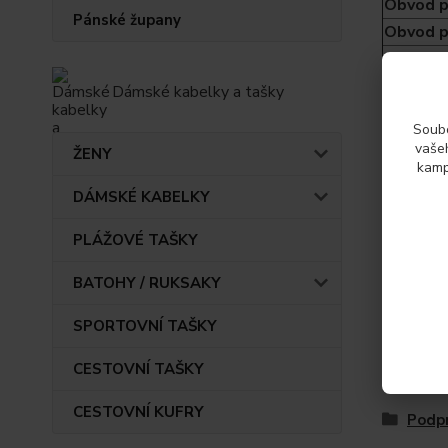
Obvod p
Pánské župany
Obvod p
Obvod p
Dámské kabelky a tašky
Soubo
vašeh
ŽENY
Param
kamp
DÁMSKÉ KABELKY
Výrob
PLÁŽOVÉ TAŠKY
BATOHY / RUKSAKY
SPORTOVNÍ TAŠKY
CESTOVNÍ TAŠKY
Zboží 
CESTOVNÍ KUFRY
Podp