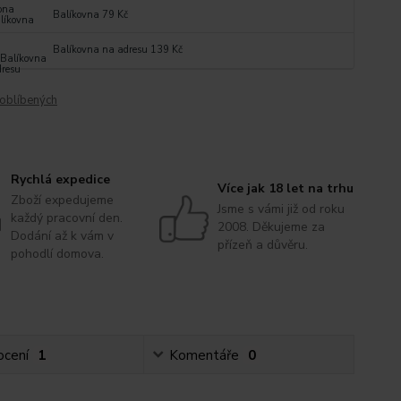
Balíkovna 79 Kč
Balíkovna na adresu 139 Kč
oblíbených
Rychlá expedice
Více jak 18 let na trhu
Zboží expedujeme
Jsme s vámi již od roku
každý pracovní den.
2008. Děkujeme za
Dodání až k vám v
přízeň a důvěru.
pohodlí domova.
cení
1
Komentáře
0