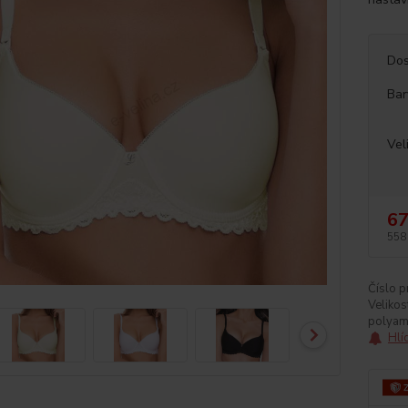
Dos
Bar
Vel
67
558
Číslo p
Velikos
polyam
Hlí