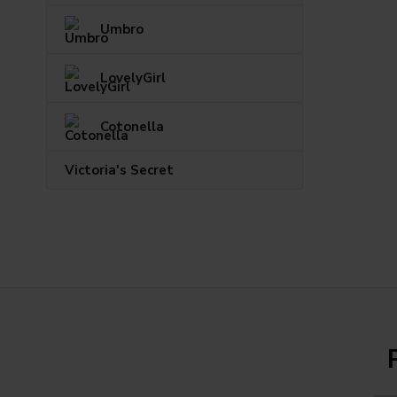
Umbro
LovelyGirl
Cotonella
Victoria's Secret