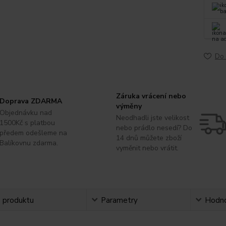
Do 
Záruka vrácení nebo
Doprava ZDARMA
výměny
Objednávku nad
Neodhadli jste velikost
1500Kč s platbou
nebo prádlo nesedí? Do
předem odešleme na
14 dnů můžete zboží
Balíkovnu zdarma.
vyměnit nebo vrátit.
s produktu
Parametry
Hodno