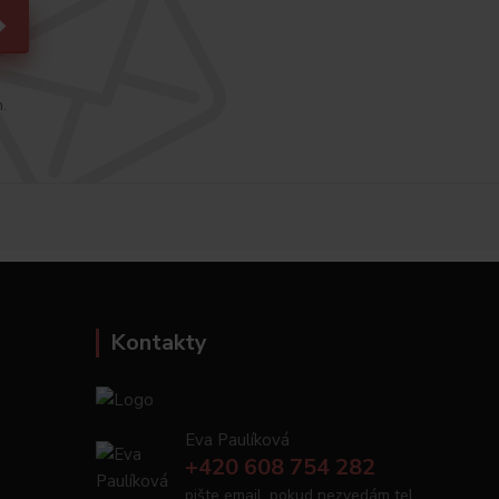
h.
Kontakty
Eva Paulíková
+420 608 754 282
pište email, pokud nezvedám tel.