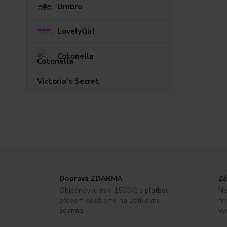
Umbro
LovelyGirl
Cotonella
Victoria's Secret
Doprava ZDARMA
Zá
Objednávku nad 1500Kč s platbou
Ne
předem odešleme na Balíkovnu
ne
zdarma.
vy