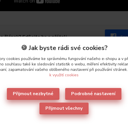
se článek? Sdílejte ho s přáteli
Fac
🍪 Jak byste rádi své cookies?
ry cookies používáme ke správnému fungování našeho e-shopu a v p
o souhlasu také ke sledování statistik o webu, měření efektivity rekl
aní, zapamatování vašeho oblíbeného nastavení při používání stránek
k využití cookies
Přijmout nezbytné
Podrobné nastavení
Přijmout všechny