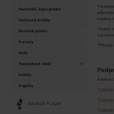
Pro kolek
Mateřské, kojící prádlo
příjemněj
kolekce, 
Saténové košilky
Modely z
Bezešvé prádlo
švů na ko
Korzety
"Přírodní
Body
Punčochové zboží
Podpr
Košilky
Kolekce F
Doplňky
Podprsen
Podprsen
DÁMSKÉ PLAVKY
Podprsen