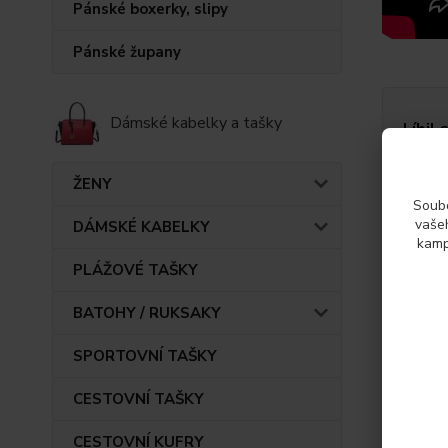
Pánské boxerky, slipy
Pánské župany
Dámské kabelky a tašky
Líbil 
ŽENY
Soubo
vašeh
DÁMSKÉ KABELKY
kamp
PLÁŽOVÉ TAŠKY
BATOHY / RUKSAKY
SPORTOVNÍ TAŠKY
CESTOVNÍ TAŠKY
CESTOVNÍ KUFRY