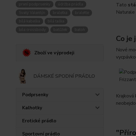
praní podprsenky
údržba prádla
Tato
stá
Naturale p
Svatý Valentýn
braletka
bralette
bílá kabelka
bílá taška
bíla crossbody
batůžek
batoh
Co je
Nové mod
Zboží ve výprodeji
vycpávk
DÁMSKÉ SPODNÍ PRÁDLO
Podprsenky
Krajková 
neobejdou
Kalhotky
Erotické prádlo
"Příro
Sportovní prádlo