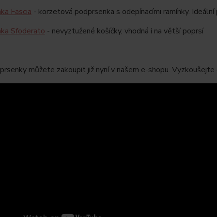
ka Fascia
- korzetová podprsenka s odepínacími ramínky. Ideální
ka Sfoderato
- nevyztužené košíčky, vhodná i na větší poprsí
rsenky můžete zakoupit již nyní v našem e-shopu. Vyzkoušejte 