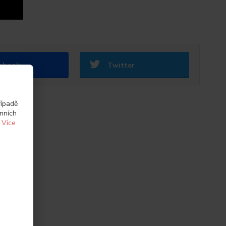
ebook
Twitter
řípadě
amních
.
Více