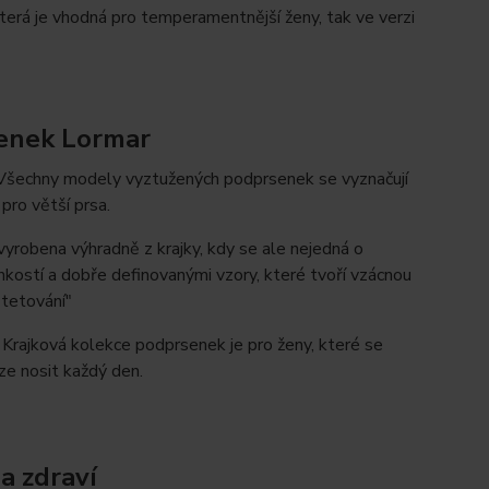
 která je vhodná pro temperamentnější ženy, tak ve verzi
senek Lormar
 Všechny modely vyztužených podprsenek se vyznačují
 pro větší prsa.
vyrobena výhradně z krajky, kdy se ale nejedná o
ehkostí a dobře definovanými vzory, které tvoří vzácnou
 "tetování"
i. Krajková kolekce podprsenek je pro ženy, které se
lze nosit každý den.
 a zdraví