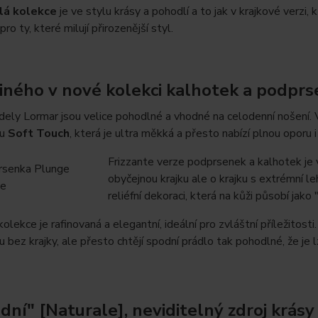
lá kolekce
je ve stylu krásy a pohodlí a to jak v krajkové verzi,
ro ty, které milují přirozenější styl.
 jiného v nové kolekci kalhotek a podpr
ely Lormar jsou velice pohodlné a vhodné na celodenní nošení.
ou
Soft Touch
, která je ultra měkká a přesto nabízí plnou oporu i
Frizzante verze podprsenek a kalhotek je 
obyčejnou krajku ale o krajku s extrémní l
reliéfní dekoraci, která na kůži působí jako
kolekce je rafinovaná a elegantní, ideální pro zvláštní příležitost
 bez krajky, ale přesto chtějí spodní prádlo tak pohodlné, že je 
dní" [Naturale], neviditelný zdroj krásy