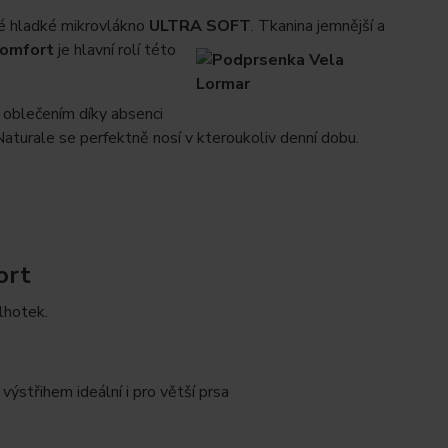
né hladké mikrovlákno
ULTRA S
OFT
. Tkanina jemnější a
omfort
je hlavní rolí této
oblečením díky absenci
aturale se perfektně nosí v kteroukoliv denní dobu.
ort
lhotek.
střihem ideální i pro větší prsa