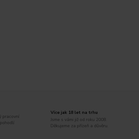
Více jak 18 let na trhu
ý pracovní
Jsme s vámi již od roku 2008.
 pohodlí
Děkujeme za přízeň a důvěru.