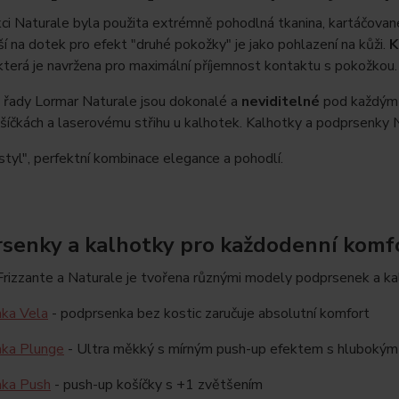
ci Naturale byla použita extrémně pohodlná tkanina, kartáčova
ší na dotek pro efekt "druhé pokožky" je jako pohlazení na kůži.
K
která je navržena pro maximální příjemnost kontaktu s pokožkou.
 řady Lormar Naturale jsou dokonalé a
neviditelné
pod každým 
šíčkách a laserovému střihu u kalhotek. Kalhotky a podprsenky N
 styl", perfektní kombinace elegance a pohodlí.
senky a kalhotky pro každodenní komf
rizzante a Naturale je tvořena různými modely podprsenek a ka
ka Vela
- podprsenka bez kostic zaručuje absolutní komfort
ka Plunge
- Ultra měkký s mírným push-up efektem s hlubokým vý
ka Push
- push-up košíčky s +1 zvětšením