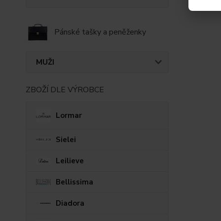
Pánské tašky a peněženky
MUŽI
ZBOŽÍ DLE VÝROBCE
Lormar
Sielei
Leilieve
Bellissima
Diadora