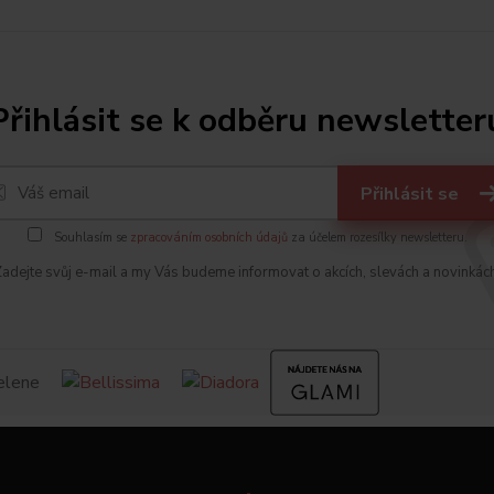
Přihlásit se k odběru newsletter
Přihlásit se
Souhlasím se
zpracováním osobních údajů
za účelem rozesílky newsletteru.
adejte svůj e-mail a my Vás budeme informovat o akcích, slevách a novinkác