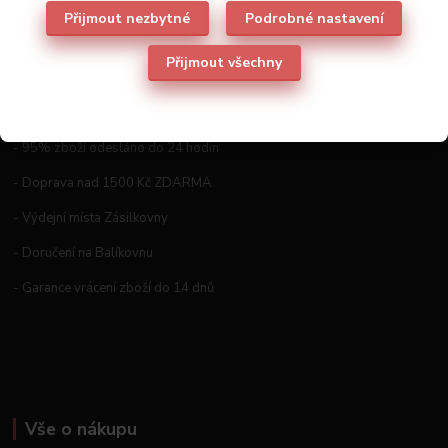
Přijmout nezbytné
Podrobné nastavení
Přijmout všechny
Proč nakoupit prádlo a kabelky u nás
- 95% zboží odesláno do 24 hodin
- Doprava nad 1500 Kč ZDARMA
- Výdejní místa Zásilkovny
- Doručení na Balíkovnu
- Garance vrácení zboží do 14 dnů
Vše o nákupu