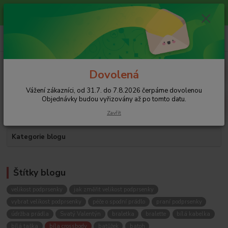
Vážení zákazníci, od 31.7. do 7.8.2026 čerpáme dovolenou
Objednávky budou vyřizovány až po tomto datu.
0
ks
+420 608 754 282
za
0 Kč
pište email, pokud nezvedám tel.
CZK
Menu
Dovolená
Vážení zákazníci, od 31.7. do 7.8.2026 čerpáme dovolenou
Hledat
Objednávky budou vyřizovány až po tomto datu.
Zavřít
Kategorie blogu
Štítky blogu
velikost podprsenky
jak změřit velikost podprsenky
vybrat velikost podprsenky
péče o spodní prádlo
praní podprsenky
údržba prádla
Svatý Valentýn
braletka
bralette
bílá kabelka
bílá taška
bíla crossbody
batůžek
batoh