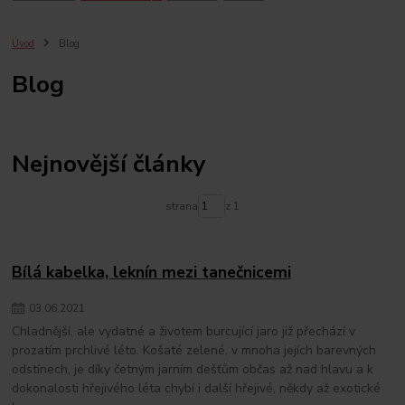
Úvod
Blog
Blog
Nejnovější články
strana
z 1
Bílá kabelka, leknín mezi tanečnicemi
03
.
06
.
2021
Chladnější, ale vydatné a životem burcující jaro již přechází v
prozatím prchlivé léto. Košaté zelené, v mnoha jejích barevných
odstínech, je díky četným jarním dešťům občas až nad hlavu a k
dokonalosti hřejivého léta chybí i další hřejivé, někdy až exotické