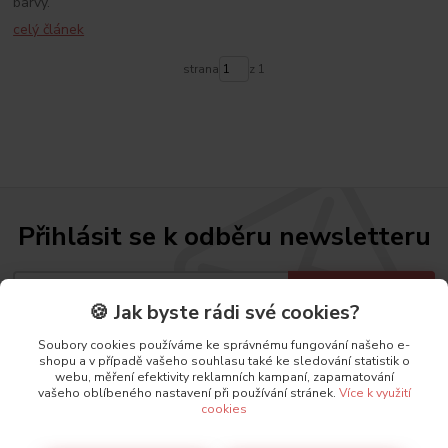
barvy.
celý článek
strana
z 1
Přihlásit se k odběru newsletteru
Přihlásit se
🍪 Jak byste rádi své cookies?
Souhlasím se
zpracováním osobních údajů
za účelem rozesílky newsletteru.
Soubory cookies používáme ke správnému fungování našeho e-
shopu a v případě vašeho souhlasu také ke sledování statistik o
Zadejte svůj e-mail a my Vás budeme informovat o akcích, slevách a novinkách.
webu, měření efektivity reklamních kampaní, zapamatování
vašeho oblíbeného nastavení při používání stránek.
Více k využití
cookies