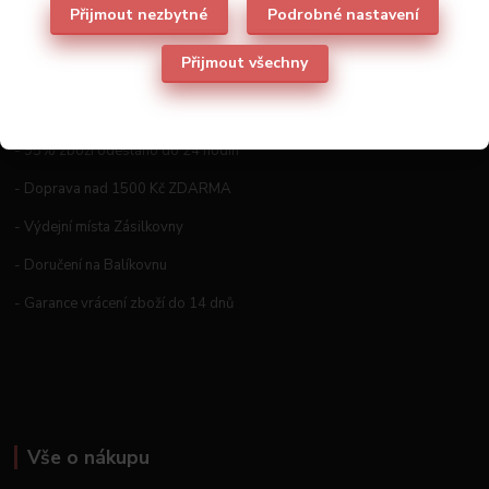
Přijmout nezbytné
Podrobné nastavení
Přijmout všechny
Proč nakoupit prádlo a kabelky u nás
- 95% zboží odesláno do 24 hodin
- Doprava nad 1500 Kč ZDARMA
- Výdejní místa Zásilkovny
- Doručení na Balíkovnu
- Garance vrácení zboží do 14 dnů
Vše o nákupu