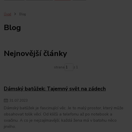
Úvod
Blog
Blog
Nejnovější články
strana
z 1
Dámský batůžek: Tajemný svět na zádech
31
.
07
.
2023
Dámský batůžek je fascinující věc. Je to malý prostor, který může
obsahovat tolik věcí. Od klíčů a telefonu až po notebook a
svačinu. A co je nejzajímavější, každá žena má v batohu něco
jiného.