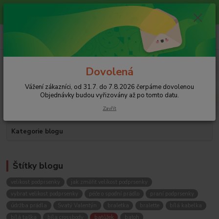
Vážení zákazníci, od 31.7. do 7.8.2026 čerpáme dovolenou
Objednávky budou vyřizovány až po tomto datu.
0
ks
+420 608 754 282
za
0 Kč
pište email, pokud nezvedám tel.
CZK
Menu
Dovolená
Vážení zákazníci, od 31.7. do 7.8.2026 čerpáme dovolenou
Hledat
Objednávky budou vyřizovány až po tomto datu.
Zavřít
Kategorie blogu
Štítky blogu
velikost podprsenky
jak změřit velikost podprsenky
vybrat velikost podprsenky
péče o spodní prádlo
praní podprsenky
údržba prádla
Svatý Valentýn
braletka
bralette
bílá kabelka
bílá taška
bíla crossbody
batůžek
batoh