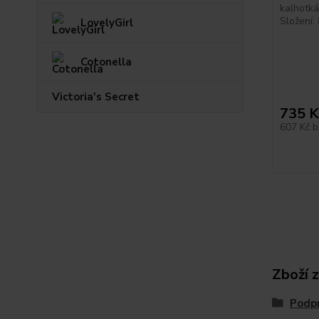
kalhotká
Složení:
LovelyGirl
Cotonella
Victoria's Secret
735 K
607 Kč
b
Zboží 
Podp