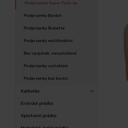
Podprsenky Super Push-up
Podprsenky Bardot
Podprsenky Bralette
Podprsenky multifunkční
Bez vycpávek, nevyztužené
Podprsenky vyztužené
Podprsenky bez kostic
Kalhotky
Erotické prádlo
Sportovní prádlo
Mateřské, kojící prádlo