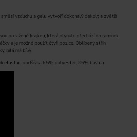
 směsí vzduchu a gelu vytvoří dokonalý dekolt a zvětší
jsou potažené krajkou, která plynule přechází do ramínek.
čky a je možné použít čtyři pozice. Oblíbený střih
y, bílá má bílé.
% elastan; podšívka 65% polyester, 35% bavlna