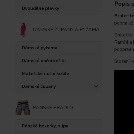
Popis 
Dvoudílné plavky
Bralett
poprsí až 
DÁMSKÉ ŽUPANY A PYŽAMA
Bralette 
Ramínka j
Dámská pyžama
podprse
Dámské noční košile
Složení:
Mateřské noční košile
Dámské župany
PÁNSKÉ PRÁDLO
Pánské boxerky, slipy