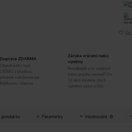
Do 
Záruka vrácení nebo
Doprava ZDARMA
výměny
Objednávku nad
Neodhadli jste velikost
1500Kč s platbou
nebo prádlo nesedí? Do
předem odešleme na
14 dnů můžete zboží
Balíkovnu zdarma.
vyměnit nebo vrátit.
s produktu
Parametry
Hodnocení
0