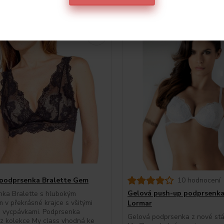
oporučujeme
5
Akce
podprsenka Bralette Gem
10 hodnocení
Gelová push-up podprsenka
nka Bralette s hlubokým
m v překrásné krajce s všitými
Lormar
i vycpávkami. Podprsenka
Gelová podprsenka z nové stá
 z kolekce My class vhodná ke