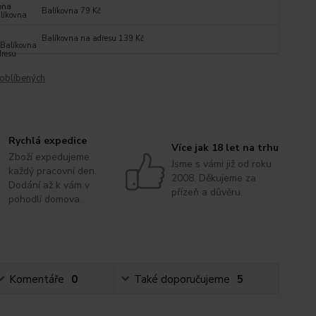
Balíkovna 79 Kč
Balíkovna na adresu 139 Kč
oblíbených
Rychlá expedice
Více jak 18 let na trhu
Zboží expedujeme
Jsme s vámi již od roku
každý pracovní den.
2008. Děkujeme za
Dodání až k vám v
přízeň a důvěru.
pohodlí domova.
Komentáře
0
Také doporučujeme
5