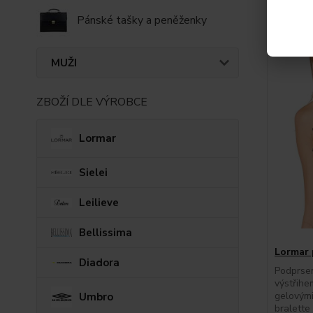
Také d
Pánské tašky a peněženky
Novinka
MUŽI
ZBOŽÍ DLE VÝROBCE
Lormar
Sielei
Leilieve
Bellissima
Lormar 
Diadora
Podprse
výstřihe
gelovým
Umbro
bralette