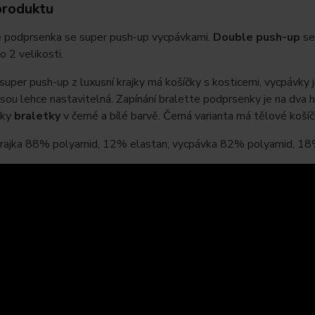
produktu
e
podprsenka se super push-up vycpávkami.
Double push-up
se
o 2 velikosti.
super push-up z luxusní krajky má košíčky s kosticemi, vycpávky 
sou lehce nastavitelná. Zapínání bralette podprsenky je na dva há
nky
braletky
v černé a bílé barvě. Černá varianta má tělové košíčk
 krajka 88% polyamid, 12% elastan; vycpávka 82% polyamid, 18