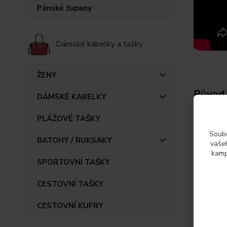
Pánské župany
Dámské kabelky a tašky
ŽENY
Původ 
DÁMSKÉ KABELKY
PLÁŽOVÉ TAŠKY
Param
Soubo
BATOHY / RUKSAKY
vašeh
kamp
Výrob
SPORTOVNÍ TAŠKY
CESTOVNÍ TAŠKY
CESTOVNÍ KUFRY