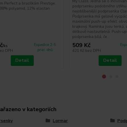
My Class. Jedná se o inovova
m Perfect a brazilkám Prestige.
podprsenku podobného střihu
 88% polyamid, 12% elastan
nejoblíbenější podprsenka Cla
Podprsenka má gelové vycpác
maximální push-up efekt, obvo
krajkový. Ramínka jsou tenká, d
délkově nastavitelná. Push-up
podprsenka bílá, če...
č
509 Kč
Expedice 2-5
Exp
/
ks
prac. dnů
ez DPH
421 Kč
bez DPH
Detail
Detail
zařazeno v kategoriích
rsenky
Lormar
Podp