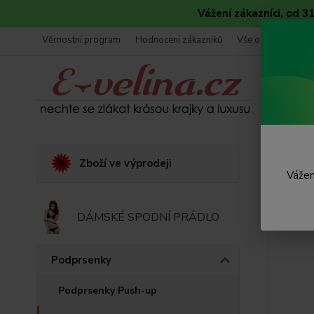
Vážení zákazníci, od 
Věrnostní program
Hodnocení zákazníků
Vše o nákupu
Úvod
Zboží ve výprodeji
Vážen
Supe
DÁMSKÉ SPODNÍ PRÁDLO
Podprsenky
Podprsenky Push-up