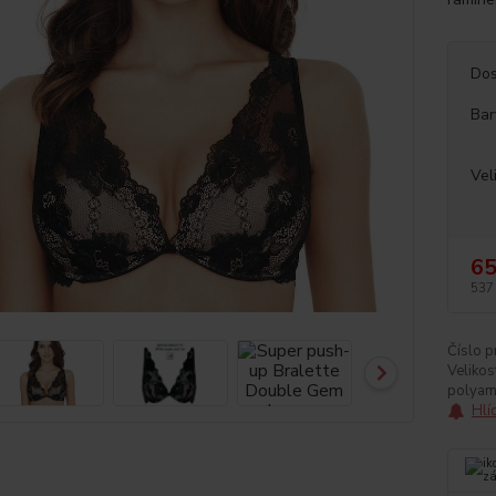
Dos
Bar
Vel
65
537
Číslo p
Velikos
polyam
Hlí