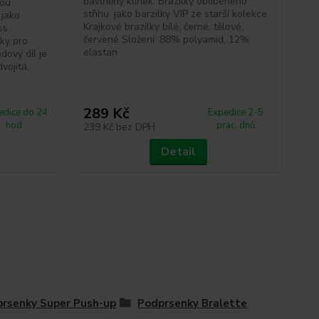
bavlněný klínek. Brazilky oblíbeného
stř
nou
střihu, jako barzilky VIP ze starší kolekce.
kol
 jako
Krajkové brazilky bílé, černé, tělové,
Vh
ss.
červené Složení: 88% polyamid, 12%
Cla
ky pro
elastan
bíl
dový díl je
pol
vojitá,
289 Kč
3
edice do 24
Expedice 2-5
hod.
prac. dnů
239 Kč
bez DPH
26
Detail
rsenky Super Push-up
Podprsenky Bralette