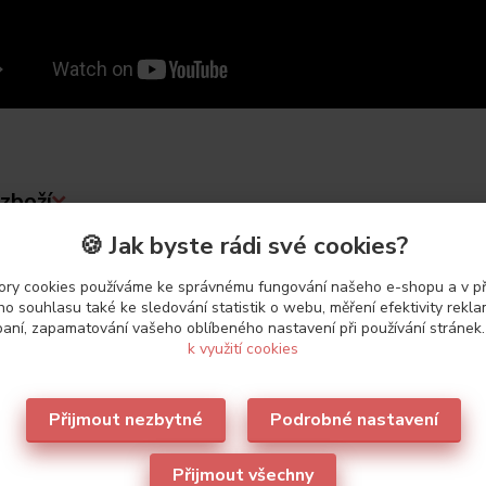
zboží
🍪 Jak byste rádi své cookies?
etry
ry cookies používáme ke správnému fungování našeho e-shopu a v p
o souhlasu také ke sledování statistik o webu, měření efektivity rekl
aní, zapamatování vašeho oblíbeného nastavení při používání stránek
ce
Lormar
k využití cookies
Přijmout nezbytné
Podrobné nastavení
Přijmout všechny