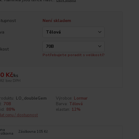
tupnost
Není skladem
va
ikost
Potřebujete poradit s velikostí?
0 Kč
/
ks
 Kč
bez DPH
roduktu:
LO_doubleGem
Výrobce:
Lormar
t:
70B
Barva:
Tělová
id:
88%
elastan:
12%
dat cenu / dostupnost
Zásilkovna 105 Kč