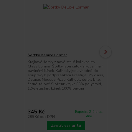
Šortky Deluxe Lormar
Krajkové šortky z nové stálé kolekce My
Podprsenka
Class Lormar. Šortky jsou celokrajkové, mají
Gelová push
bavlněný klínek. Kalhotky jsou vhodné do
kolekce My 
soupravy k podprsenkám Prestige, My class,
s gelovými v
Deluxe, Mousse Pizzo Kalhotky šortky bílé,
dokonale zv
černé, tělové Složení: krajka 88% polyamid,
podprsenky j
12% elastan, klínek 100% bavlna
odepínací. P
a C. Podprse
červená, růžo
345 Kč
595 Kč
Expedice 2-5 prac.
dnů
285 Kč
bez DPH
492 Kč
bez 
Zvolit variantu