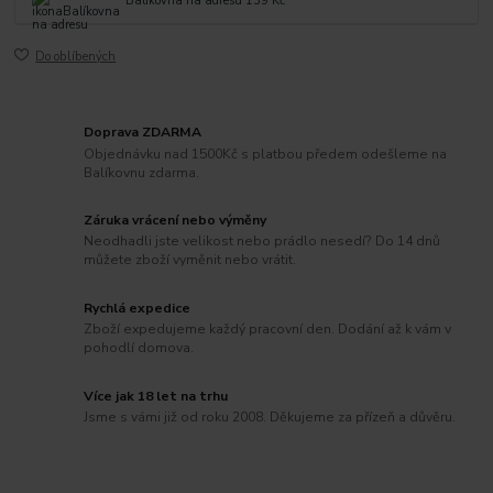
Balíkovna na adresu 139 Kč
Do oblíbených
Doprava ZDARMA
Objednávku nad 1500Kč s platbou předem odešleme na
Balíkovnu zdarma.
Záruka vrácení nebo výměny
Neodhadli jste velikost nebo prádlo nesedí? Do 14 dnů
můžete zboží vyměnit nebo vrátit.
Rychlá expedice
Zboží expedujeme každý pracovní den. Dodání až k vám v
pohodlí domova.
Více jak 18 let na trhu
Jsme s vámi již od roku 2008. Děkujeme za přízeň a důvěru.