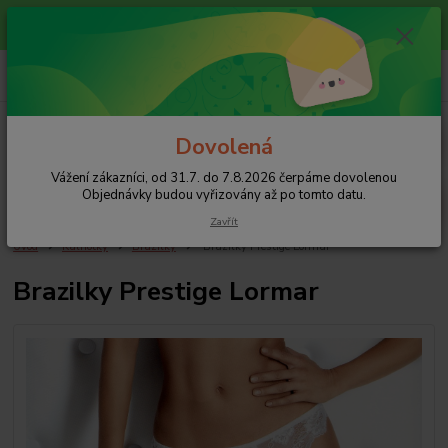
Vážení zákazníci, od 31.7. do 7.8.2026 čerpáme dovolenou
Objednávky budou vyřizovány až po tomto datu.
0
ks
+420 608 754 282
za
0 Kč
pište email, pokud nezvedám tel.
CZK
Menu
Dovolená
Vážení zákazníci, od 31.7. do 7.8.2026 čerpáme dovolenou
Hledat
Objednávky budou vyřizovány až po tomto datu.
Zavřít
Úvod
Kalhotky
Brazilky
Brazilky Prestige Lormar
Brazilky Prestige Lormar