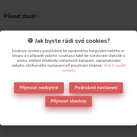
Původ zboží
Parametry
🍪 Jak byste rádi své cookies?
Výrobce
Lormar
Soubory cookies používáme ke správnému fungování našeho e-
shopu a v případě vašeho souhlasu také ke sledování statistik o
webu, měření efektivity reklamních kampaní, zapamatování
vašeho oblíbeného nastavení při používání stránek.
Více k využití
cookies
Přijmout nezbytné
Podrobné nastavení
Také doporučujeme
6
Přijmout všechny