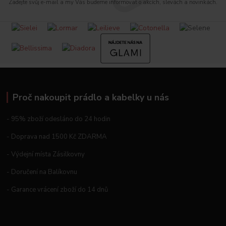
Zadejte svůj e-mail a my Vás budeme informovat o akcích, slevách a novinkách.
Proč nakoupit prádlo a kabelky u nás
- 95% zboží odesláno do 24 hodin
- Doprava nad 1500 Kč ZDARMA
- Výdejní místa Zásilkovny
- Doručení na Balíkovnu
- Garance vrácení zboží do 14 dnů