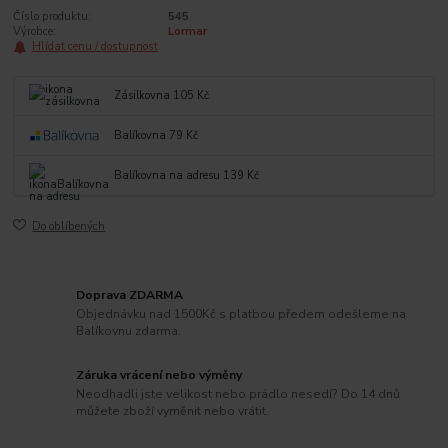
Číslo produktu:
545
Výrobce:
Lormar
Hlídat cenu / dostupnost
Zásilkovna 105 Kč
Balíkovna 79 Kč
Balíkovna na adresu 139 Kč
Do oblíbených
Doprava ZDARMA
Objednávku nad 1500Kč s platbou předem odešleme na
Balíkovnu zdarma.
Záruka vrácení nebo výměny
Neodhadli jste velikost nebo prádlo nesedí? Do 14 dnů
můžete zboží vyměnit nebo vrátit.