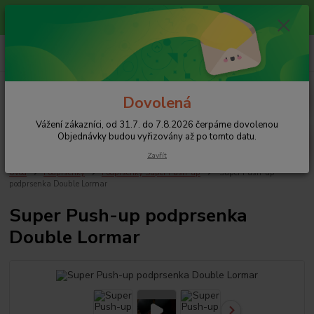
Vážení zákazníci, od 31.7. do 7.8.2026 čerpáme dovolenou
Objednávky budou vyřizovány až po tomto datu.
+420 608 754 282
pište email, pokud nezvedám tel.
CZK
Menu
Dovolená
Vážení zákazníci, od 31.7. do 7.8.2026 čerpáme dovolenou
Hledat
Objednávky budou vyřizovány až po tomto datu.
Zavřít
Úvod
Podprsenky
Podprsenky Super Push-up
Super Push-up
podprsenka Double Lormar
Super Push-up podprsenka
Double Lormar