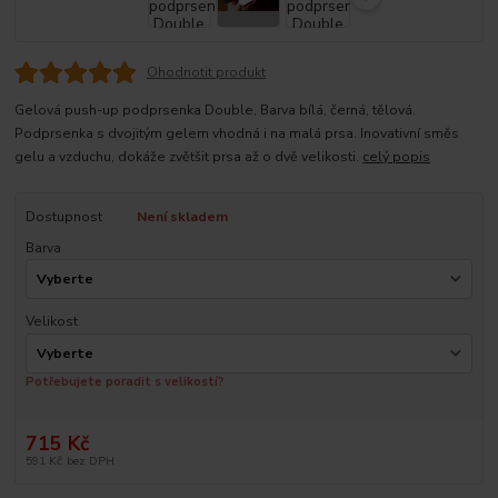
Ohodnotit produkt
Gelová push-up podprsenka Double, Barva bílá, černá, tělová.
Podprsenka s dvojitým gelem vhodná i na malá prsa. Inovativní směs
gelu a vzduchu, dokáže zvětšit prsa až o dvě velikosti.
celý popis
Dostupnost
Není skladem
Barva
Velikost
Potřebujete poradit s velikostí?
715 Kč
591 Kč
bez DPH