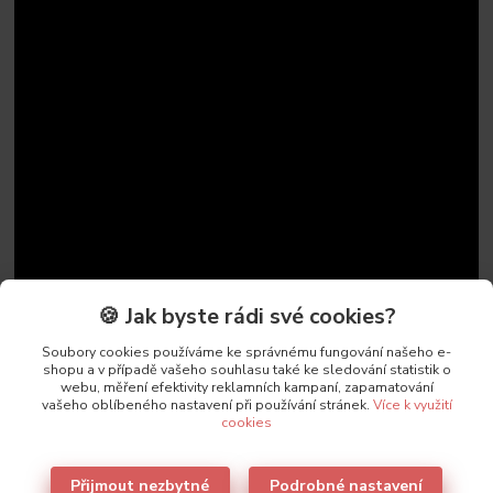
🍪 Jak byste rádi své cookies?
Soubory cookies používáme ke správnému fungování našeho e-
shopu a v případě vašeho souhlasu také ke sledování statistik o
webu, měření efektivity reklamních kampaní, zapamatování
vašeho oblíbeného nastavení při používání stránek.
Více k využití
cookies
Původ zboží
Přijmout nezbytné
Podrobné nastavení