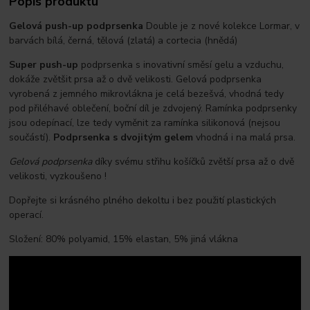
Popis produktu
Gelová push-up podprsenka
Double je z nové kolekce Lormar, v
barvách bílá, černá, tělová (zlatá) a cortecia (hnědá)
Super push-up
podprsenka s inovativní směsí gelu a vzduchu,
dokáže zvětšit prsa až o dvě velikosti. Gelová podprsenka
vyrobená z jemného mikrovlákna je celá bezešvá, vhodná tedy
pod přiléhavé oblečení, boční díl je zdvojený. Ramínka podprsenky
jsou odepínací, lze tedy vyměnit za ramínka silikonová (nejsou
součástí).
Podprsenka s dvojitým gelem
vhodná i na malá prsa.
Gelová podprsenka
díky svému střihu košíčků zvětší prsa až o dvě
velikosti, vyzkoušeno !
Dopřejte si krásného plného dekoltu i bez použití plastických
operací.
Složení: 80% polyamid, 15% elastan, 5% jiná vlákna