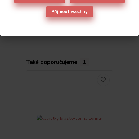
Parametry
Přijmout všechny
Výrobce
Lormar
Také doporučujeme
1