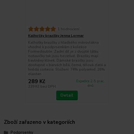
1 hodnocení
Kalhotky brazilky Jenna Lormar
Kalhotky brazilky z hladkého mikrovlákna
vhodné k podprsenkám z kolekce
Formedouble. Zadní díl je z dvojité látky,
nohavičky tak jsou bezešvé. Brazilky mají
bavlněný klínek. Dámské brazilky jsou
dostupné v barvách bílá, černá, tělová zlatá a
hnědá cortecia. Složení: 74% polyamid, 26%
elastan
289 Kč
Expedice 2-5 prac.
dnů
239 Kč
bez DPH
Detail
Zboží zařazeno v kategoriích
Podprsenky