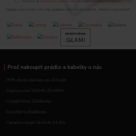
Souhlasím se
zpracováním osobních údajů
za účelem rozesílky newsletteru.
Zadejte svůj e-mail a my Vás budeme informovat o akcích, slevách a novinkách.
Proč nakoupit prádlo a kabelky u nás
- 95% zboží odesláno do 24 hodin
- Doprava nad 1500 Kč ZDARMA
- Výdejní místa Zásilkovny
- Doručení na Balíkovnu
- Garance vrácení zboží do 14 dnů