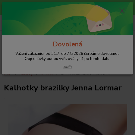
Vážení zákazníci, od 31.7. do 7.8.2026 čerpáme dovolenou
Objednávky budou vyřizovány až po tomto datu.
+420 608 754 282
pište email, pokud nezvedám tel.
CZK
Menu
Dovolená
Vážení zákazníci, od 31.7. do 7.8.2026 čerpáme dovolenou
Hledat
Objednávky budou vyřizovány až po tomto datu.
Zavřít
Úvod
Kalhotky
Brazilky
Kalhotky brazilky Jenna Lormar
Kalhotky brazilky Jenna Lormar