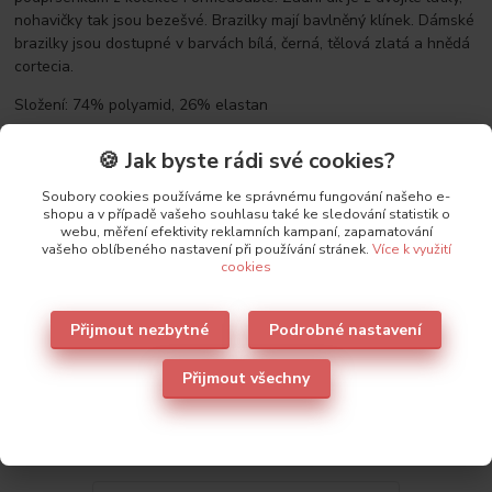
nohavičky tak jsou bezešvé. Brazilky mají bavlněný klínek. Dámské
brazilky jsou dostupné v barvách bílá, černá, tělová zlatá a hnědá
cortecia.
Složení: 74% polyamid, 26% elastan
🍪 Jak byste rádi své cookies?
Původ zboží
Soubory cookies používáme ke správnému fungování našeho e-
shopu a v případě vašeho souhlasu také ke sledování statistik o
webu, měření efektivity reklamních kampaní, zapamatování
vašeho oblíbeného nastavení při používání stránek.
Více k využití
Parametry
cookies
Výrobce
Lormar
Přijmout nezbytné
Podrobné nastavení
Přijmout všechny
Také doporučujeme
1