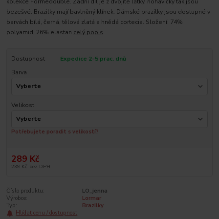
kolekce Formedouble. Zadní díl je z dvojité látky, nohavičky tak jsou
bezešvé. Brazilky mají bavlněný klínek. Dámské brazilky jsou dostupné v
barvách bílá, černá, tělová zlatá a hnědá cortecia. Složení: 74%
polyamid, 26% elastan
celý popis
Dostupnost
Expedice 2-5 prac. dnů
Barva
Velikost
Potřebujete poradit s velikostí?
289 Kč
239 Kč
bez DPH
Číslo produktu:
LO_jenna
Výrobce:
Lormar
Typ:
Brazilky
Hlídat cenu / dostupnost