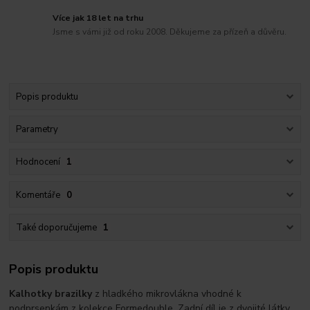
Více jak 18 let na trhu
Jsme s vámi již od roku 2008. Děkujeme za přízeň a důvěru.
Popis produktu
Parametry
Hodnocení
1
Komentáře
0
Také doporučujeme
1
Popis produktu
Kalhotky brazilky
z hladkého mikrovlákna vhodné k
podprsenkám z kolekce Formedouble. Zadní díl je z dvojité látky,