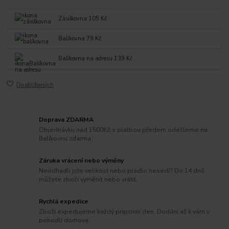
Zásilkovna 105 Kč
Balíkovna 79 Kč
Balíkovna na adresu 139 Kč
Do oblíbených
Doprava ZDARMA
Objednávku nad 1500Kč s platbou předem odešleme na
Balíkovnu zdarma.
Záruka vrácení nebo výměny
Neodhadli jste velikost nebo prádlo nesedí? Do 14 dnů
můžete zboží vyměnit nebo vrátit.
Rychlá expedice
Zboží expedujeme každý pracovní den. Dodání až k vám v
pohodlí domova.