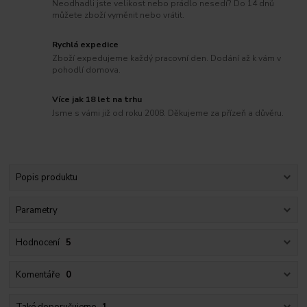
Neodhadli jste velikost nebo prádlo nesedí? Do 14 dnů
můžete zboží vyměnit nebo vrátit.
Rychlá expedice
Zboží expedujeme každý pracovní den. Dodání až k vám v
pohodlí domova.
Více jak 18 let na trhu
Jsme s vámi již od roku 2008. Děkujeme za přízeň a důvěru.
Popis produktu
Parametry
Hodnocení
5
Komentáře
0