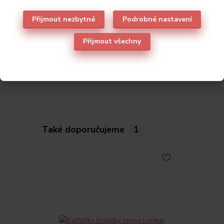
Původ zboží
Přijmout nezbytné
Podrobné nastavení
Parametry
Přijmout všechny
Výrobce
Lormar
Také doporučujeme
1