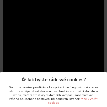
🍪 Jak byste rádi své cookies?
Soubory cookies používáme ke správnému fungování našeho e-
shopu a v případě vašeho souhlasu také ke sledování statistik o
webu, měření efektivity reklamních kampaní, zapamatování
vašeho oblíbeného nastavení při používání stránek.
Více k využití
cookies