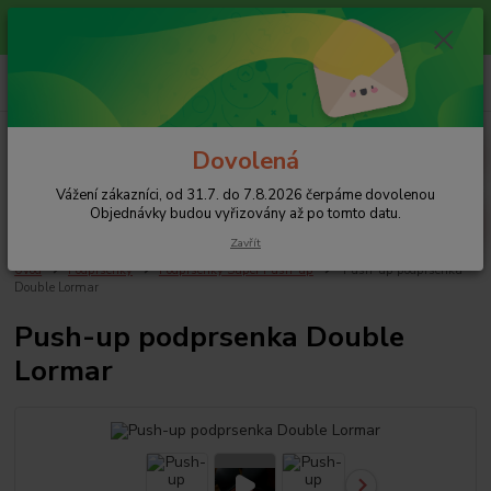
Vážení zákazníci, od 31.7. do 7.8.2026 čerpáme dovolenou
Objednávky budou vyřizovány až po tomto datu.
+420 608 754 282
pište email, pokud nezvedám tel.
CZK
Menu
Dovolená
Vážení zákazníci, od 31.7. do 7.8.2026 čerpáme dovolenou
Hledat
Objednávky budou vyřizovány až po tomto datu.
Zavřít
Úvod
Podprsenky
Podprsenky Super Push-up
Push-up podprsenka
Double Lormar
Push-up podprsenka Double
Lormar