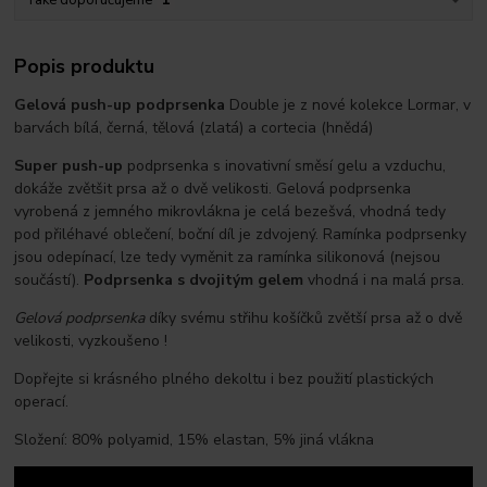
Také doporučujeme
1
Popis produktu
Gelová push-up podprsenka
Double je z nové kolekce Lormar, v
barvách bílá, černá, tělová (zlatá) a cortecia (hnědá)
Super push-up
podprsenka s inovativní směsí gelu a vzduchu,
dokáže zvětšit prsa až o dvě velikosti. Gelová podprsenka
vyrobená z jemného mikrovlákna je celá bezešvá, vhodná tedy
pod přiléhavé oblečení, boční díl je zdvojený. Ramínka podprsenky
jsou odepínací, lze tedy vyměnit za ramínka silikonová (nejsou
součástí).
Podprsenka s dvojitým gelem
vhodná i na malá prsa.
Gelová podprsenka
díky svému střihu košíčků zvětší prsa až o dvě
velikosti, vyzkoušeno !
Dopřejte si krásného plného dekoltu i bez použití plastických
operací.
Složení: 80% polyamid, 15% elastan, 5% jiná vlákna