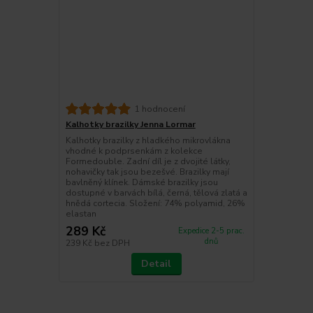
1 hodnocení
Kalhotky brazilky Jenna Lormar
Kalhotky brazilky z hladkého mikrovlákna
vhodné k podprsenkám z kolekce
Formedouble. Zadní díl je z dvojité látky,
nohavičky tak jsou bezešvé. Brazilky mají
bavlněný klínek. Dámské brazilky jsou
dostupné v barvách bílá, černá, tělová zlatá a
hnědá cortecia. Složení: 74% polyamid, 26%
elastan
289 Kč
Expedice 2-5 prac.
dnů
239 Kč
bez DPH
Detail