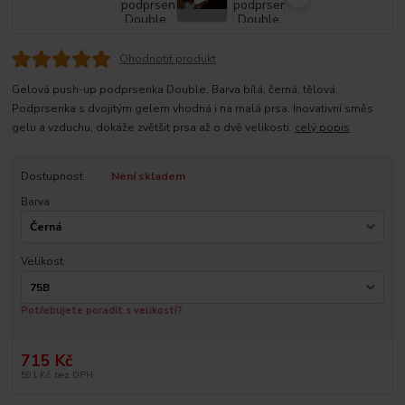
Ohodnotit produkt
Gelová push-up podprsenka Double, Barva bílá, černá, tělová.
Podprsenka s dvojitým gelem vhodná i na malá prsa. Inovativní směs
gelu a vzduchu, dokáže zvětšit prsa až o dvě velikosti.
celý popis
Dostupnost
Není skladem
Barva
Velikost
Potřebujete poradit s velikostí?
715 Kč
591 Kč
bez DPH