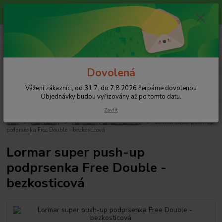
Vážení zákazníci, od 31.7. do 7.8.2026 čerpáme dovolenou
Objednávky budou vyřizovány až po tomto datu.
0
ks
+420 608 754 282
za
0 Kč
pište email, pokud nezvedám tel.
CZK
Menu
Dovolená
Vážení zákazníci, od 31.7. do 7.8.2026 čerpáme dovolenou
Hledat
Objednávky budou vyřizovány až po tomto datu.
Zavřít
Úvod
Podprsenky
Podprsenky Super Push-up
Lormar super push-up
podprsenka Free Double - bezkosticová
Lormar super push-up
podprsenka Free Double -
bezkosticová