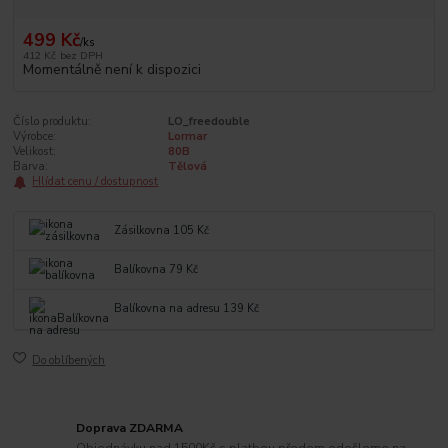
499 Kč
/
ks
412 Kč
bez DPH
Momentálně není k dispozici
Číslo produktu:
LO_freedouble
Výrobce:
Lormar
Velikost:
80B
Barva:
Tělová
Hlídat cenu / dostupnost
Zásilkovna 105 Kč
Balíkovna 79 Kč
Balíkovna na adresu 139 Kč
Do oblíbených
Doprava ZDARMA
Objednávku nad 1500Kč s platbou předem odešleme na