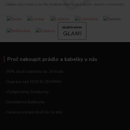
Zadejte svůj e-mail a my Vás budeme informovat o akcích, slevách a novinkách.
Proč nakoupit prádlo a kabelky u nás
- 95% zboží odesláno do 24 hodin
- Doprava nad 1500 Kč ZDARMA
- Výdejní místa Zásilkovny
- Doručení na Balíkovnu
- Garance vrácení zboží do 14 dnů