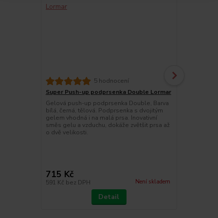
5 hodnocení
Super Push-up podprsenka Double Lormar
Lormar Podp
push-up
Gelová push-up podprsenka Double, Barva
bílá, černá, tělová. Podprsenka s dvojitým
Gelová push
gelem vhodná i na malá prsa. Inovativní
kolekce Lor
směs gelu a vzduchu, dokáže zvětšit prsa až
up podprsenk
o dvě velikosti.
vzduchu, dok
velikosti. G
jemného mikr
vhodná tedy 
díl je zdvoje
715 Kč
760 Kč
Není skladem
591 Kč
bez DPH
628 Kč
bez 
Detail