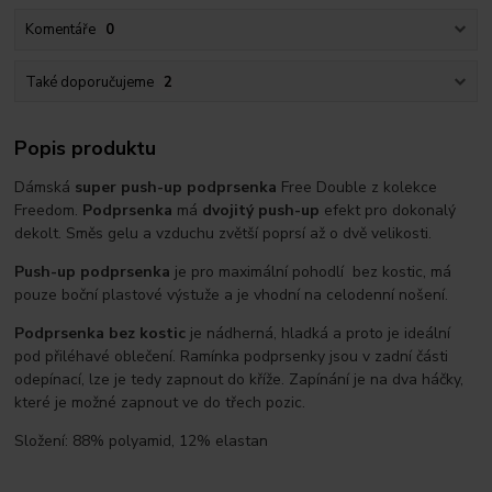
Komentáře
0
Také doporučujeme
2
Popis produktu
Dámská
super push-up podprsenka
Free Double z kolekce
Freedom.
Podprsenka
má
dvojitý push-up
efekt pro dokonalý
dekolt. Směs gelu a vzduchu zvětší poprsí až o dvě velikosti.
Push-up podprsenka
je pro maximální pohodlí bez kostic, má
pouze boční plastové výstuže a je vhodní na celodenní nošení.
Podprsenka bez kostic
je nádherná, hladká a proto je ideální
pod přiléhavé oblečení. Ramínka podprsenky jsou v zadní části
odepínací, lze je tedy zapnout do kříže. Zapínání je na dva háčky,
které je možné zapnout ve do třech pozic.
Složení: 88% polyamid, 12% elastan