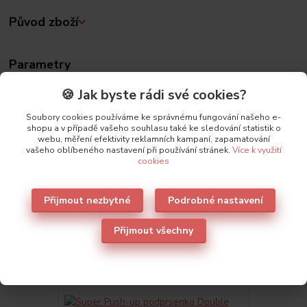
Původ zboží
Parametry
🍪 Jak byste rádi své cookies?
Výrobce
Lormar
Soubory cookies používáme ke správnému fungování našeho e-
shopu a v případě vašeho souhlasu také ke sledování statistik o
webu, měření efektivity reklamních kampaní, zapamatování
vašeho oblíbeného nastavení při používání stránek.
Více k využití
cookies
Také doporučujeme
2
Přijmout nezbytné
Podrobné nastavení
Přijmout všechny