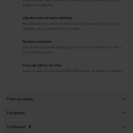
Balíkovnu zdarma.
Záruka vrácení nebo výměny
Neodhadli jste velikost nebo prádlo nesedí? Do 14 dnů
můžete zboží vyměnit nebo vrátit.
Rychlá expedice
Zboží expedujeme každý pracovní den. Dodání až k vám v
pohodlí domova.
Více jak 18 let na trhu
Jsme s vámi již od roku 2008. Děkujeme za přízeň a důvěru.
Popis produktu
Parametry
Hodnocení
0