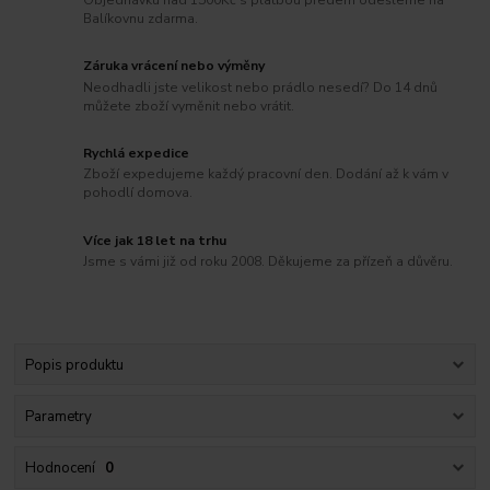
Balíkovnu zdarma.
Záruka vrácení nebo výměny
Neodhadli jste velikost nebo prádlo nesedí? Do 14 dnů
můžete zboží vyměnit nebo vrátit.
Rychlá expedice
Zboží expedujeme každý pracovní den. Dodání až k vám v
pohodlí domova.
Více jak 18 let na trhu
Jsme s vámi již od roku 2008. Děkujeme za přízeň a důvěru.
Popis produktu
Parametry
Hodnocení
0