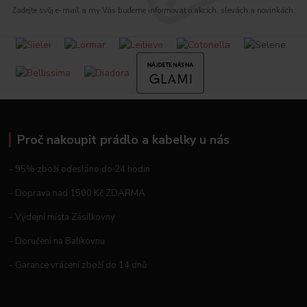
Zadejte svůj e-mail a my Vás budeme informovat o akcích, slevách a novinkách.
Proč nakoupit prádlo a kabelky u nás
- 95% zboží odesláno do 24 hodin
- Doprava nad 1500 Kč ZDARMA
- Výdejní místa Zásilkovny
- Doručení na Balíkovnu
- Garance vrácení zboží do 14 dnů