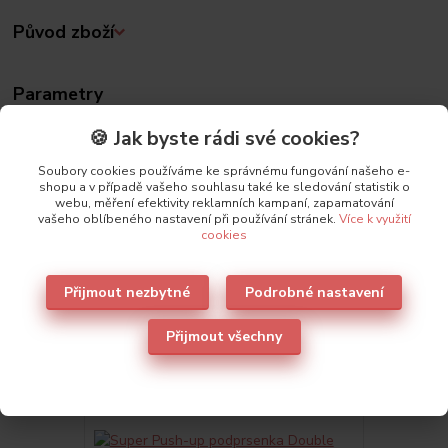
Původ zboží
Parametry
🍪 Jak byste rádi své cookies?
Výrobce
Lormar
Soubory cookies používáme ke správnému fungování našeho e-
shopu a v případě vašeho souhlasu také ke sledování statistik o
webu, měření efektivity reklamních kampaní, zapamatování
vašeho oblíbeného nastavení při používání stránek.
Více k využití
cookies
Také doporučujeme
2
Přijmout nezbytné
Podrobné nastavení
Přijmout všechny