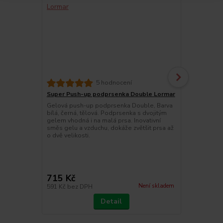
5 hodnocení
Super Push-up podprsenka Double Lormar
Lormar Podp
push-up
Gelová push-up podprsenka Double, Barva
bílá, černá, tělová. Podprsenka s dvojitým
Gelová push
gelem vhodná i na malá prsa. Inovativní
kolekce Lor
směs gelu a vzduchu, dokáže zvětšit prsa až
up podprsenk
o dvě velikosti.
vzduchu, dok
velikosti. G
jemného mikr
vhodná tedy 
díl je zdvoje
715 Kč
760 Kč
Není skladem
591 Kč
bez DPH
628 Kč
bez 
Detail