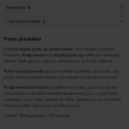
Komentáře
0
Také doporučujeme
2
Popis produktu
Dámská
super push-up podprsenka
Free Double z kolekce
Freedom.
Podprsenka
má
dvojitý push-up
efekt pro dokonalý
dekolt. Směs gelu a vzduchu zvětší poprsí až o dvě velikosti.
Push-up podprsenka
je pro maximální pohodlí bez kostic, má
pouze boční plastové výstuže a je vhodní na celodenní nošení.
Podprsenka bez kostic
je nádherná, hladká a proto je ideální
pod přiléhavé oblečení. Ramínka podprsenky jsou v zadní části
odepínací, lze je tedy zapnout do kříže. Zapínání je na dva háčky,
které je možné zapnout ve do třech pozic.
Složení: 88% polyamid, 12% elastan