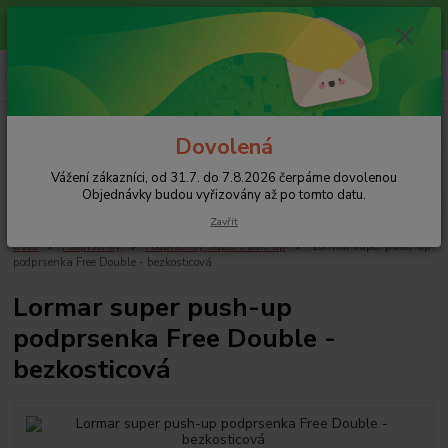
Vážení zákazníci, od 31.7. do 7.8.2026 čerpáme dovolenou
Objednávky budou vyřizovány až po tomto datu.
0
ks
+420 608 754 282
za
0 Kč
pište email, pokud nezvedám tel.
CZK
Menu
Dovolená
Vážení zákazníci, od 31.7. do 7.8.2026 čerpáme dovolenou
Hledat
Objednávky budou vyřizovány až po tomto datu.
Zavřít
Úvod
Podprsenky
Podprsenky Super Push-up
Lormar super push-up
podprsenka Free Double - bezkosticová
Lormar super push-up
podprsenka Free Double -
bezkosticová