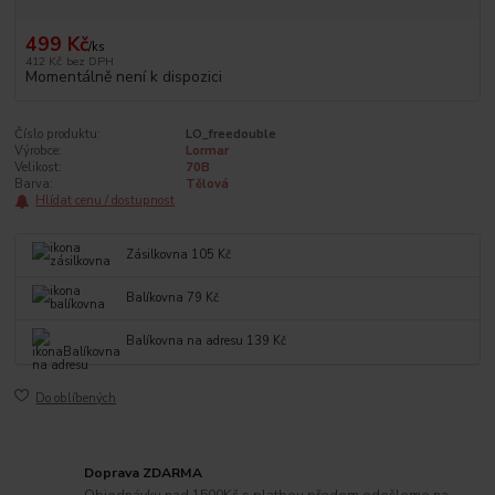
499 Kč
/
ks
412 Kč
bez DPH
Momentálně není k dispozici
Číslo produktu:
LO_freedouble
Výrobce:
Lormar
Velikost:
70B
Barva:
Tělová
Hlídat cenu / dostupnost
Zásilkovna 105 Kč
Balíkovna 79 Kč
Balíkovna na adresu 139 Kč
Do oblíbených
Doprava ZDARMA
Objednávku nad 1500Kč s platbou předem odešleme na