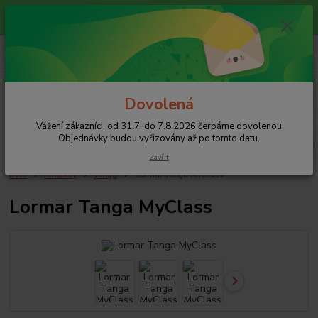
Vážení zákazníci, od 31.7. do 7.8.2026 čerpáme dovolenou
Objednávky budou vyřizovány až po tomto datu.
0
ks
+420 608 754 282
za
0 Kč
pište email, pokud nezvedám tel.
CZK
Menu
Dovolená
Vážení zákazníci, od 31.7. do 7.8.2026 čerpáme dovolenou
Hledat
Objednávky budou vyřizovány až po tomto datu.
Zavřít
Úvod
Kalhotky
Tanga
Lormar Tanga MyClass
Lormar Tanga MyClass