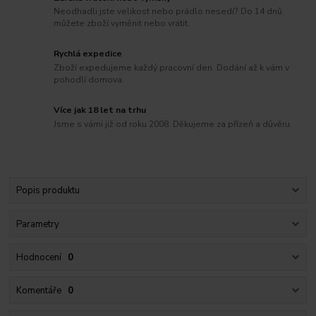
Neodhadli jste velikost nebo prádlo nesedí? Do 14 dnů
můžete zboží vyměnit nebo vrátit.
Rychlá expedice
Zboží expedujeme každý pracovní den. Dodání až k vám v
pohodlí domova.
Více jak 18 let na trhu
Jsme s vámi již od roku 2008. Děkujeme za přízeň a důvěru.
Popis produktu
Parametry
Hodnocení
0
Komentáře
0