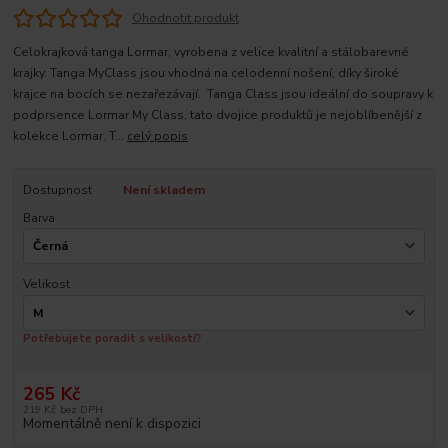
Ohodnotit produkt
Celokrajková tanga Lormar, vyrobena z velice kvalitní a stálobarevné
krajky. Tanga MyClass jsou vhodná na celodenní nošení, díky široké
krajce na bocích se nezařezávají. Tanga Class jsou ideální do soupravy k
podprsence Lormar My Class, tato dvojice produktů je nejoblíbenější z
kolekce Lormar. T...
celý popis
Dostupnost
Není skladem
Barva
Velikost
Potřebujete poradit s velikostí?
265 Kč
219 Kč
bez DPH
Momentálně není k dispozici