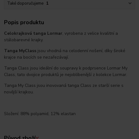
Také doporučujeme
1
Popis produktu
Celokrajková tanga Lormar
, vyrobena z velice kvalitní a
stálobarevné krajky.
Tanga MyClass
jsou vhodná na celodenní nošení, díky široké
krajce na bocích se nezařezávají.
Tanga Class jsou ideální do soupravy k podprsence Lormar My
Class, tato dvojice produktů je nejoblíbenější z kolekce Lormar.
Tanga My Class jsou inovovaná tanga Class ze starší serie s
novější krajkou.
Složení: 88% polyamid, 12% elastan
Původ zboží