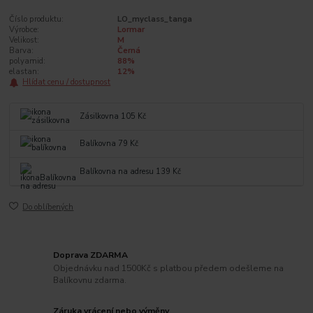
Číslo produktu:
LO_myclass_tanga
Výrobce:
Lormar
Velikost:
M
Barva:
Černá
polyamid:
88%
elastan:
12%
Hlídat cenu / dostupnost
Zásilkovna 105 Kč
Balíkovna 79 Kč
Balíkovna na adresu 139 Kč
Do oblíbených
Doprava ZDARMA
Objednávku nad 1500Kč s platbou předem odešleme na
Balíkovnu zdarma.
Záruka vrácení nebo výměny