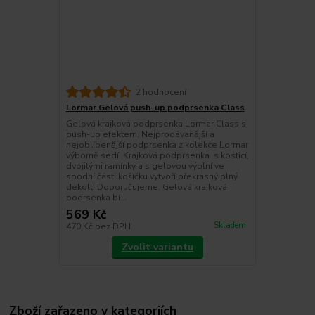
2 hodnocení
Lormar Gelová push-up podprsenka Class
Gelová krajková podprsenka Lormar Class s
push-up efektem. Nejprodávanější a
nejoblíbenější podprsenka z kolekce Lormar
výborně sedí. Krajková podprsenka s kosticí,
dvojitými ramínky a s gelovou výplní ve
spodní části košíčku vytvoří překrásný plný
dekolt. Doporučujeme. Gelová krajková
podrsenka bí...
569 Kč
Skladem
470 Kč
bez DPH
Zvolit variantu
Zboží zařazeno v kategoriích