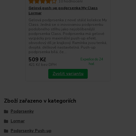
10 hodnocení
Gelová push-up podprsenka My Class
Lormar
Gelová podprsenka z nové stálé kolekce My
Class. Jedná se o inovovanou podprsenku
podobného střihu jako nejoblíbenější
podprsenka Class. Podprsenka má gelové
vycpácky pro maximální push-up efekt,
obvodový díl je krajkový. Ramínka jsou tenká,
dvojitá, délkově nastavitelná. Push-up
podprsenka bílá, če...
509 Kč
Expedice do 24
hod.
421 Kč
bez DPH
Zvolit variantu
Zboží zařazeno v kategoriích
Podprsenky
Lormar
Podprsenky Push-up