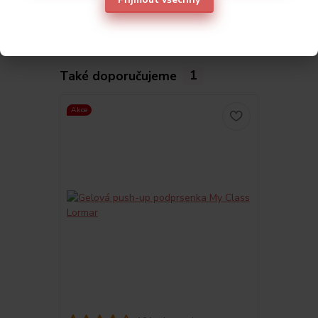
Také doporučujeme
1
Akce