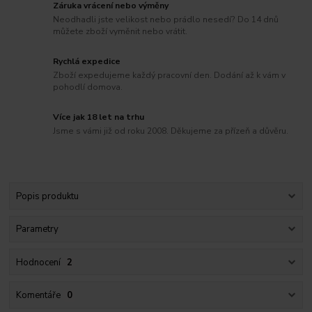
Záruka vrácení nebo výměny
Neodhadli jste velikost nebo prádlo nesedí? Do 14 dnů
můžete zboží vyměnit nebo vrátit.
Rychlá expedice
Zboží expedujeme každý pracovní den. Dodání až k vám v
pohodlí domova.
Více jak 18 let na trhu
Jsme s vámi již od roku 2008. Děkujeme za přízeň a důvěru.
Popis produktu
Parametry
Hodnocení
2
Komentáře
0