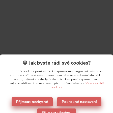
🍪 Jak byste rádi své cookies?
Soubory cookies používáme ke správnému fungování našeho e-
shopu a v případě vašeho souhlasu také ke sledování statistik o
Původ zboží
webu, měření efektivity reklamních kampaní, zapamatování
vašeho oblíbeného nastavení při používání stránek.
Více k využití
cookies
Parametry
Přijmout nezbytné
Podrobné nastavení
Výrobce
Lormar
Přijmout všechny