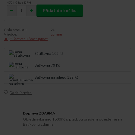
470 Kč
bez DPH
Přidat do košíku
Číslo produktu:
21
Výrobce:
Lormar
Hlídat cenu / dostupnost
Zásilkovna 105 Kč
Balíkovna 79 Kč
Balíkovna na adresu 139 Kč
Do oblíbených
Doprava ZDARMA
Objednávku nad 1500Kč s platbou předem odešleme na
Balíkovnu zdarma.