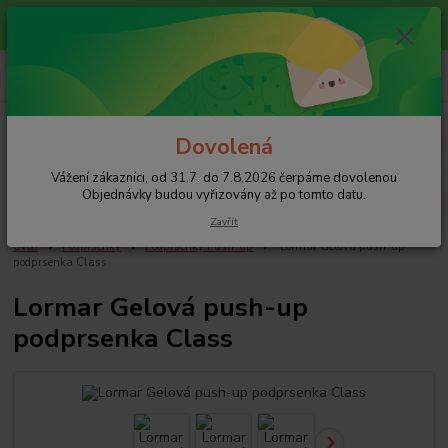
Vážení zákazníci, od 31.7. do 7.8.2026 čerpáme dovolenou
Objednávky budou vyřizovány až po tomto datu.
0
ks
+420 608 754 282
za
0 Kč
pište email, pokud nezvedám tel.
CZK
Menu
Dovolená
Vážení zákazníci, od 31.7. do 7.8.2026 čerpáme dovolenou
Hledat
Objednávky budou vyřizovány až po tomto datu.
Zavřít
Úvod
Podprsenky
Podprsenky Push-up
Lormar Gelová push-up
podprsenka Class
Lormar Gelová push-up
podprsenka Class