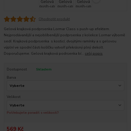
Ohodnotit produkt
Gelová krajková podprsenka Lormar Class s push-up efektem.
Nejprodávanější a nejoblíbenější podprsenka z kolekce Lormar výborně
sedí. Krajková podprsenka s kosticí, dvojitými ramínky a s gelovou
výplní ve spodní části košíčku vytvoří překrásný plný dekolt.
Doporučujeme. Gelová krajková podrsenka bí...
celý popis
Dostupnost
Skladem
Barva
Velikost
Potřebujete poradit s velikostí?
569 Kč