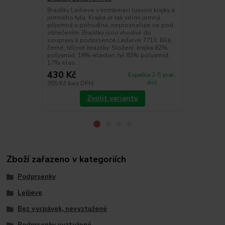
Brazilky Leilieve v kombinaci luxusní krajky a
Luxusní pod
jemného tylu. Krajka je tak velmi jemná,
Leilieve s m
příjemná a pohodlná, neproznačuje se pod
Podprsenka 
oblečením. Brazilky jsou vhodné do
hladkou krajk
soupravy k podprsence Leilieve 7713. Bílé,
potažena jem
černé, tělové brazilky. Složení: krajka 82%
ozdoba ve tva
polyamid, 18% elastan, tyl 83% polyamid,
podprsenky j
17% elas...
ozdobné písm
430 Kč
899 Kč
Expedice 2-5 prac.
dnů
355 Kč
bez DPH
743 Kč
bez 
Zvolit variantu
Zboží zařazeno v kategoriích
Podprsenky
Leilieve
Bez vycpávek, nevyztužené
Podprsenky vyztužené