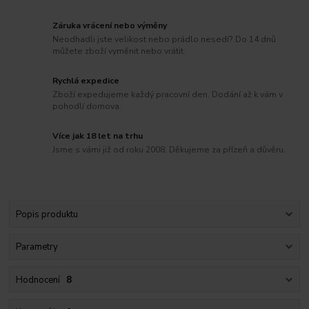
Záruka vrácení nebo výměny
Neodhadli jste velikost nebo prádlo nesedí? Do 14 dnů
můžete zboží vyměnit nebo vrátit.
Rychlá expedice
Zboží expedujeme každý pracovní den. Dodání až k vám v
pohodlí domova.
Více jak 18 let na trhu
Jsme s vámi již od roku 2008. Děkujeme za přízeň a důvěru.
Popis produktu
Parametry
Hodnocení
8