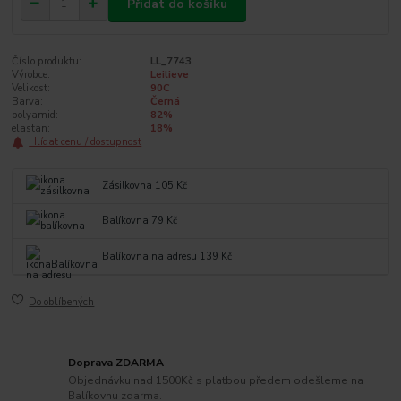
Přidat do košíku
Číslo produktu:
LL_7743
Výrobce:
Leilieve
Velikost:
90C
Barva:
Černá
polyamid:
82%
elastan:
18%
Hlídat cenu / dostupnost
Zásilkovna 105 Kč
Balíkovna 79 Kč
Balíkovna na adresu 139 Kč
Do oblíbených
Doprava ZDARMA
Objednávku nad 1500Kč s platbou předem odešleme na
Balíkovnu zdarma.