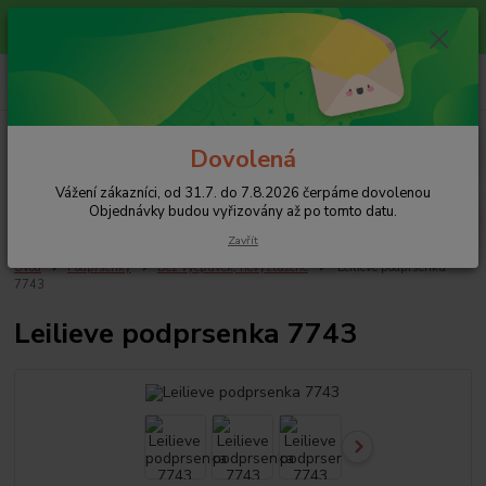
Vážení zákazníci, od 31.7. do 7.8.2026 čerpáme dovolenou
Objednávky budou vyřizovány až po tomto datu.
0
ks
+420 608 754 282
za
0 Kč
pište email, pokud nezvedám tel.
CZK
Menu
Dovolená
Vážení zákazníci, od 31.7. do 7.8.2026 čerpáme dovolenou
Hledat
Objednávky budou vyřizovány až po tomto datu.
Zavřít
Úvod
Podprsenky
Bez vycpávek, nevyztužené
Leilieve podprsenka
7743
Leilieve podprsenka 7743