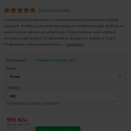
Ohodnotit produkt
Luxusní italská podprsenka s celovyztuženým košíčkem bez dalších
vycpávek. Košíčky a obvod podprsenky je z nádherné krajky. Košíček na
vrchní části je zdoben proužkem tylu. Podprsenka je svým strřihem
vhodná na větší poprsí. Podprsenka je dostupná v košíčku C, D a E.
Podprsenka Leilieve má boční kos...
celý popis
Dostupnost
Expedice 2-5 prac. dnů
Barva
Velikost
Potřebujete poradit s velikostí?
955 Kč
/
ks
789 Kč
bez DPH