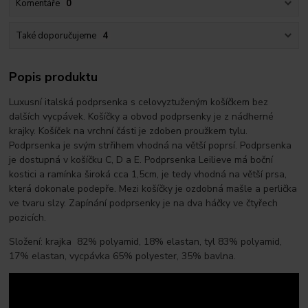
Komentáře
0
Také doporučujeme
4
Popis produktu
Luxusní italská podprsenka s celovyztuženým košíčkem bez
dalších vycpávek. Košíčky a obvod podprsenky je z nádherné
krajky. Košíček na vrchní části je zdoben proužkem tylu.
Podprsenka je svým strřihem vhodná na větší poprsí. Podprsenka
je dostupná v košíčku C, D a E. Podprsenka Leilieve má boční
kostici a ramínka široká cca 1,5cm, je tedy vhodná na větší prsa,
která dokonale podepře. Mezi košíčky je ozdobná mašle a perlička
ve tvaru slzy. Zapínání podprsenky je na dva háčky ve čtyřech
pozicích.
Složení: krajka 82% polyamid, 18% elastan, tyl 83% polyamid,
17% elastan, vycpávka 65% polyester, 35% bavlna.