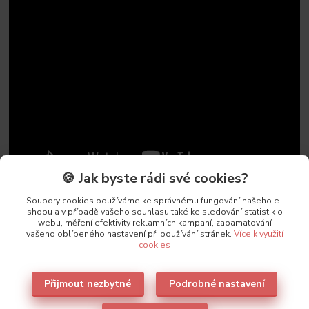
🍪 Jak byste rádi své cookies?
Soubory cookies používáme ke správnému fungování našeho e-
shopu a v případě vašeho souhlasu také ke sledování statistik o
webu, měření efektivity reklamních kampaní, zapamatování
vašeho oblíbeného nastavení při používání stránek.
Více k využití
Parametry
cookies
Výrobce
Leilieve
Přijmout nezbytné
Podrobné nastavení