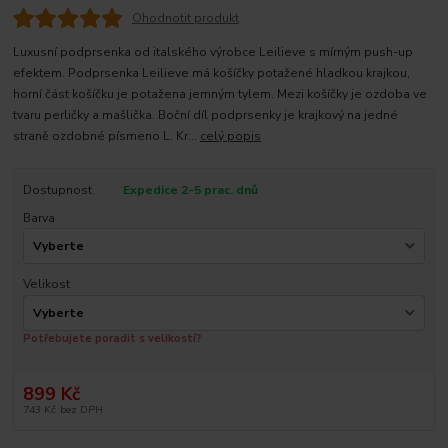
Ohodnotit produkt
Luxusní podprsenka od italského výrobce Leilieve s mírným push-up
efektem. Podprsenka Leilieve má košíčky potažené hladkou krajkou,
horní část košíčku je potažena jemným tylem. Mezi košíčky je ozdoba ve
tvaru perličky a mašlička. Boční díl podprsenky je krajkový na jedné
straně ozdobné písmeno L. Kr...
celý popis
Dostupnost
Expedice 2-5 prac. dnů
Barva
Velikost
Potřebujete poradit s velikostí?
899 Kč
743 Kč
bez DPH