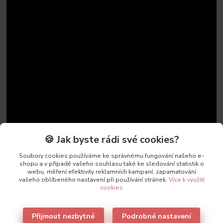
🍪 Jak byste rádi své cookies?
Soubory cookies používáme ke správnému fungování našeho e-
shopu a v případě vašeho souhlasu také ke sledování statistik o
webu, měření efektivity reklamních kampaní, zapamatování
vašeho oblíbeného nastavení při používání stránek.
Více k využití
cookies
Parametry
Přijmout nezbytné
Podrobné nastavení
Výrobce
Leilieve