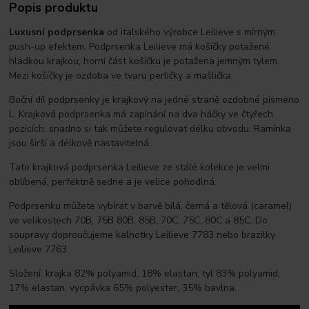
Popis produktu
Luxusní podprsenka
od italského výrobce Leilieve s mírným
push-up efektem. Podprsenka Leilieve má košíčky potažené
hladkou krajkou, horní část košíčku je potažena jemným tylem.
Mezi košíčky je ozdoba ve tvaru perličky a mašlička.
Boční díl podprsenky je krajkový na jedné straně ozdobné písmeno
L. Krajková podprsenka má zapínání na dva háčky ve čtyřech
pozicích, snadno si tak můžete regulovat délku obvodu. Ramínka
jsou širší a délkově nastavitelná.
Tato krajková podprsenka Leilieve ze stálé kolekce je velmi
oblíbená, perfektně sedne a je velice pohodlná.
Podprsenku můžete vybírat v barvě bílá, černá a tělová (caramel)
ve velikostech 70B, 75B 80B, 85B, 70C, 75C, 80C a 85C. Do
soupravy doproučujeme kalhotky Leilieve 7783 nebo brazilky
Leilieve 7763
Složení: krajka 82% polyamid, 18% elastan; tyl 83% polyamid,
17% elastan, vycpávka 65% polyester, 35% bavlna.