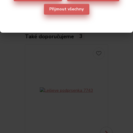
Přijmout všechny
Také doporučujeme
3