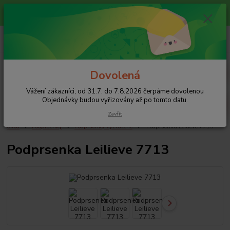
Vážení zákazníci, od 31.7. do 7.8.2026 čerpáme dovolenou
Objednávky budou vyřizovány až po tomto datu.
+420 608 754 282
pište email, pokud nezvedám tel.
CZK
Menu
Dovolená
Vážení zákazníci, od 31.7. do 7.8.2026 čerpáme dovolenou
Hledat
Objednávky budou vyřizovány až po tomto datu.
Zavřít
Úvod
Podprsenky
Podprsenky vyztužené
Podprsenka Leilieve 7713
Podprsenka Leilieve 7713