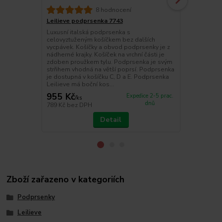
8 hodnocení
Leilieve podprsenka 7743
Brazilky Lei
Luxusní italská podprsenka s
Brazilky Leil
celovyztuženým košíčkem bez dalších
jemného tylu.
vycpávek. Košíčky a obvod podprsenky je z
příjemná a 
nádherné krajky. Košíček na vrchní části je
oblečením. B
zdoben proužkem tylu. Podprsenka je svým
soupravy k p
strřihem vhodná na větší poprsí. Podprsenka
černé, tělové
je dostupná v košíčku C, D a E. Podprsenka
polyamid, 18
Leilieve má boční kos...
17% elas...
955 Kč
430 Kč
Expedice 2-5 prac.
/
ks
dnů
789 Kč
bez DPH
355 Kč
bez 
Detail
Zboží zařazeno v kategoriích
Podprsenky
Leilieve