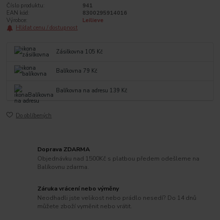
Číslo produktu:
941
EAN kód:
8300295914016
Výrobce:
Leilieve
Hlídat cenu / dostupnost
Zásilkovna 105 Kč
Balíkovna 79 Kč
Balíkovna na adresu 139 Kč
Do oblíbených
Doprava ZDARMA
Objednávku nad 1500Kč s platbou předem odešleme na
Balíkovnu zdarma.
Záruka vrácení nebo výměny
Neodhadli jste velikost nebo prádlo nesedí? Do 14 dnů
můžete zboží vyměnit nebo vrátit.