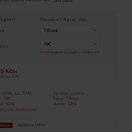
tupnost
Expedice 2-5 prac. dnů
va
ikost
Potřebujete poradit s velikostí?
5 Kč
/
ks
 Kč
bez DPH
roduktu:
LL_7743
Výrobce:
Leilieve
t:
70C
Barva:
Tělová
id:
82%
elastan:
18%
dat cenu / dostupnost
Zásilkovna 105 Kč