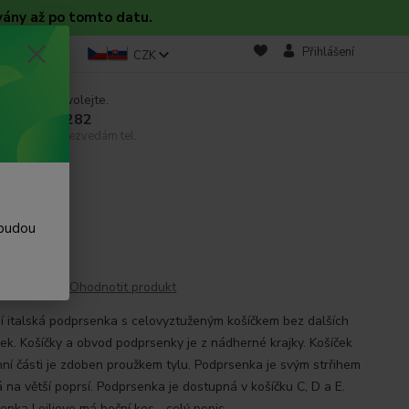
vány až po tomto datu.
takt
Blog
Přihlášení
CZK
 si rady? Zavolejte.
 608 754 282
email, pokud nezvedám tel.
 budou
Ohodnotit produkt
í italská podprsenka s celovyztuženým košíčkem bez dalších
ek. Košíčky a obvod podprsenky je z nádherné krajky. Košíček
hní části je zdoben proužkem tylu. Podprsenka je svým strřihem
 na větší poprsí. Podprsenka je dostupná v košíčku C, D a E.
enka Leilieve má boční kos...
celý popis