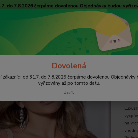
31.7. do 7.8.2026 čerpáme dovolenou Objednávky budou vyřizo
Obchodní podmínky
Tabulky velikostí
Ochrana osobních údajů
Kon
Nevíte
Hledat
+420
pište 
Dovolená
Podprsenky
Bez vycpávek, nevyztužené
Leilieve podprsenka 7743
í zákazníci, od 31.7. do 7.8.2026 čerpáme dovolenou Objednávky
ieve podprsenka 7743
vyřizovány až po tomto datu.
Zavřít
Luxusn
vycpáv
na vrc
vhodná
Podprs