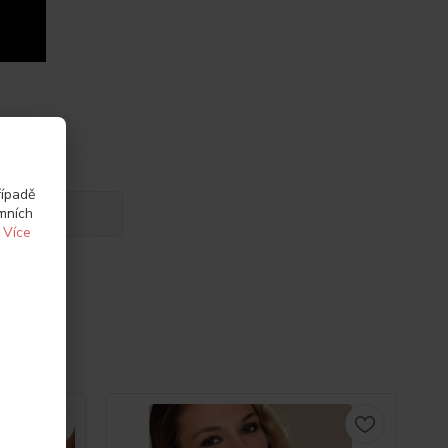
řípadě
amních
.
Více