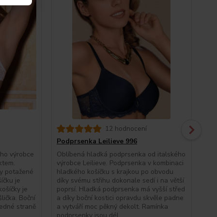
12 hodnocení
Kal
Podprsenka Leilieve 996
Kal
kra
ého výrobce
Oblíbená hladká podprsenka od italského
jem
ktem.
výrobce Leilieve. Podprsenka v kombinaci
se 
ky potažené
hladkého košíčku s krajkou po obvodu
do 
íčku je
díky svému střihu dokonale sedí i na větší
774
ošíčky je
poprsí. Hladká podprsenka má vyšší střed
dos
lička. Boční
a díky boční kostici opravdu skvěle padne
(ca
jedné straně
a vytváří moc pěkný dekolt. Ramínka
podprsenky jsou dél...