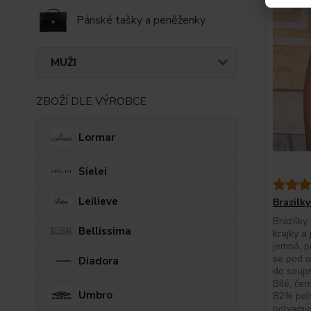
Pánské tašky a peněženky
MUŽI
ZBOŽÍ DLE VÝROBCE
Lormar
Sielei
Leilieve
Brazilky
Brazilky
Bellissima
krajky a
jemná, p
se pod o
Diadora
do soupr
Bílé, čer
Umbro
82% pol
polyamid