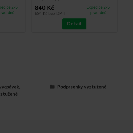
840 Kč
4
pedice 2-5
Expedice 2-5
prac. dnů
prac. dnů
694 Kč
bez DPH
39
Detail
vycpávek,
Podprsenky vyztužené
yztužené