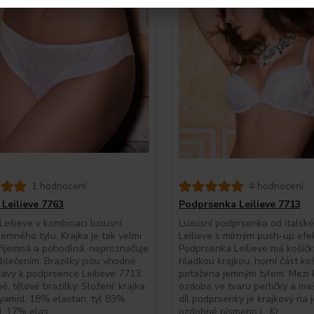
1 hodnocení
4 hodnocení
 Leilieve 7763
Podprsenka Leilieve 7713
 Leilieve v kombinaci luxusní
Luxusní podprsenka od italsk
 jemného tylu. Krajka je tak velmi
Leilieve s mírným push-up efe
říjemná a pohodlná, neproznačuje
Podprsenka Leilieve má košíč
blečením. Brazilky jsou vhodné
hladkou krajkou, horní část koš
avy k podprsence Leilieve 7713.
potažena jemným tylem. Mezi k
né, tělové brazilky. Složení: krajka
ozdoba ve tvaru perličky a maš
yamid, 18% elastan, tyl 83%
díl podprsenky je krajkový na 
, 17% elas...
ozdobné písmeno L. Kr...