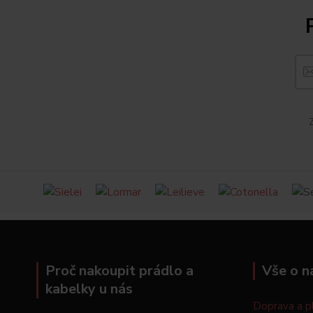
Z
Proč nakoupit prádlo a
Vše o n
kabelky u nás
Doprava a p