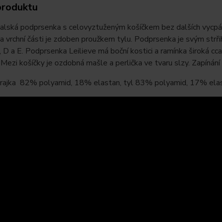
produktu
talská podprsenka s celovyztuženým košíčkem bez dalších vycpáv
a vrchní části je zdoben proužkem tylu. Podprsenka je svým strř
, D a E. Podprsenka Leilieve má boční kostici a ramínka široká cc
Mezi košíčky je ozdobná mašle a perlička ve tvaru slzy. Zapínání
 krajka 82% polyamid, 18% elastan, tyl 83% polyamid, 17% ela