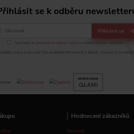
Přihlásit se k odběru newsletter
Přihlásit se
Souhlasím se
zpracováním osobních údajů
za účelem rozesílky newsletteru.
adejte svůj e-mail a my Vás budeme informovat o akcích, slevách a novinkác
ákupu
Hodnocení zákazníků
latba
Recenze