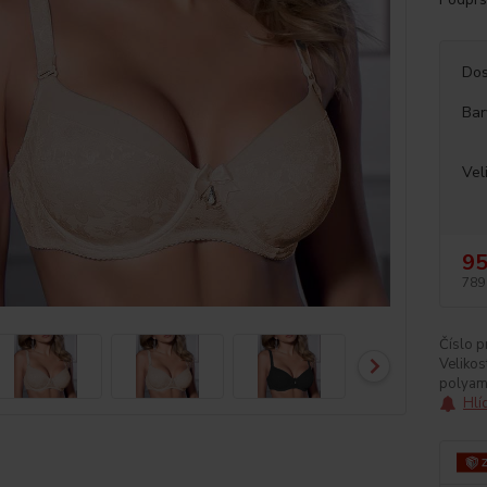
Dos
Bar
Vel
95
789
Číslo p
Velikos
polyam
Hlí