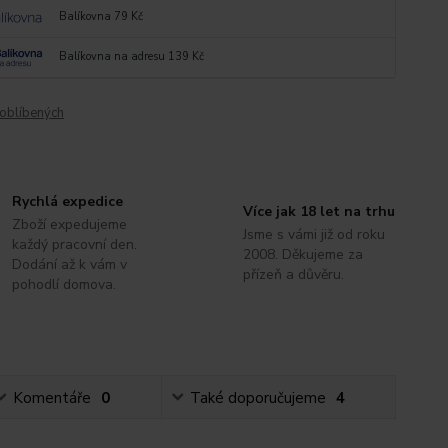
Balíkovna 79 Kč
Balíkovna na adresu 139 Kč
oblíbených
Rychlá expedice
Více jak 18 let na trhu
Zboží expedujeme
Jsme s vámi již od roku
každý pracovní den.
2008. Děkujeme za
Dodání až k vám v
přízeň a důvěru.
pohodlí domova.
Komentáře
0
Také doporučujeme
4