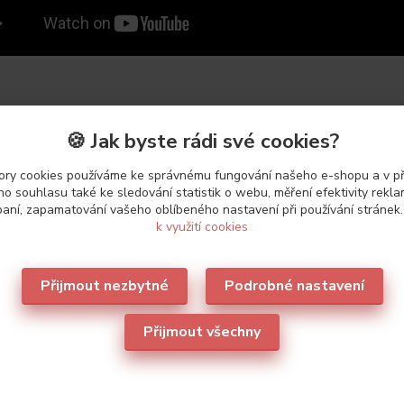
🍪 Jak byste rádi své cookies?
etry
ry cookies používáme ke správnému fungování našeho e-shopu a v p
ce
Leilieve
o souhlasu také ke sledování statistik o webu, měření efektivity rekl
aní, zapamatování vašeho oblíbeného nastavení při používání stránek
k využití cookies
Přijmout nezbytné
Podrobné nastavení
oporučujeme
4
Přijmout všechny