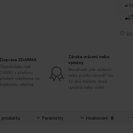
Do 
Záruka vrácení nebo
Doprava ZDARMA
výměny
Objednávku nad
Neodhadli jste velikost
1500Kč s platbou
nebo prádlo nesedí? Do
předem odešleme na
14 dnů můžete zboží
Balíkovnu zdarma.
vyměnit nebo vrátit.
s produktu
Parametry
Hodnocení
8