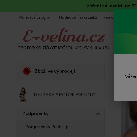
Vážení zákazníci, od 
Věrnostní program
Hodnocení zákazníků
Vše o nákupu
Úvod
Zboží ve výprodeji
Vážen
Leil
DÁMSKÉ SPODNÍ PRÁDLO
Podprsenky
Podprsenky Push-up