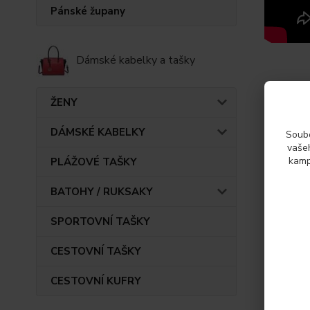
Pánské župany
Dámské kabelky a tašky
ŽENY
Param
DÁMSKÉ KABELKY
Soubo
Výrob
vašeh
kamp
PLÁŽOVÉ TAŠKY
BATOHY / RUKSAKY
SPORTOVNÍ TAŠKY
Také d
CESTOVNÍ TAŠKY
CESTOVNÍ KUFRY