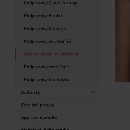
Podprsenky Super Push-up
Podprsenky Bardot
Podprsenky Bralette
Podprsenky multifunkční
Bez vycpávek, nevyztužené
Podprsenky vyztužené
Podprsenky bez kostic
Kalhotky
Erotické prádlo
Sportovní prádlo
Mateřské, kojící prádlo