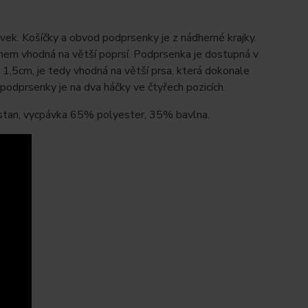
ek. Košíčky a obvod podprsenky je z nádherné krajky.
ihem vhodná na větší poprsí. Podprsenka je dostupná v
a 1,5cm, je tedy vhodná na větší prsa, která dokonale
 podprsenky je na dva háčky ve čtyřech pozicích.
stan, vycpávka 65% polyester, 35% bavlna.