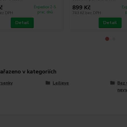
č
899 Kč
Expedice 2-5
Ex
prac. dnů
ez DPH
743 Kč
bez DPH
Detail
Detail
zařazeno v kategoriích
rsenky
Leilieve
Bez 
nev