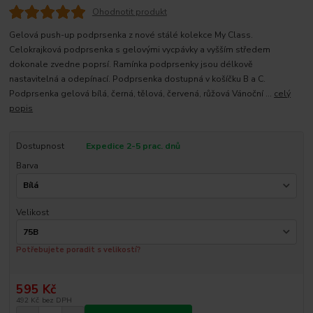
Ohodnotit produkt
Gelová push-up podprsenka z nové stálé kolekce My Class.
Celokrajková podprsenka s gelovými vycpávky a vyšším středem
dokonale zvedne poprsí. Ramínka podprsenky jsou délkově
nastavitelná a odepínací. Podprsenka dostupná v košíčku B a C.
Podprsenka gelová bílá, černá, tělová, červená, růžová Vánoční ...
celý
popis
Dostupnost
Expedice 2-5 prac. dnů
Barva
Velikost
Potřebujete poradit s velikostí?
595 Kč
492 Kč
bez DPH