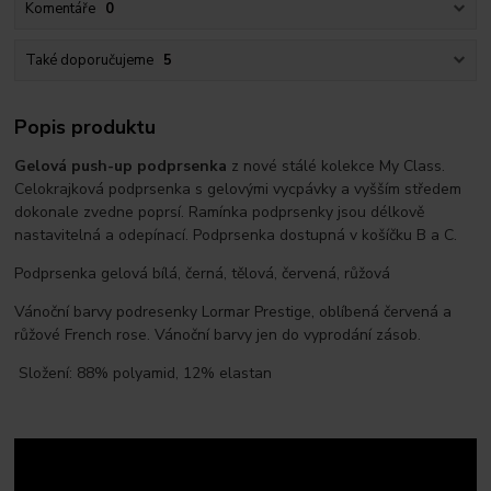
Komentáře
0
Také doporučujeme
5
Popis produktu
Gelová push-up podprsenka
z nové stálé kolekce My Class.
Celokrajková podprsenka s gelovými vycpávky a vyšším středem
dokonale zvedne poprsí. Ramínka podprsenky jsou délkově
nastavitelná a odepínací. Podprsenka dostupná v košíčku B a C.
Podprsenka gelová bílá, černá, tělová, červená, růžová
Vánoční barvy podresenky Lormar Prestige, oblíbená červená a
růžové French rose. Vánoční barvy jen do vyprodání zásob.
Složení: 88% polyamid, 12% elastan