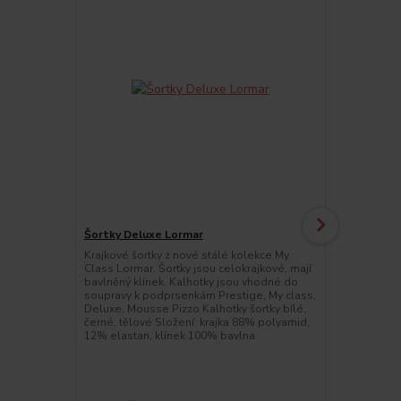
Šortky Deluxe Lormar
Krajkové šortky z nové stálé kolekce My
Brazilky Pr
Class Lormar. Šortky jsou celokrajkové, mají
Krajkové Bra
bavlněný klínek. Kalhotky jsou vhodné do
Class. Brazil
soupravy k podprsenkám Prestige, My class,
bavlněný klín
Deluxe, Mousse Pizzo Kalhotky šortky bílé,
jako barzilky
černé, tělové Složení: krajka 88% polyamid,
brazilky bílé
12% elastan, klínek 100% bavlna
88% polyami