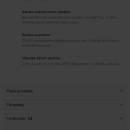
Záruka vrácení nebo výměny
Neodhadli jste velikost nebo prádlo nesedí? Do 14 dnů
můžete zboží vyměnit nebo vrátit.
Rychlá expedice
Zboží expedujeme každý pracovní den. Dodání až k vám v
pohodlí domova.
Více jak 18 let na trhu
Jsme s vámi již od roku 2008. Děkujeme za přízeň a důvěru.
Popis produktu
Parametry
Hodnocení
12