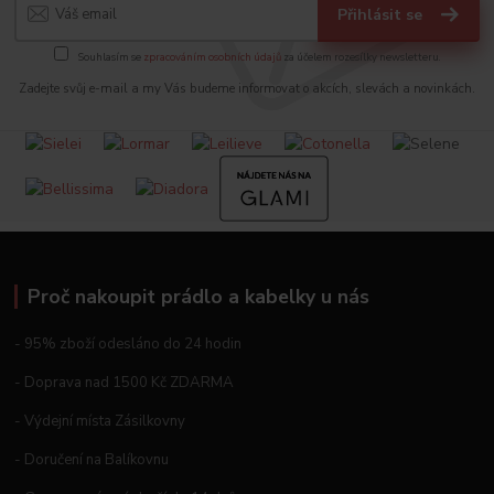
Přihlásit se
Souhlasím se
zpracováním osobních údajů
za účelem rozesílky newsletteru.
Zadejte svůj e-mail a my Vás budeme informovat o akcích, slevách a novinkách.
Proč nakoupit prádlo a kabelky u nás
- 95% zboží odesláno do 24 hodin
- Doprava nad 1500 Kč ZDARMA
- Výdejní místa Zásilkovny
- Doručení na Balíkovnu