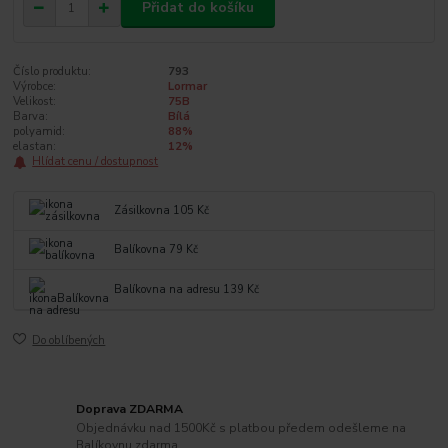
Přidat do košíku
Číslo produktu:
793
Výrobce:
Lormar
Velikost:
75B
Barva:
Bílá
polyamid:
88%
elastan:
12%
Hlídat cenu / dostupnost
Zásilkovna 105 Kč
Balíkovna 79 Kč
Balíkovna na adresu 139 Kč
Do oblíbených
Doprava ZDARMA
Objednávku nad 1500Kč s platbou předem odešleme na
Balíkovnu zdarma.