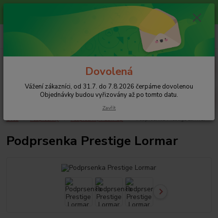
Vážení zákazníci, od 31.7. do 7.8.2026 čerpáme dovolenou
Objednávky budou vyřizovány až po tomto datu.
0
ks
+420 608 754 282
CZK
za
0 Kč
pište email, pokud nezvedám tel.
Menu
Dovolená
Vážení zákazníci, od 31.7. do 7.8.2026 čerpáme dovolenou
Hledat
Objednávky budou vyřizovány až po tomto datu.
Zavřít
Úvod
Podprsenky
Podprsenky Push-up
Podprsenka Prestige Lormar
Podprsenka Prestige Lormar