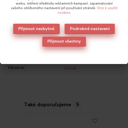
webu, měření efektivity reklamních kampaní, zapamatování
vašeho oblíbeného nastavení při používání stránek.
Více k využití
cookies
Přijmout nezbytné
Podrobné nastavení
Původ zboží
Přijmout všechny
Parametry
Výrobce
Lormar
Také doporučujeme
5