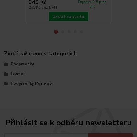
345 Kč
289 Kč
Expedice 2-5 prac.
dnů
285 Kč
bez DPH
239 Kč
bez 
Zvolit variantu
Zboží zařazeno v kategoriích
Podprsenky
Lormar
Podprsenky Push-up
Přihlásit se k odběru newsletteru