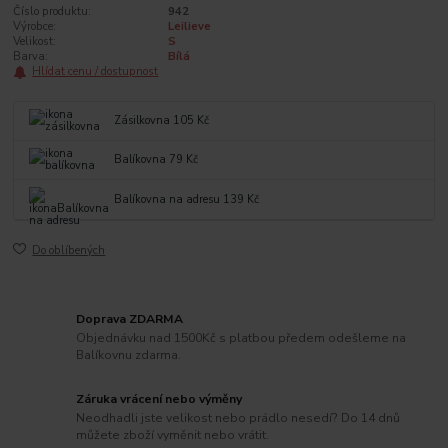
Číslo produktu:
942
Výrobce:
Leilieve
Velikost:
S
Barva:
Bílá
Hlídat cenu / dostupnost
Zásilkovna 105 Kč
Balíkovna 79 Kč
Balíkovna na adresu 139 Kč
Do oblíbených
Doprava ZDARMA
Objednávku nad 1500Kč s platbou předem odešleme na
Balíkovnu zdarma.
Záruka vrácení nebo výměny
Neodhadli jste velikost nebo prádlo nesedí? Do 14 dnů
můžete zboží vyměnit nebo vrátit.