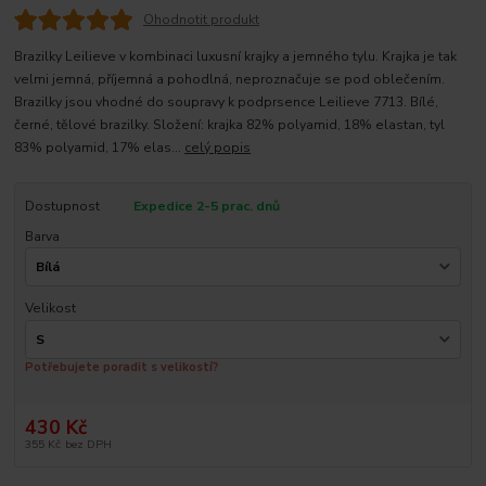
Ohodnotit produkt
Brazilky Leilieve v kombinaci luxusní krajky a jemného tylu. Krajka je tak
velmi jemná, příjemná a pohodlná, neproznačuje se pod oblečením.
Brazilky jsou vhodné do soupravy k podprsence Leilieve 7713. Bílé,
černé, tělové brazilky. Složení: krajka 82% polyamid, 18% elastan, tyl
83% polyamid, 17% elas...
celý popis
Dostupnost
Expedice 2-5 prac. dnů
Barva
Velikost
Potřebujete poradit s velikostí?
430 Kč
355 Kč
bez DPH