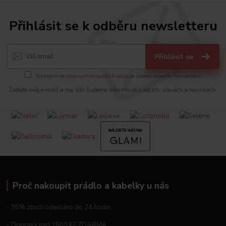
Přihlásit se k odběru newsletteru
Přihlásit se
Souhlasím se
zpracováním osobních údajů
za účelem rozesílky newsletteru.
Zadejte svůj e-mail a my Vás budeme informovat o akcích, slevách a novinkách.
Proč nakoupit prádlo a kabelky u nás
- 95% zboží odesláno do 24 hodin
- Doprava nad 1500 Kč ZDARMA