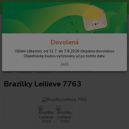
Vážení zákazníci, od 31.7. do 7.8.2026 čerpáme dovolenou
Objednávky budou vyřizovány až po tomto datu.
+420 608 754 282
pište email, pokud nezvedám tel.
CZK
Menu
Dovolená
Vážení zákazníci, od 31.7. do 7.8.2026 čerpáme dovolenou
Hledat
Objednávky budou vyřizovány až po tomto datu.
Zavřít
Úvod
Kalhotky
Brazilky
Brazilky Leilieve 7763
Brazilky Leilieve 7763