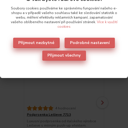
Soubory cookies používáme ke správnému fungování našeho e-
Také doporučujeme
3
shopu a v případě vašeho souhlasu také ke sledování statistik o
webu, měření efektivity reklamních kampaní, zapamatování
vašeho oblíbeného nastavení při používání stránek.
Více k využití
cookies
Přijmout nezbytné
Podrobné nastavení
Přijmout všechny
4 hodnocení
Podprsenka Leilieve 7713
Leilieve po
Luxusní podprsenka od italského výrobce
Luxusní ital
Leilieve s mírným push-up efektem.
celovyztuže