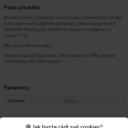
Popis produktu
Brazilky Leilieve v kombinaci luxusní krajky a jemného tylu. Krajka
je tak velmi jemná, příjemná a pohodlná, neproznačuje se pod
oblečením. Brazilky jsou vhodné do soupravy k podprsence
Leilieve 7713.
Bílé, černé, tělové brazilky.
Složení: krajka 82% polyamid, 18% elastan, tyl 83% polyamid,
17% elastan, klín 100% bavlna
Parametry
Výrobce
Leilieve
🍪 Jak byste rádi své cookies?