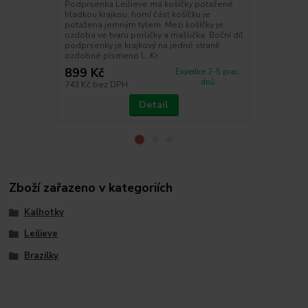
Podprsenka Leilieve má košíčky potažené
vycpávek. Ko
hladkou krajkou, horní část košíčku je
nádherné kraj
potažena jemným tylem. Mezi košíčky je
zdoben prou
ozdoba ve tvaru perličky a mašlička. Boční díl
strřihem vho
podprsenky je krajkový na jedné straně
je dostupná 
ozdobné písmeno L. Kr...
Leilieve má b
899 Kč
955 Kč
Expedice 2-5 prac.
/
ks
dnů
743 Kč
bez DPH
789 Kč
bez 
Detail
Zboží zařazeno v kategoriích
Kalhotky
Leilieve
Brazilky