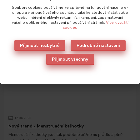
Soubory cookies používáme ke správnému fungování našeho e-
shopu a v případě vašeho souhlasu také ke sledování statistik o
webu, měření efektivity reklamních kampaní, zapamatování
31
.
07
.
2023
vašeho oblíbeného nastavení při používání stránek.
Více k využití
Dámský batůžek: Tajemný svět na zádech
cookies
Dámský batůžek je fascinující věc. Je to malý prostor, který může
obsahovat tolik věcí. Od klíčů a telefonu až po notebook a svačinu.
Přijmout nezbytné
Podrobné nastavení
A co je nejzajím...
číst celé
Přijmout všechny
12
.
06
.
2023
Nový trend - Menstruační kalhotky
Menstruační kalhotky jsou tak podobné běžnému prádlu a plně