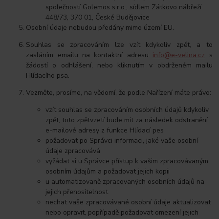
společností Golemos s.r.o., sídlem Zátkovo nábřeží
448/73, 370 01, České Budějovice
Osobní údaje nebudou předány mimo území EU.
Souhlas se zpracováním lze vzít kdykoliv zpět, a to
zasláním emailu na kontaktní adresu
info@e-velina.cz
s
žádostí o odhlášení, nebo kliknutím v obdrženém mailu
Hlídacího psa.
Vezměte, prosíme, na vědomí, že podle Nařízení máte právo:
vzít souhlas se zpracováním osobních údajů kdykoliv
zpět, toto zpětvzetí bude mít za následek odstranění
e-mailové adresy z funkce Hlídací pes
požadovat po Správci informaci, jaké vaše osobní
údaje zpracovává
vyžádat si u Správce přístup k vašim zpracovávaným
osobním údajům a požadovat jejich kopii
u automatizovaně zpracovaných osobních údajů na
jejich přenositelnost
nechat vaše zpracovávané osobní údaje aktualizovat
nebo opravit, popřípadě požadovat omezení jejich