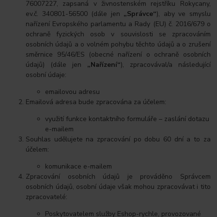
76007227, zapsaná v živnostenském rejstříku Rokycany,
ev.č. 340801-56500 (dále jen
„Správce“
), aby ve smyslu
nařízení Evropského parlamentu a Rady (EU) č. 2016/679 o
ochraně fyzických osob v souvislosti se zpracováním
osobních údajů a o volném pohybu těchto údajů a o zrušení
směrnice 95/46/ES (obecné nařízení o ochraně osobních
údajů) (dále jen
„Nařízení“
), zpracovával/a následující
osobní údaje:
emailovou adresu
Emailová adresa bude zpracována za účelem:
využití funkce kontaktního formuláře – zaslání dotazu
e-mailem
Souhlas udělujete na zpracování po dobu 60 dní a to za
účelem:
komunikace e-mailem
Zpracování osobních údajů je prováděno Správcem
osobních údajů, osobní údaje však mohou zpracovávat i tito
zpracovatelé:
Poskytovatelem služby Eshop-rychle, provozované