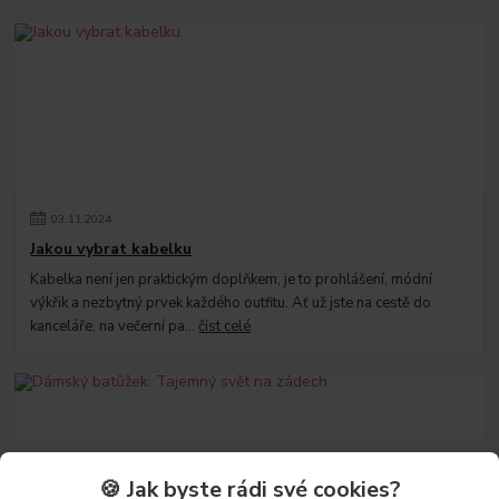
03
.
11
.
2024
Jakou vybrat kabelku
Kabelka není jen praktickým doplňkem, je to prohlášení, módní
výkřik a nezbytný prvek každého outfitu. Ať už jste na cestě do
kanceláře, na večerní pa...
číst celé
🍪 Jak byste rádi své cookies?