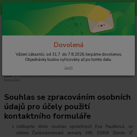
Vážení zákazníci, od 31.7. do 7.8.2026 čerpáme dovolenou
Objednávky budou vyřizovány až po tomto datu.
+420 608 754 282
pište email, pokud nezvedám tel.
CZK
Menu
Dovolená
Vážení zákazníci, od 31.7. do 7.8.2026 čerpáme dovolenou
Hledat
Objednávky budou vyřizovány až po tomto datu.
Zavřít
Úvod
Souhlas se zpracováním osobních údajů pro účely použití kontaktního
formuláře
Souhlas se zpracováním osobních
údajů pro účely použití
kontaktního formuláře
Udělujete tímto souhlas společnosti Eva Paulíková, se
sídlem Československé armády 390, 33808 Zbiroh, IČ