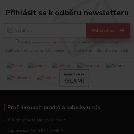
Přihlásit se k odběru newsletteru
Přihlásit se
Souhlasím se
zpracováním osobních údajů
za účelem rozesílky newsletteru.
Zadejte svůj e-mail a my Vás budeme informovat o akcích, slevách a novinkách.
Proč nakoupit prádlo a kabelky u nás
- 95% zboží odesláno do 24 hodin
- Doprava nad 1500 Kč ZDARMA