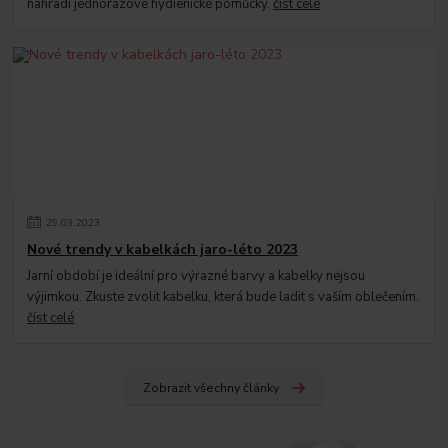
nahradí jednorázové hydienické pomůcky.
číst celé
29
.
03
.
2023
Nové trendy v kabelkách jaro-léto 2023
Jarní období je ideální pro výrazné barvy a kabelky nejsou
výjimkou. Zkuste zvolit kabelku, která bude ladit s vaším oblečením.
číst celé
Zobrazit všechny články