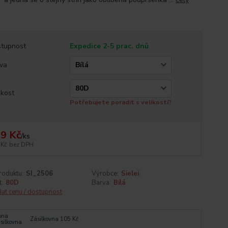
tupnost
Expedice 2-5 prac. dnů
va
ikost
Potřebujete poradit s velikostí?
9 Kč
/
ks
 Kč
bez DPH
roduktu:
SI_2506
Výrobce:
Sielei
t:
80D
Barva:
Bílá
dat cenu / dostupnost
Zásilkovna 105 Kč