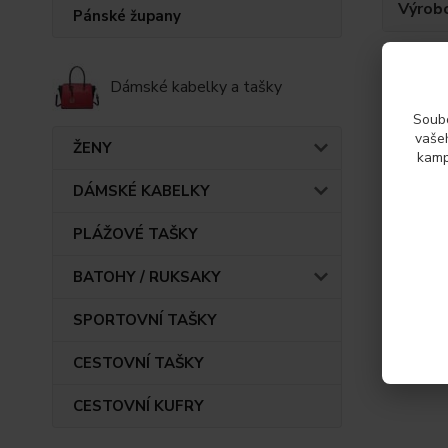
Výrob
Pánské župany
Dámské kabelky a tašky
Soubo
vašeh
ŽENY
kamp
Zboží 
DÁMSKÉ KABELKY
Podp
PLÁŽOVÉ TAŠKY
BATOHY / RUKSAKY
SPORTOVNÍ TAŠKY
CESTOVNÍ TAŠKY
CESTOVNÍ KUFRY