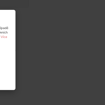
řípadě
amních
.
Více
vycpávek,
yztužené