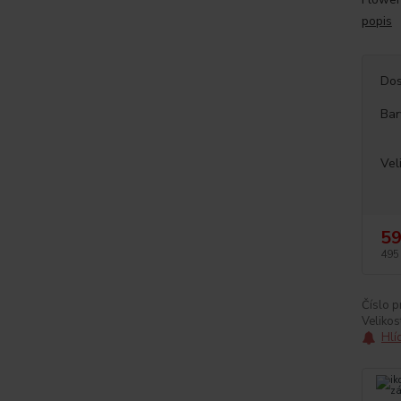
popis
Dos
Bar
Vel
59
495
Číslo p
Velikos
Hlí