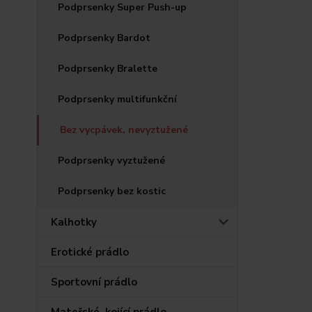
Podprsenky Super Push-up
Podprsenky Bardot
Podprsenky Bralette
Podprsenky multifunkční
Bez vycpávek, nevyztužené
Podprsenky vyztužené
Podprsenky bez kostic
Kalhotky
Erotické prádlo
Sportovní prádlo
Mateřské, kojící prádlo