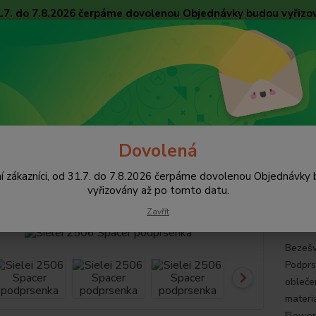
31.7. do 7.8.2026 čerpáme dovolenou Objednávky budou vyřizo
Obchodní podmínky
Tabulky velikostí
Ochrana osobních údajů
Kon
Nevíte
Hledat
+420
pište 
Dovolená
Podprsenky
Bez vycpávek, nevyztužené
Sielei 2506 Spacer podprse
í zákazníci, od 31.7. do 7.8.2026 čerpáme dovolenou Objednávky
ei 2506 Spacer podprsenka
vyřizovány až po tomto datu.
Zavřít
Bezešv
Podprs
obleče
materi
Flower