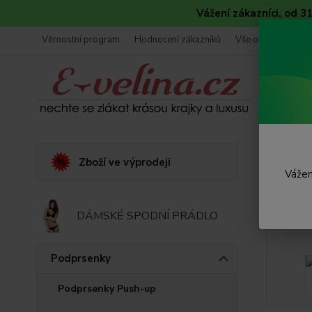
Vážení zákazníci, od 
Věrnostní program
Hodnocení zákazníků
Vše o nákupu
Úvod
Zboží ve výprodeji
Vážen
Siel
DÁMSKÉ SPODNÍ PRÁDLO
Podprsenky
Podprsenky Push-up