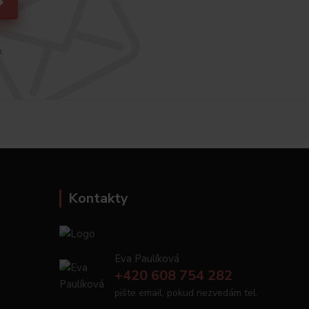
h.
Kontakty
Eva Paulíková
+420 608 754 282
pište email, pokud nezvedám tel.