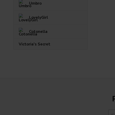
Umbro
LovelyGirl
Cotonella
Victoria's Secret