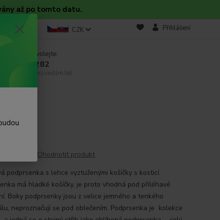
vány až po tomto datu.
takt
Blog
Přihlášení
CZK
 si rady? Zavolejte.
 608 754 282
email, pokud nezvedám tel.
nka
 budou
Ohodnotit produkt
á podprsenka s lehce vyztuženými košíčky s kosticí.
enka má hladké košíčky, je proto vhodná pod přiléhavé
ní. Boky podprsenky jsou z velice jemného a tenkého
álu, neproznačují se pod oblečením. Podprsenka je kolekce
 a jedná se o stejný střih jako oblíbená podprsenka ...
celý