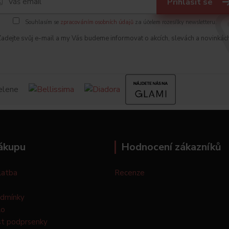
Přihlásit se
Souhlasím se
zpracováním osobních údajů
za účelem rozesílky newsletteru.
adejte svůj e-mail a my Vás budeme informovat o akcích, slevách a novinkác
ákupu
Hodnocení zákazníků
latba
Recenze
odmínky
lo
st podprsenky