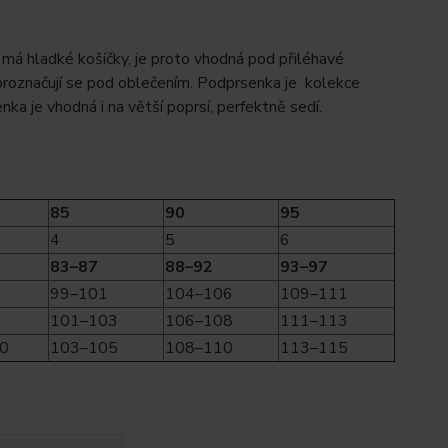
 má hladké košíčky, je proto vhodná pod přiléhavé
proznačují se pod oblečením. Podprsenka je kolekce
a je vhodná i na větší poprsí, perfektně sedí.
85
90
95
4
5
6
83–87
88–92
93–97
99–101
104–106
109–111
101–103
106–108
111–113
0
103–105
108–110
113–115