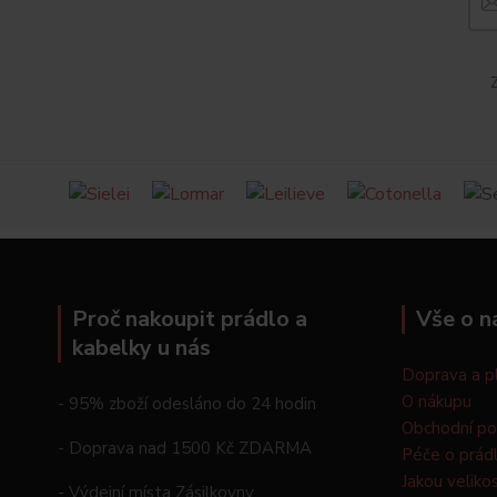
Z
Proč nakoupit prádlo a
Vše o n
kabelky u nás
Doprava a p
O nákupu
- 95% zboží odesláno do 24 hodin
Obchodní p
- Doprava nad 1500 Kč ZDARMA
Péče o prád
Jakou veliko
- Výdejní místa Zásilkovny