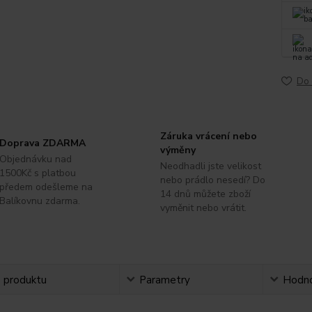
Do 
Záruka vrácení nebo
Doprava ZDARMA
výměny
Objednávku nad
Neodhadli jste velikost
1500Kč s platbou
nebo prádlo nesedí? Do
předem odešleme na
14 dnů můžete zboží
Balíkovnu zdarma.
vyměnit nebo vrátit.
s produktu
Parametry
Hodno