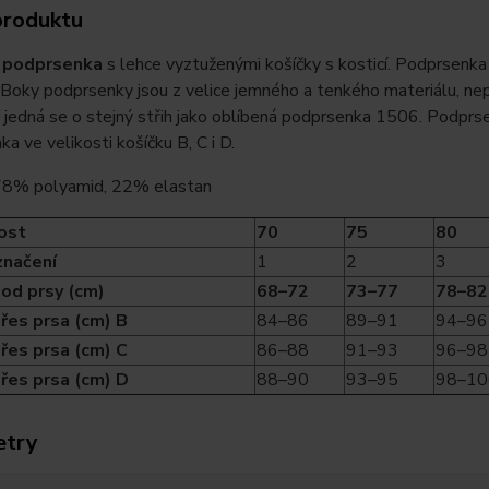
produktu
 podprsenka
s lehce vyztuženými košíčky s kosticí. Podprsenka
 Boky podprsenky jsou z velice jemného a tenkého materiálu, ne
jedná se o stejný střih jako oblíbená podprsenka 1506. Podprsenk
a ve velikosti košíčku B, C i D.
 78% polyamid, 22% elastan
ost
70
75
80
značení
1
2
3
od prsy (cm)
68–72
73–77
78–82
řes prsa (cm) B
84–86
89–91
94–96
řes prsa (cm) C
86–88
91–93
96–98
řes prsa (cm) D
88–90
93–95
98–10
etry