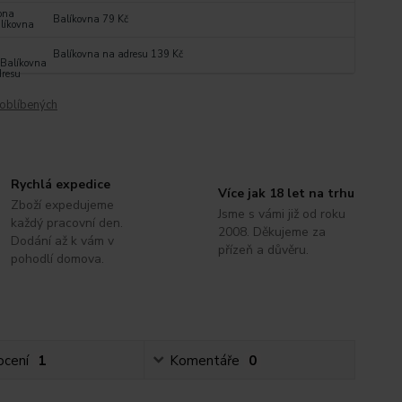
Balíkovna 79 Kč
Balíkovna na adresu 139 Kč
oblíbených
Rychlá expedice
Více jak 18 let na trhu
Zboží expedujeme
Jsme s vámi již od roku
každý pracovní den.
2008. Děkujeme za
Dodání až k vám v
přízeň a důvěru.
pohodlí domova.
cení
1
Komentáře
0