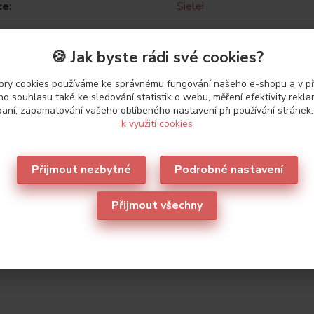
ce
Sielei
🍪 Jak byste rádi své cookies?
ry cookies používáme ke správnému fungování našeho e-shopu a v p
o souhlasu také ke sledování statistik o webu, měření efektivity rekl
aní, zapamatování vašeho oblíbeného nastavení při používání stránek
zařazeno v kategoriích
k využití cookies
rsenky
Sielei
Bez 
nev
Přijmout nezbytné
Podrobné nastavení
Přijmout všechny