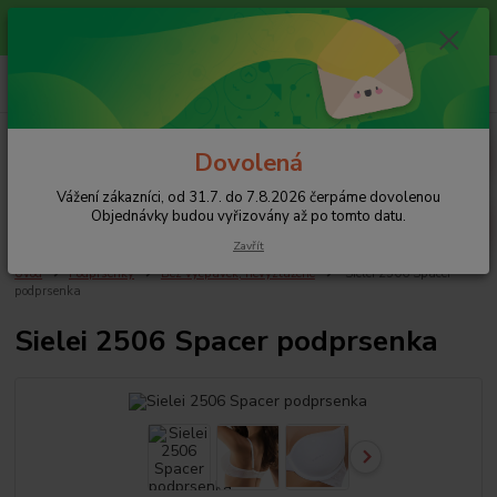
Vážení zákazníci, od 31.7. do 7.8.2026 čerpáme dovolenou
Objednávky budou vyřizovány až po tomto datu.
+420 608 754 282
pište email, pokud nezvedám tel.
CZK
Menu
Dovolená
Vážení zákazníci, od 31.7. do 7.8.2026 čerpáme dovolenou
Hledat
Objednávky budou vyřizovány až po tomto datu.
Zavřít
Úvod
Podprsenky
Bez vycpávek, nevyztužené
Sielei 2506 Spacer
podprsenka
Sielei 2506 Spacer podprsenka