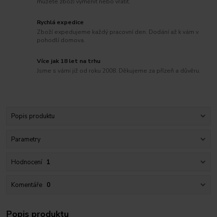
můžete zboží vyměnit nebo vrátit.
Rychlá expedice
Zboží expedujeme každý pracovní den. Dodání až k vám v
pohodlí domova.
Více jak 18 let na trhu
Jsme s vámi již od roku 2008. Děkujeme za přízeň a důvěru.
Popis produktu
Parametry
Hodnocení
1
Komentáře
0
Popis produktu