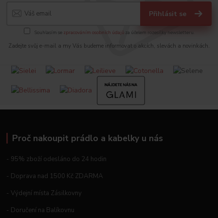
Přihlásit se
Souhlasím se
zpracováním osobních údajů
za účelem rozesílky newsletteru.
Zadejte svůj e-mail a my Vás budeme informovat o akcích, slevách a novinkách.
Proč nakoupit prádlo a kabelky u nás
- 95% zboží odesláno do 24 hodin
- Doprava nad 1500 Kč ZDARMA
- Výdejní místa Zásilkovny
- Doručení na Balíkovnu