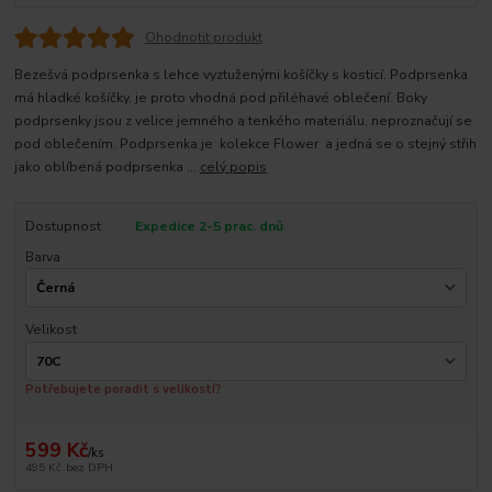
Ohodnotit produkt
Bezešvá podprsenka s lehce vyztuženými košíčky s kosticí. Podprsenka
má hladké košíčky, je proto vhodná pod přiléhavé oblečení. Boky
podprsenky jsou z velice jemného a tenkého materiálu, neproznačují se
pod oblečením. Podprsenka je kolekce Flower a jedná se o stejný střih
jako oblíbená podprsenka ...
celý popis
Dostupnost
Expedice 2-5 prac. dnů
Barva
Velikost
Potřebujete poradit s velikostí?
599 Kč
/
ks
495 Kč
bez DPH