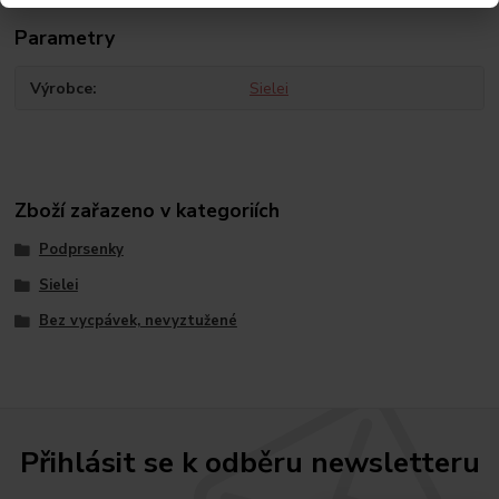
Parametry
Výrobce
Sielei
Zboží zařazeno v kategoriích
Podprsenky
Sielei
Bez vycpávek, nevyztužené
Přihlásit se k odběru newsletteru