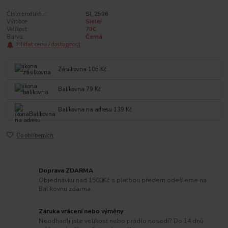
Číslo produktu:
SI_2506
Výrobce:
Sielei
Velikost:
70C
Barva:
Černá
Hlídat cenu / dostupnost
Zásilkovna 105 Kč
Balíkovna 79 Kč
Balíkovna na adresu 139 Kč
Do oblíbených
Doprava ZDARMA
Objednávku nad 1500Kč s platbou předem odešleme na
Balíkovnu zdarma.
Záruka vrácení nebo výměny
Neodhadli jste velikost nebo prádlo nesedí? Do 14 dnů