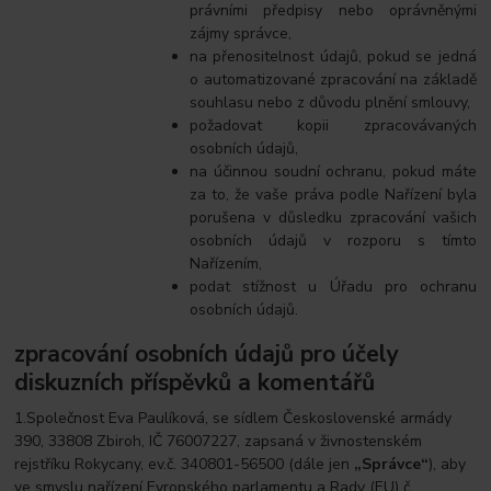
právními předpisy nebo oprávněnými
zájmy správce,
na přenositelnost údajů, pokud se jedná
o automatizované zpracování na základě
souhlasu nebo z důvodu plnění smlouvy,
požadovat kopii zpracovávaných
osobních údajů,
na účinnou soudní ochranu, pokud máte
za to, že vaše práva podle Nařízení byla
porušena v důsledku zpracování vašich
osobních údajů v rozporu s tímto
Nařízením,
podat stížnost u Úřadu pro ochranu
osobních údajů.
zpracování osobních údajů pro účely
diskuzních příspěvků a komentářů
1.Společnost Eva Paulíková, se sídlem Československé armády
390, 33808 Zbiroh, IČ 76007227, zapsaná v živnostenském
rejstříku Rokycany, ev.č. 340801-56500 (dále jen
„Správce“
), aby
ve smyslu nařízení Evropského parlamentu a Rady (EU) č.