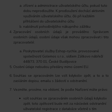
zřízení a administrace uživatelského účtu, pokud tuto
dobu neprodloužíte. K prodloužení dochází aktivním
využíváním uživatelského účtu, čili při každém
přihlášení do uživatelského účtu
nabídnutí pohodlnějšího nákupního zážitku
Zpracování osobních údajů je prováděno Správcem
osobních údajů, osobní údaje však mohou zpracovávat i tito
zpracovatelé:
Poskytovatel služby Eshop-rychle, provozované
společností Golemos s.r.o., sídlem Zátkovo nábřeží
448/73, 370 01, České Budějovice
Osobní údaje nebudou předány mimo území EU.
Souhlas se zpracováním lze vzít kdykoliv zpět, a to a to
zasláním dopisu, emailu s žádostí o odstranění.
Vezměte, prosíme, na vědomí, že podle Nařízení máte právo:
vzít souhlas se zpracováním osobních údajů kdykoliv
zpět, toto zpětvzetí bude mít za následek odstranění
uživatelské registrace z databáze včetně s tím