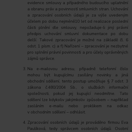
evidence smlouvy a případného budoucího uplatnění
a obranu práv a povinností smluvních stran. Uchování
a zpracování osobních údajů je za výše uvedeným
účelem po dobu nejméně10 let od realizace poslední
části plnění dle smlouvy, nepožaduje-li jiný právní
předpis uchování smluvní dokumentace po dobu
delší. Takové zpracování je možné na základě čl. 6
odst. 1 písm. c) a f) Nařízení – zpracování je nezbytné
pro splnění právní povinnosti a pro účely oprávněných
zájmů správce.
Na e-mailovou adresu, případně telefonní číslo
mohou být kupujícímu zasílány novinky a jiná
obchodní sdělení, tento postup umožňuje § 7 odst. 3
zákona č.480/2004 Sb., o službách informační
společnosti, pokud jej kupující neodmítne. Tato
sdělení lze kdykoliv jakýmkoliv způsobem – například
zasláním e-mailu nebo proklikem na odkaz
v obchodním sdělení – odhlásit.
Zpracování osobních údajů je prováděno firmou Eva
Paulíková, tedy správcem osobních údajů. Osobní