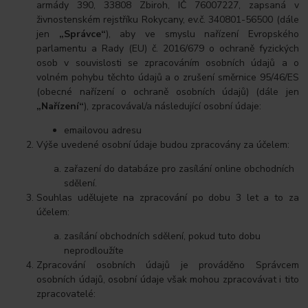
armády 390, 33808 Zbiroh, IČ 76007227, zapsaná v
živnostenském rejstříku Rokycany, ev.č. 340801-56500 (dále
jen
„Správce“
), aby ve smyslu nařízení Evropského
parlamentu a Rady (EU) č. 2016/679 o ochraně fyzických
osob v souvislosti se zpracováním osobních údajů a o
volném pohybu těchto údajů a o zrušení směrnice 95/46/ES
(obecné nařízení o ochraně osobních údajů) (dále jen
„Nařízení“
), zpracovával/a následující osobní údaje:
emailovou adresu
Výše uvedené osobní údaje budou zpracovány za účelem:
zařazení do databáze pro zasílání online obchodních
sdělení.
Souhlas udělujete na zpracování po dobu 3 let a to za
účelem:
zasílání obchodních sdělení, pokud tuto dobu
neprodloužíte
Zpracování osobních údajů je prováděno Správcem
osobních údajů, osobní údaje však mohou zpracovávat i tito
zpracovatelé: