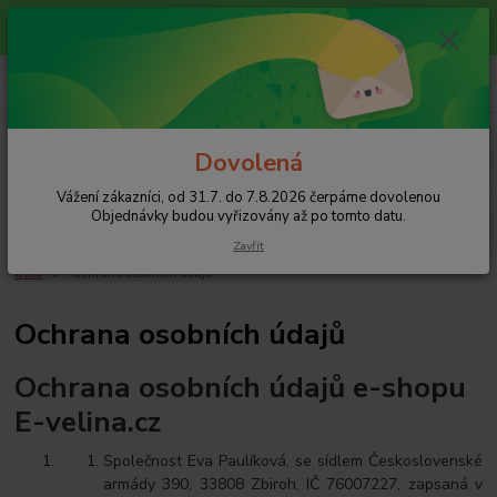
Vážení zákazníci, od 31.7. do 7.8.2026 čerpáme dovolenou
Objednávky budou vyřizovány až po tomto datu.
0
ks
+420 608 754 282
za
0 Kč
pište email, pokud nezvedám tel.
CZK
Menu
Dovolená
Vážení zákazníci, od 31.7. do 7.8.2026 čerpáme dovolenou
Hledat
Objednávky budou vyřizovány až po tomto datu.
Zavřít
Úvod
Ochrana osobních údajů
Ochrana osobních údajů
Ochrana osobních údajů e-shopu
E-velina.cz
Společnost Eva Paulíková, se sídlem Československé
armády 390, 33808 Zbiroh, IČ 76007227, zapsaná v