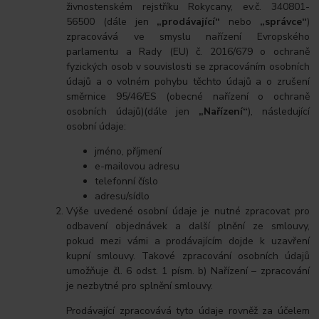
živnostenském rejstříku Rokycany, ev.č. 340801-
56500 (dále jen
„prodávající“
nebo
„správce“
)
zpracovává ve smyslu nařízení Evropského
parlamentu a Rady (EU) č. 2016/679 o ochraně
fyzických osob v souvislosti se zpracováním osobních
údajů a o volném pohybu těchto údajů a o zrušení
směrnice 95/46/ES (obecné nařízení o ochraně
osobních údajů)(dále jen
„Nařízení“
), následující
osobní údaje:
jméno, příjmení
e-mailovou adresu
telefonní číslo
adresu/sídlo
Výše uvedené osobní údaje je nutné zpracovat pro
odbavení objednávek a další plnění ze smlouvy,
pokud mezi vámi a prodávajícím dojde k uzavření
kupní smlouvy. Takové zpracování osobních údajů
umožňuje čl. 6 odst. 1 písm. b) Nařízení – zpracování
je nezbytné pro splnění smlouvy.
Prodávající zpracovává tyto údaje rovněž za účelem