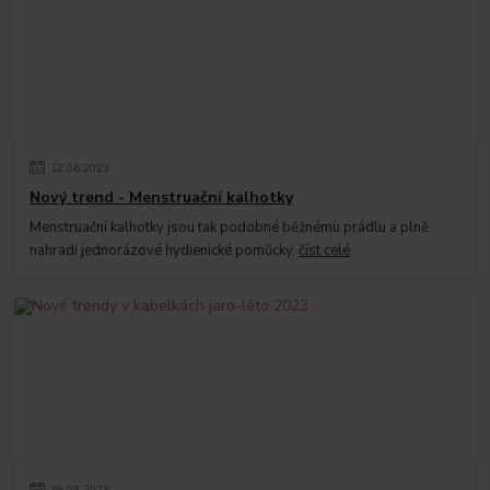
12
.
06
.
2023
Nový trend - Menstruační kalhotky
Menstruační kalhotky jsou tak podobné běžnému prádlu a plně
nahradí jednorázové hydienické pomůcky.
číst celé
29
.
03
.
2023