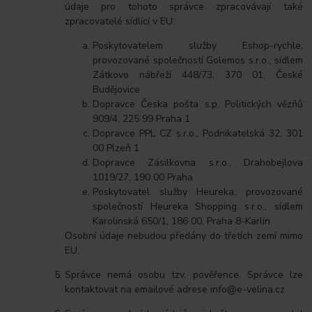
údaje pro tohoto správce zpracovávají také
zpracovatelé sídlící v EU:
Poskytovatelem služby Eshop-rychle,
provozované společností Golemos s.r.o., sídlem
Zátkovo nábřeží 448/73, 370 01, České
Budějovice
Dopravce Česka pošta s.p, Politických vězňů
909/4, 225 99 Praha 1
Dopravce PPL CZ s.r.o., Podnikatelská 32, 301
00 Plzeň 1
Dopravce Zásilkovna s.r.o., Drahobejlova
1019/27, 190 00 Praha
Poskytovatel služby Heureka, provozované
společností Heureka Shopping s.r.o., sídlem
Karolinská 650/1, 186 00, Praha 8-Karlín
Osobní údaje nebudou předány do třetích zemí mimo
EU.
Správce nemá osobu tzv. pověřence. Správce lze
kontaktovat na emailové adrese info@e-velina.cz