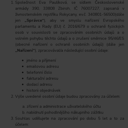
Společnost Eva Paulíková, se sídlem Československé
armády 390, 33808 Zbiroh, IČ 76007227, zapsaná v
živnostenském rejstříku Rokycany, ev.č. 340801-56500(dále
jen
„Správce“
), aby ve smyslu nařízení Evropského
parlamentu a Rady (EU) č. 2016/679 o ochraně fyzických
osob v souvislosti se zpracováním osobních údajů a o
volném pohybu těchto údajů a o zrušení směrnice 95/46/ES
(obecné nařízení o ochraně osobních údajů) (dále jen
„Nařízení“
), zpracovával/a následující osobní údaje:
jméno a příjmení
emailovou adresu
telefonní číslo
fakturační adresu
dodací adresu
historii objednávek
Výše uvedené osobní údaje budou zpracovány za účelem:
zřízení a administrace uživatelského účtu
nabídnutí pohodlnějšího nákupního zážitku
Souhlas udělujete na zpracování po dobu 5 let a to za
účelem: