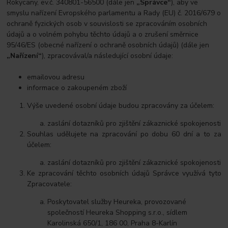
Rokycany, ev.č. 340801-56500 (dále jen
„Správce“
), aby ve
smyslu nařízení Evropského parlamentu a Rady (EU) č. 2016/679 o
ochraně fyzických osob v souvislosti se zpracováním osobních
údajů a o volném pohybu těchto údajů a o zrušení směrnice
95/46/ES (obecné nařízení o ochraně osobních údajů) (dále jen
„Nařízení“
), zpracovával/a následující osobní údaje:
emailovou adresu
informace o zakoupeném zboží
Výše uvedené osobní údaje budou zpracovány za účelem:
zaslání dotazníků pro zjištění zákaznické spokojenosti
Souhlas udělujete na zpracování po dobu 60 dní a to za
účelem:
zaslání dotazníků pro zjištění zákaznické spokojenosti
Ke zpracování těchto osobních údajů Správce využívá tyto
Zpracovatele:
Poskytovatel služby Heureka, provozované
společností Heureka Shopping s.r.o., sídlem
Karolinská 650/1, 186 00, Praha 8-Karlín