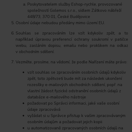
Poskytovatelem služby Eshop-rychle, provozované
společností Golemos s.r.o., sídlem Zátkovo nábřeží
448/73, 370 01, České Budějovice
Osobní údaje nebudou předány mimo území EU.
Souhlas se zpracováním lze vzít kdykoliv zpět, a to
například úpravou preferencí ochrany soukromí v patičce
webu, zasláním dopisu, emailu nebo proklikem na odkaz
v obchodním sdělení.
Vezměte, prosíme, na vědomí, že podle Nařízení máte právo:
vzít souhlas se zpracováním osobních údajů kdykoliv
zpět, toto zpětvzetí bude mít za následek ukončení
rozesílky e-mailových obchodních sdělení, popř. na
vlastní žádost fyzické odstranění osobních údajů z
databáze e-mailového nástroje
požadovat po Správci informaci, jaké vaše osobní
údaje zpracovává
vyžádat si u Správce přístup k vašim zpracovávaným
osobním údajům a požadovat jejich kopii
u automatizovaně zpracovaných osobních údajů na