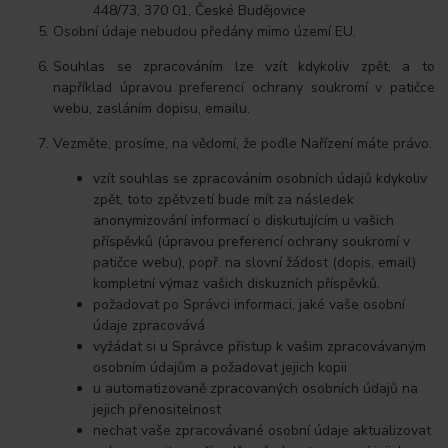
448/73, 370 01, České Budějovice
Osobní údaje nebudou předány mimo území EU.
Souhlas se zpracováním lze vzít kdykoliv zpět, a to
například úpravou preferencí ochrany soukromí v patičce
webu, zasláním dopisu, emailu.
Vezměte, prosíme, na vědomí, že podle Nařízení máte právo:
vzít souhlas se zpracováním osobních údajů kdykoliv
zpět, toto zpětvzetí bude mít za následek
anonymizování informací o diskutujícím u vašich
příspěvků (úpravou preferencí ochrany soukromí v
patičce webu), popř. na slovní žádost (dopis, email)
kompletní výmaz vašich diskuzních příspěvků.
požadovat po Správci informaci, jaké vaše osobní
údaje zpracovává
vyžádat si u Správce přístup k vašim zpracovávaným
osobním údajům a požadovat jejich kopii
u automatizovaně zpracovaných osobních údajů na
jejich přenositelnost
nechat vaše zpracovávané osobní údaje aktualizovat