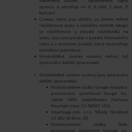
zákonného důvodu - oprávněného zájmu
správce, a umožňuje ho čl. 6 odst. 1 písm. f)
Nařízení.
Cookies, které jsou sbírány za účelem měření
návštěvnosti webu a vytváření statistik týkající
se návštěvnosti a chování návštěvníků na
webu, jsou posuzovány v podobě hromadného
celku a v anonymní podobě, která neumožňuje
identifikaci jednotlivce.
Shromážděné cookies soubory mohou být
zpracovány dalšími zpracovateli:
Shromážděné cookies soubory jsou zpracovány
dalšími zpracovateli:
Poskytovatelem služby Google Analytics,
provozované společností Google Inc.,
sídlem 1600 Amphitheatre Parkway,
Mountain View, CA 94043, USA
Smartsupp.com, s.r.o., Milady Horákové
13, 602 00 Brno, ČR
Poskytovatelem služby Sklik,
provozované společností Seznam a.s.,