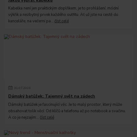
Jakou vybrat kabelku
Kabelka není jen praktickým doplňkem, je to prohlášení, módní
výkřik a nezbytný prvek každého outfitu. Ať už jste na cestě do
kanceláře, na večerní pa...
číst celé
31
.
07
.
2023
Dámský batůžek: Tajemný svět na zádech
Dámský batůžek je fascinující věc. Je to malý prostor, který může
obsahovat tolik věcí. Od klíčů a telefonu až po notebook a svačinu.
A co je nejzajím...
číst celé