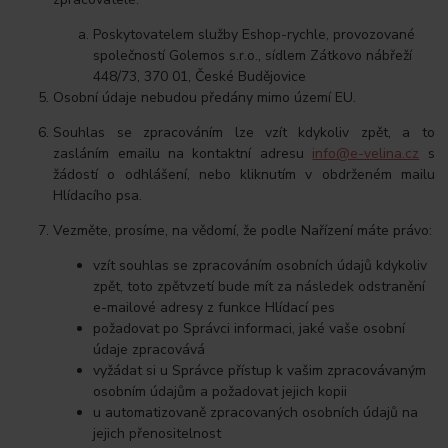
Poskytovatelem služby Eshop-rychle, provozované
společností Golemos s.r.o., sídlem Zátkovo nábřeží
448/73, 370 01, České Budějovice
Osobní údaje nebudou předány mimo území EU.
Souhlas se zpracováním lze vzít kdykoliv zpět, a to
zasláním emailu na kontaktní adresu
info@e-velina.cz
s
žádostí o odhlášení, nebo kliknutím v obdrženém mailu
Hlídacího psa.
Vezměte, prosíme, na vědomí, že podle Nařízení máte právo:
vzít souhlas se zpracováním osobních údajů kdykoliv
zpět, toto zpětvzetí bude mít za následek odstranění
e-mailové adresy z funkce Hlídací pes
požadovat po Správci informaci, jaké vaše osobní
údaje zpracovává
vyžádat si u Správce přístup k vašim zpracovávaným
osobním údajům a požadovat jejich kopii
u automatizovaně zpracovaných osobních údajů na
jejich přenositelnost