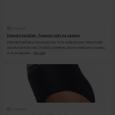
31
.
07
.
2023
Dámský batůžek: Tajemný svět na zádech
Dámský batůžek je fascinující věc. Je to malý prostor, který může
obsahovat tolik věcí. Od klíčů a telefonu až po notebook a svačinu.
A co je nejzajím...
číst celé
12
.
06
.
2023