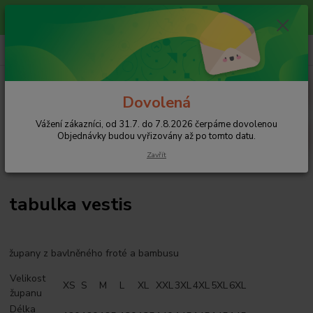
Vážení zákazníci, od 31.7. do 7.8.2026 čerpáme dovolenou
Objednávky budou vyřizovány až po tomto datu.
+420 608 754 282
CZK
pište email, pokud nezvedám tel.
Menu
Dovolená
Vážení zákazníci, od 31.7. do 7.8.2026 čerpáme dovolenou
Hledat
Objednávky budou vyřizovány až po tomto datu.
Zavřít
Úvod
tabulka vestis
tabulka vestis
župany z bavlněného froté a bambusu
Velikost
XS
S
M
L
XL
XXL
3XL
4XL
5XL
6XL
županu
Délka