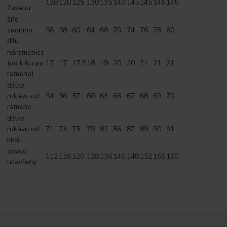
120
120
125
130
135
140
145
145
145
145
županu
šíře
zadního
56
58
60
64
68
70
74
76
78
80
dílu
náramenice
(od krku po
17
17
17,5
18
19
20
20
21
21
21
rameno)
délka
rukávu od
54
56
57
60
63
66
67
68
69
70
ramene
délka
rukávu od
71
73
75
79
82
86
87
89
90
91
krku
obvod
112
116
120
128
136
140
148
152
156
160
uzavřený