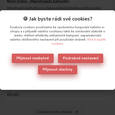
Nový trend - Menstruační kalhotky
Menstruační kalhotky jsou tak podobné běžnému prádlu a plně
nahradí jednorázové hydienické pomůcky.
číst celé
🍪 Jak byste rádi své cookies?
Soubory cookies používáme ke správnému fungování našeho e-
shopu a v případě vašeho souhlasu také ke sledování statistik o
webu, měření efektivity reklamních kampaní, zapamatování
vašeho oblíbeného nastavení při používání stránek.
Více k využití
cookies
Přijmout nezbytné
Podrobné nastavení
Přijmout všechny
29
.
03
.
2023
Nové trendy v kabelkách jaro-léto 2023
Jarní období je ideální pro výrazné barvy a kabelky nejsou
výjimkou. Zkuste zvolit kabelku, která bude ladit s vaším oblečením.
číst celé
Zobrazit všechny články