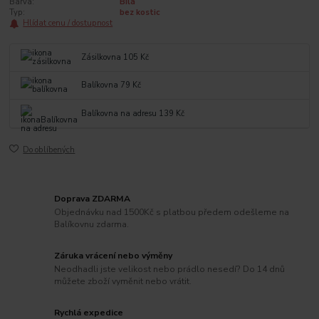
Barva:
Bílá
Typ:
bez kostic
Hlídat cenu / dostupnost
Zásilkovna 105 Kč
Balíkovna 79 Kč
Balíkovna na adresu 139 Kč
Do oblíbených
Doprava ZDARMA
Objednávku nad 1500Kč s platbou předem odešleme na
Balíkovnu zdarma.
Záruka vrácení nebo výměny
Neodhadli jste velikost nebo prádlo nesedí? Do 14 dnů
můžete zboží vyměnit nebo vrátit.
Rychlá expedice