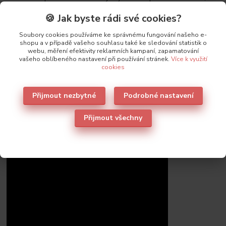
košíčky jsou lisované a vycpávky jsou odstupňované pro dokonalý
🍪 Jak byste rádi své cookies?
push-up efekt i bez použití kostice. Podprsenka je měkká, velice
pohodlná, zvětší poprsí až o 1 velikost. Dejte přednost svobodě
Soubory cookies používáme ke správnému fungování našeho e-
pohybu a pohodlí. Budete mít pocit, že nenosíte podprsenku,
shopu a v případě vašeho souhlasu také ke sledování statistik o
přesto máte krásný dekolt.
webu, měření efektivity reklamních kampaní, zapamatování
vašeho oblíbeného nastavení při používání stránek.
Více k využití
cookies
Složení: 88% polyamid, 12% elastan
Přijmout nezbytné
Podrobné nastavení
Přijmout všechny