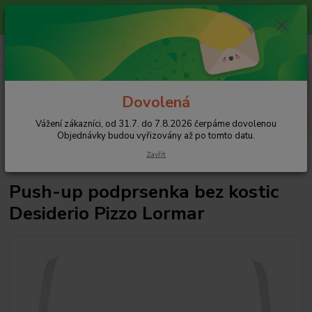
Vážení zákazníci, od 31.7. do 7.8.2026 čerpáme dovolenou
Objednávky budou vyřizovány až po tomto datu.
+420 608 754 282
CZK
pište email, pokud nezvedám tel.
Menu
Dovolená
Hledat
Vážení zákazníci, od 31.7. do 7.8.2026 čerpáme dovolenou
Objednávky budou vyřizovány až po tomto datu.
Úvod
Podprsenky
Podprsenky bez kostic
Push-up podprsenka bez
Zavřít
kostic Desiderio Pizzo Lormar
Push-up podprsenka bez kostic
Desiderio Pizzo Lormar