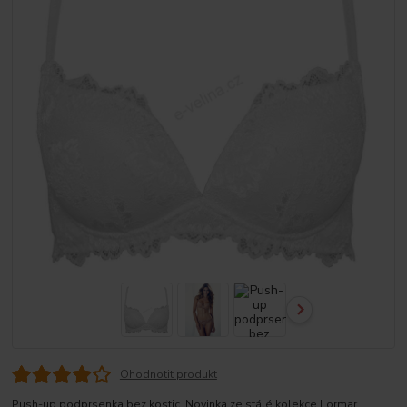
Ohodnotit produkt
Push-up podprsenka bez kostic. Novinka ze stálé kolekce Lormar.