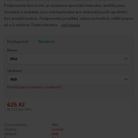
Podprsenka bez kostic je vyrobena specilání metodou, košíčky jsou
lisované a vycpávky jsou odstupňované pro dokonalý push-up efekt i
bez použití kostice. Podprsenka je měkká, velice pohodlná, zvětší poprsí
až o 1 velikost. Dejte přednos...
celý popis
Dostupnost
Skladem
Barva
Velikost
Potřebujete poradit s velikostí?
625 Kč
517 Kč
bez DPH
Číslo produktu:
931
Výrobce:
Lormar
Velikost:
85B