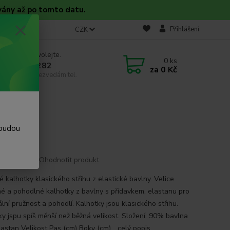
vány až po tomto datu.
takt
Blog
Přihlášení
CZK
 si rady? Zavolejte.
0
ks
 608 754 282
za
0 Kč
email, pokud nezvedám tel.
 budou
Ohodnotit produkt
 kalhotky klasického střihu z elastické bavlny. Velice
né a pohodlné kalhotky z bavlny s přídavkem, elastanu pro
lní pružnost a pohodlí. Kalhotky jsou klasického střihu.
ky jspu spíš měnší než běžná velikost. Složení: 90% bavlna
astan Velikost Pas (cm) Boky (cm)...
celý popis