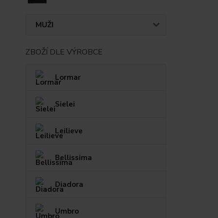
MUŽI
ZBOŽÍ DLE VÝROBCE
Lormar
Sielei
Leilieve
Bellissima
Diadora
Umbro