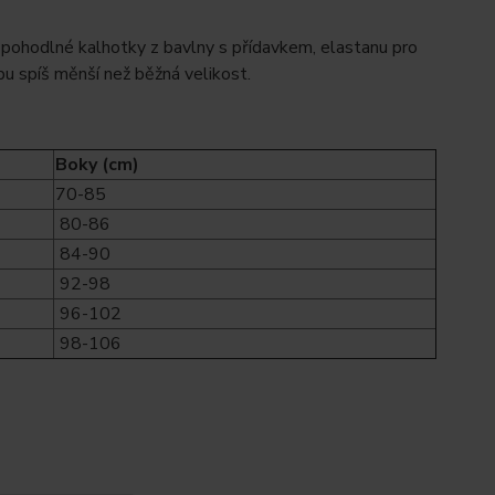
a pohodlné kalhotky z bavlny s přídavkem, elastanu pro
pu spíš měnší než běžná velikost.
Boky (cm)
70-85
80-86
84-90
92-98
96-102
98-106