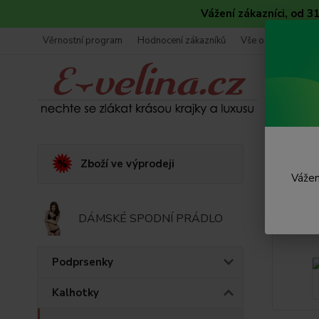
Vážení zákazníci, od 
Věrnostní program
Hodnocení zákazníků
Vše o nákupu
Úvod
K
Zboží ve výprodeji
Vážen
Dáms
DÁMSKÉ SPODNÍ PRÁDLO
Podprsenky
Kalhotky