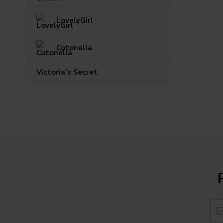
LovelyGirl
Cotonella
Victoria's Secret