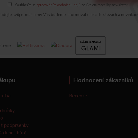
Souhlasím se
zpracováním osobních údajů
za účelem rozesílky newsletteru.
adejte svůj e-mail a my Vás budeme informovat o akcích, slevách a novinkác
ákupu
Hodnocení zákazníků
latba
Recenze
odmínky
lo
st podprsenky
4 denní lhůtě