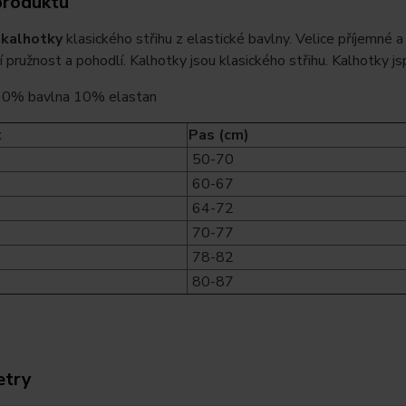
produktu
kalhotky
klasického střihu z elastické bavlny. Velice příjemné 
 pružnost a pohodlí. Kalhotky jsou klasického střihu. Kalhotky js
 90% bavlna 10% elastan
t
Pas (cm)
50-70
60-67
64-72
70-77
78-82
80-87
etry