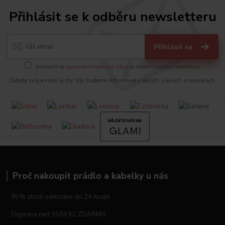
Přihlásit se k odběru newsletteru
Přihlásit se
Souhlasím se
zpracováním osobních údajů
za účelem rozesílky newsletteru.
Zadejte svůj e-mail a my Vás budeme informovat o akcích, slevách a novinkách.
Proč nakoupit prádlo a kabelky u nás
- 95% zboží odesláno do 24 hodin
- Doprava nad 1500 Kč ZDARMA