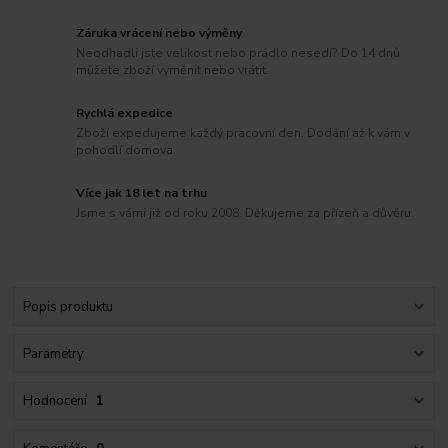
Záruka vrácení nebo výměny
Neodhadli jste velikost nebo prádlo nesedí? Do 14 dnů
můžete zboží vyměnit nebo vrátit.
Rychlá expedice
Zboží expedujeme každý pracovní den. Dodání až k vám v
pohodlí domova.
Více jak 18 let na trhu
Jsme s vámi již od roku 2008. Děkujeme za přízeň a důvěru.
Popis produktu
Parametry
Hodnocení
1