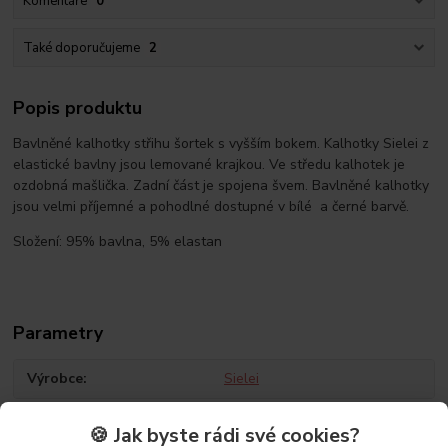
Komentáře
0
Také doporučujeme
2
Popis produktu
Bavlněné kalhotky střihu šortek s vyšším bokem. Kalhotky Sielei z
elastické bavlny jsou lemované krajkou. Ve středu kalhotek je
ozdobná mašlička. Zadní část je spojena švem. Bavlněné kalhotky
jsou velmi příjemné a pohodlné dostupné v bílé a černé barvě.
Složení: 95% bavlna, 5% elastan
Parametry
Výrobce
Sielei
🍪 Jak byste rádi své cookies?