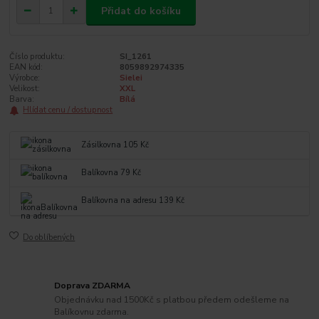
Přidat do košíku
Číslo produktu:
SI_1261
EAN kód:
8059892974335
Výrobce:
Sielei
Velikost:
XXL
Barva:
Bílá
Hlídat cenu / dostupnost
Zásilkovna 105 Kč
Balíkovna 79 Kč
Balíkovna na adresu 139 Kč
Do oblíbených
Doprava ZDARMA
Objednávku nad 1500Kč s platbou předem odešleme na
Balíkovnu zdarma.