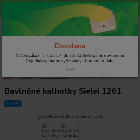
Vážení zákazníci, od 31.7. do 7.8.2026 čerpáme dovolenou
Objednávky budou vyřizovány až po tomto datu.
0
ks
+420 608 754 282
za
0 Kč
pište email, pokud nezvedám tel.
CZK
Menu
Dovolená
Vážení zákazníci, od 31.7. do 7.8.2026 čerpáme dovolenou
Hledat
Objednávky budou vyřizovány až po tomto datu.
Zavřít
Úvod
Kalhotky
Klasické kalhotky
Bavlněné kalhotky Sielei 1261
Bavlněné kalhotky Sielei 1261
Novinka