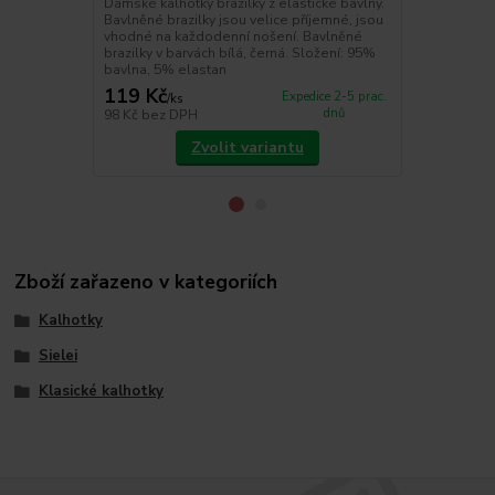
Dámské kalhotky brazilky z elastické bavlny.
kalhotky jso
Bavlněné brazilky jsou velice příjemné, jsou
na každodenn
vhodné na každodenní nošení. Bavlněné
kalhotky. Sl
brazilky v barvách bílá, černá. Složení: 95%
bavlna, 5% elastan
119 Kč
119 Kč
Expedice 2-5 prac.
/
ks
/
ks
dnů
98 Kč
bez DPH
98 Kč
bez D
Zvolit variantu
Zboží zařazeno v kategoriích
Kalhotky
Sielei
Klasické kalhotky