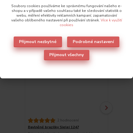
Soubory cookies používáme ke správnému fungování našeho e-
shopu a v případě vašeho souhlasu také ke sledování statistik o
webu, měření efektivity reklamních kampaní, zapamatování
Také doporučujeme
2
vašeho oblíbeného nastavení při používání stránek.
Více k využití
cookies
Novinka
Přijmout nezbytné
Podrobné nastavení
Přijmout všechny
Bavlněné kal
2 hodnocení
Dámské kalho
Bavlněné brazilky Sielei 1247
šortkového s