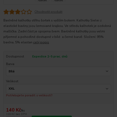
Ohodnotit produkt
Bavlněné kalhotky střihu šortek s vyšším bokem. Kalhotky Sielei z
elastické bavlny jsou lemované krajkou. Ve středu kalhotek je ozdobná
mašlička. Zadní část je spojena švem. Bavlněné kalhotky jsou velmi
příjemné a pohodlné dostupné v bílé a černé barvě. Složení: 95%
bavlna, 5% elastan
celý popis
Dostupnost
Expedice 2-5 prac. dnů
Barva
Velikost
Potřebujete poradit s velikostí?
140 Kč
/
ks
116 Kč
bez DPH