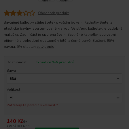
Ohodnotit produkt
Bavlněné kalhotky střihu šortek s vyšším bokem. Kalhotky Sielei z
elastické bavlny jsou lemované krajkou. Ve středu kalhotek je ozdobná
mašlička. Zadní část je spojena švem. Bavlněné kalhotky jsou velmi
příjemné a pohodlné dostupné v bílé a černé barvě. Složení: 95%
bavlna, 5% elastan
celý popis
Dostupnost
Expedice 2-5 prac. dnů
Barva
Velikost
Potřebujete poradit s velikostí?
140 Kč
/
ks
116 Kč
bez DPH