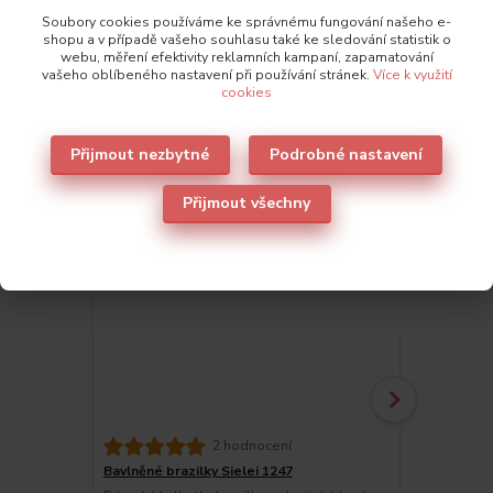
Soubory cookies používáme ke správnému fungování našeho e-
shopu a v případě vašeho souhlasu také ke sledování statistik o
webu, měření efektivity reklamních kampaní, zapamatování
Také doporučujeme
2
vašeho oblíbeného nastavení při používání stránek.
Více k využití
cookies
Novinka
Přijmout nezbytné
Podrobné nastavení
Přijmout všechny
Bavlněné kal
2 hodnocení
Dámské kalho
Bavlněné brazilky Sielei 1247
šortkového s