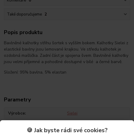
Komentáře
0
Také doporučujeme
2
Popis produktu
Bavlněné kalhotky střihu šortek s vyšším bokem. Kalhotky Sielei z
elastické bavlny jsou lemované krajkou. Ve středu kalhotek je
ozdobná mašlička. Zadní část je spojena švem. Bavlněné kalhotky
jsou velmi příjemné a pohodlné dostupné v bílé a černé barvě.
Složení: 95% bavlna, 5% elastan
Parametry
Výrobce
Sielei
🍪 Jak byste rádi své cookies?