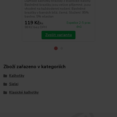
Dámské kalhotky brazilky z elastické bavlny.
kalhotky jso
Bavlněné brazilky jsou velice příjemné, jsou
na každodenn
vhodné na každodenní nošení. Bavlněné
kalhotky. Sl
brazilky v barvách bílá, černá. Složení: 95%
bavlna, 5% elastan
119 Kč
119 Kč
Expedice 2-5 prac.
/
ks
/
ks
dnů
98 Kč
bez DPH
98 Kč
bez D
Zvolit variantu
Zboží zařazeno v kategoriích
Kalhotky
Sielei
Klasické kalhotky