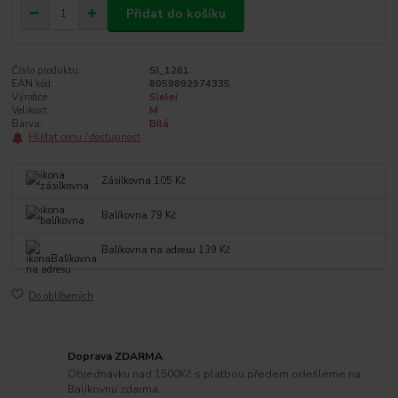
Přidat do košíku
Číslo produktu:
SI_1261
EAN kód:
8059892974335
Výrobce:
Sielei
Velikost:
M
Barva:
Bílá
Hlídat cenu / dostupnost
Zásilkovna 105 Kč
Balíkovna 79 Kč
Balíkovna na adresu 139 Kč
Do oblíbených
Doprava ZDARMA
Objednávku nad 1500Kč s platbou předem odešleme na
Balíkovnu zdarma.