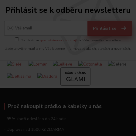
Přihlásit se k odběru newsletteru
Přihlásit se
Souhlasím se
zpracováním osobních údajů
za účelem rozesílky newsletteru.
Zadejte svůj e-mail a my Vás budeme informovat o akcích, slevách a novinkách.
Proč nakoupit prádlo a kabelky u nás
- 95% zboží odesláno do 24 hodin
- Doprava nad 1500 Kč ZDARMA