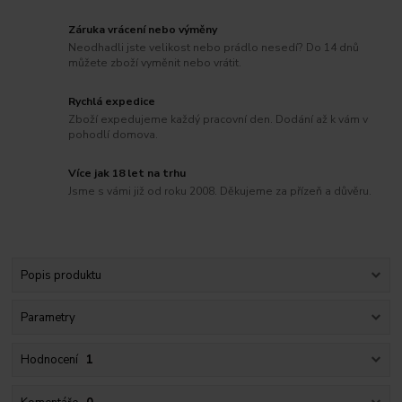
Záruka vrácení nebo výměny
Neodhadli jste velikost nebo prádlo nesedí? Do 14 dnů
můžete zboží vyměnit nebo vrátit.
Rychlá expedice
Zboží expedujeme každý pracovní den. Dodání až k vám v
pohodlí domova.
Více jak 18 let na trhu
Jsme s vámi již od roku 2008. Děkujeme za přízeň a důvěru.
Popis produktu
Parametry
Hodnocení
1