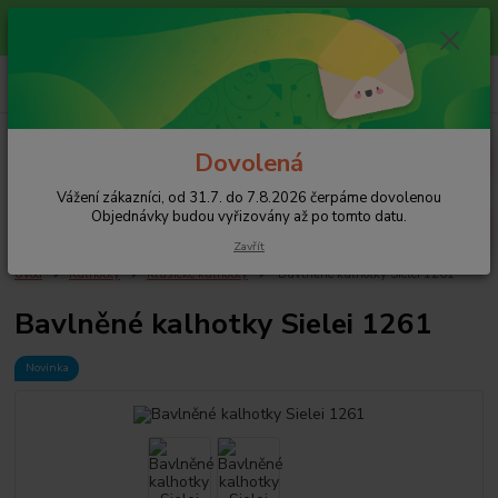
Vážení zákazníci, od 31.7. do 7.8.2026 čerpáme dovolenou
Objednávky budou vyřizovány až po tomto datu.
0
ks
+420 608 754 282
za
0 Kč
pište email, pokud nezvedám tel.
CZK
Menu
Dovolená
Vážení zákazníci, od 31.7. do 7.8.2026 čerpáme dovolenou
Hledat
Objednávky budou vyřizovány až po tomto datu.
Zavřít
Úvod
Kalhotky
Klasické kalhotky
Bavlněné kalhotky Sielei 1261
Bavlněné kalhotky Sielei 1261
Novinka