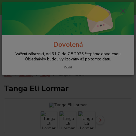
Vážení zákazníci, od 31.7. do 7.8.2026 čerpáme dovolenou
Objednávky budou vyřizovány až po tomto datu.
0
ks
+420 608 754 282
za
0 Kč
pište email, pokud nezvedám tel.
CZK
Menu
Dovolená
Vážení zákazníci, od 31.7. do 7.8.2026 čerpáme dovolenou
Hledat
Objednávky budou vyřizovány až po tomto datu.
Zavřít
Úvod
Kalhotky
Tanga
Tanga Eli Lormar
Tanga Eli Lormar