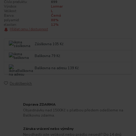
Číslo produktu:
699
Výrobce:
Lormar
Velikost:
L
Barva:
Černá
polyamid:
88%
elastan:
12%
Hlídat cenu / dostupnost
Zásilkovna 105 Kč
Balíkovna 79 Kč
Balíkovna na adresu 139 Kč
Do oblíbených
Doprava ZDARMA
Objednávku nad 1500Kč s platbou předem odešleme na
Balíkovnu zdarma.
Záruka vrácení nebo výměny
Neodhadli jste velikost nebo prádlo nesedí? Do 14 dnů