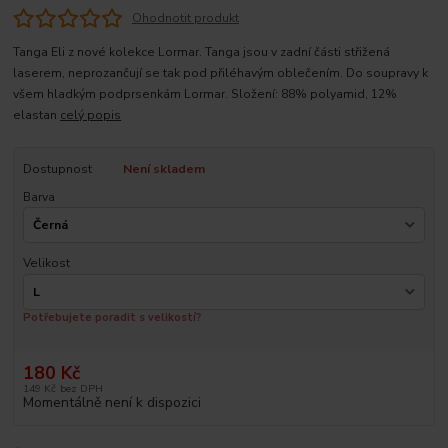
Ohodnotit produkt
Tanga Eli z nové kolekce Lormar. Tanga jsou v zadní části střižená
laserem, neprozančují se tak pod přiléhavým oblečením. Do soupravy k
všem hladkým podprsenkám Lormar. Složení: 88% polyamid, 12%
elastan
celý popis
Dostupnost
Není skladem
Barva
Velikost
Potřebujete poradit s velikostí?
180 Kč
149 Kč
bez DPH
Momentálně není k dispozici