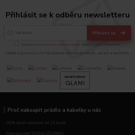
Přihlásit se k odběru newsletteru
Přihlásit se
Souhlasím se
zpracováním osobních údajů
za účelem rozesílky newsletteru.
Zadejte svůj e-mail a my Vás budeme informovat o akcích, slevách a novinkách.
Proč nakoupit prádlo a kabelky u nás
- 95% zboží odesláno do 24 hodin
- Doprava nad 1500 Kč ZDARMA