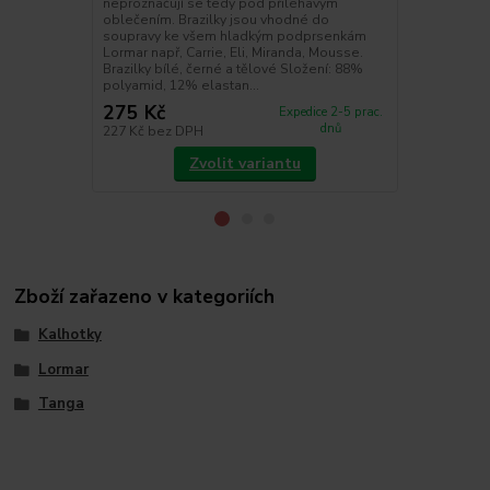
neproznačují se tedy pod přiléhavým
výplní, která
oblečením. Brazilky jsou vhodné do
vytváří doko
soupravy ke všem hladkým podprsenkám
dekolt. Podp
Lormar např, Carrie, Eli, Miranda, Mousse.
proto je ide
Brazilky bílé, černé a tělové Složení: 88%
soupravy jso
polyamid, 12% elastan...
Carrie, kalhot
275 Kč
585 Kč
Expedice 2-5 prac.
dnů
227 Kč
bez DPH
483 Kč
bez 
Zvolit variantu
Zboží zařazeno v kategoriích
Kalhotky
Lormar
Tanga