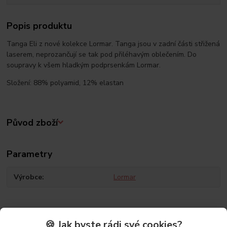
Popis produktu
Tanga Eli z nové kolekce Lormar. Tanga jsou v zadní části střižená
laserem, neprozančují se tak pod přiléhavým oblečením. Do
soupravy k všem hladkým podprsenkám Lormar.
Složení: 88% polyamid, 12% elastan
Původ zboží
Parametry
Výrobce
Lormar
🍪 Jak byste rádi své cookies?