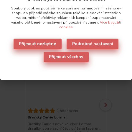
Také doporučujeme
3
Soubory cookies používáme ke správnému fungování našeho e-
shopu a v případě vašeho souhlasu také ke sledování statistik o
webu, měření efektivity reklamních kampaní, zapamatování
vašeho oblíbeného nastavení při používání stránek.
Více k využití
cookies
Přijmout nezbytné
Podrobné nastavení
Přijmout všechny
1 hodnocení
Brazilky Carrie Lormar
Gelová podp
Brazilky Carrie z nové kolekce Lormar.
Gelová podpr
Brazilky jsou v zadní části střižené laserem,
kolekce Lor