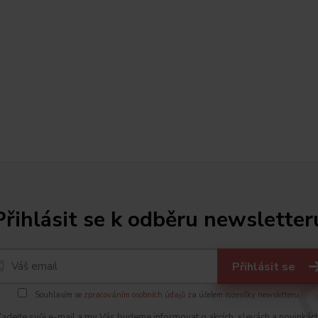
Přihlásit se k odběru newsletter
Přihlásit se
Souhlasím se
zpracováním osobních údajů
za účelem rozesílky newsletteru.
adejte svůj e-mail a my Vás budeme informovat o akcích, slevách a novinkác