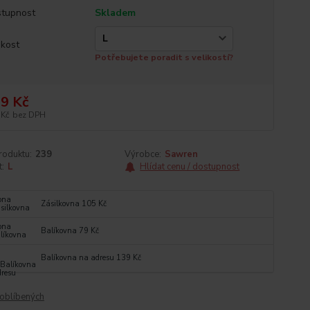
tupnost
Skladem
ikost
Potřebujete poradit s velikostí?
9 Kč
 Kč
bez DPH
roduktu:
239
Výrobce:
Sawren
t:
L
Hlídat cenu / dostupnost
Zásilkovna 105 Kč
Balíkovna 79 Kč
Balíkovna na adresu 139 Kč
oblíbených