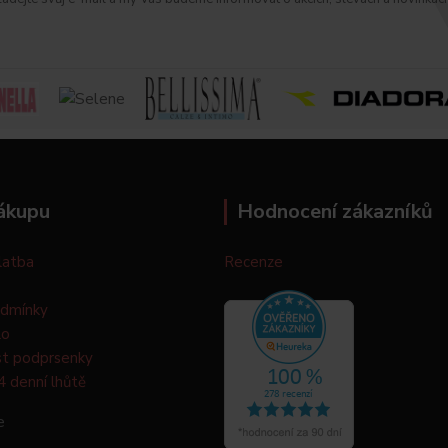
ákupu
Hodnocení zákazníků
latba
Recenze
odmínky
lo
st podprsenky
4 denní lhůtě
e