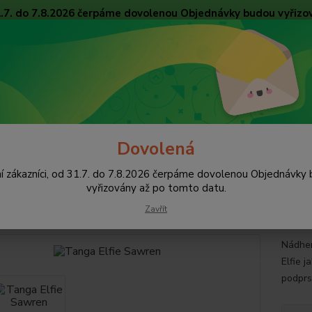
31.7. do 7.8.2026 čerpáme dovolenou Objednávky budou vyřizo
Obchodní podmínky
Tabulky velikostí
Ochrana osobních údajů
Kon
Nevíte
Hledat
+420
pište 
Dovolená
alhotky
Tanga
Tanga Elfie Sawren
í zákazníci, od 31.7. do 7.8.2026 čerpáme dovolenou Objednávky
a Elfie Sawren
vyřizovány až po tomto datu.
Zavřít
Nádher
Elfie j
podprs