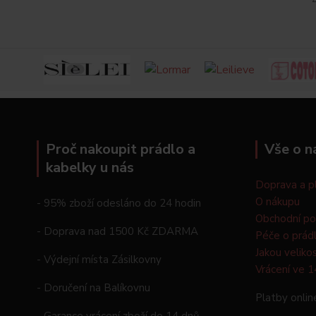
Proč nakoupit prádlo a
Vše o n
kabelky u nás
Doprava a p
O nákupu
- 95% zboží odesláno do 24 hodin
Obchodní p
- Doprava nad 1500 Kč ZDARMA
Péče o prád
Jakou veliko
- Výdejní místa Zásilkovny
Vrácení ve 1
- Doručení na Balíkovnu
Platby onlin
- Garance vrácení zboží do 14 dnů