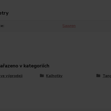
etry
ce
Sawren
zařazeno v kategoriích
 ve výprodeji
Kalhotky
Tan