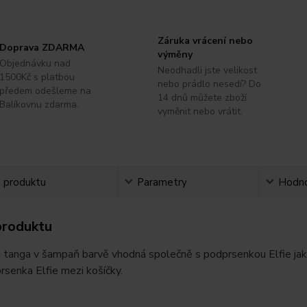
Záruka vrácení nebo
Doprava ZDARMA
výměny
Objednávku nad
Neodhadli jste velikost
1500Kč s platbou
nebo prádlo nesedí? Do
předem odešleme na
14 dnů můžete zboží
Balíkovnu zdarma.
vyměnit nebo vrátit.
s produktu
Parametry
Hodno
produktu
tanga v šampaň barvě vhodná společně s podprsenkou Elfie jako
rsenka Elfie mezi košíčky.