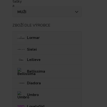
MUŽI
ZBOŽÍ DLE VÝROBCE
Lormar
Sielei
Leilieve
Bellissima
Diadora
Umbro
LovelyGirl