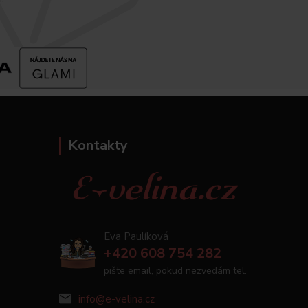
Kontakty
Eva Paulíková
+420 608 754 282
pište email, pokud nezvedám tel.
info@e-velina.cz