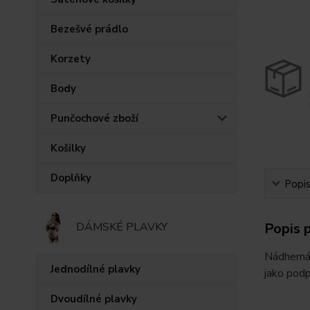
Bezešvé prádlo
Korzety
Body
Punčochové zboží
Košilky
Doplňky
Popi
DÁMSKÉ PLAVKY
Popis 
Nádherná 
Jednodílné plavky
jako podp
Dvoudílné plavky