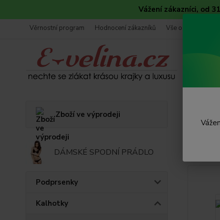
Vážení zákazníci, od 
Věrnostní program
Hodnocení zákazníků
Vše o nákupu
Úvod
K
Zboží ve výprodeji
Vážen
Tang
DÁMSKÉ SPODNÍ PRÁDLO
Akce
Podprsenky
Kalhotky