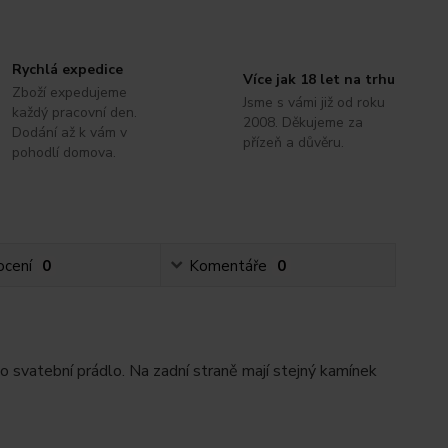
Rychlá expedice
Více jak 18 let na trhu
Zboží expedujeme
Jsme s vámi již od roku
každý pracovní den.
2008. Děkujeme za
Dodání až k vám v
přízeň a důvěru.
pohodlí domova.
cení
0
Komentáře
0
 svatební prádlo. Na zadní straně mají stejný kamínek