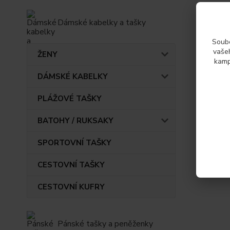
Dámské kabelky a tašky
Soubo
vašeh
ŽENY
kamp
DÁMSKÉ KABELKY
PLÁŽOVÉ TAŠKY
BATOHY / RUKSAKY
SPORTOVNÍ TAŠKY
CESTOVNÍ TAŠKY
CESTOVNÍ KUFRY
Pánské tašky a peněženky