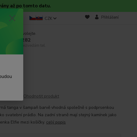
vány až po tomto datu.
takt
Blog
Přihlášení
CZK
 si rady? Zavolejte.
 608 754 282
email, pokud nezvedám tel.
 budou
Ohodnotit produkt
ná tanga v šampaň barvě vhodná společně s podprsenkou
ako svatební prádlo. Na zadní straně mají stejný kamínek jako
enka Elfie mezi košíčky.
celý popis