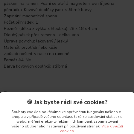
páskem na rameni. Psaní se otvírá magnetem, uvnitř jedna
přihrádka. Kovové doplňky jsou stříbrné barvy .
Zapínání: magnetická spona
Počet přihrádek: 1
Rozměr (délka x výška x hloubka): 28 x 18 x 4 cm
Dlouhý pásek přes rameno - délka: ano
Úprava povrchu: lakovaný / lesklý
Materiál: prvotřídní eko kůže
Způsob nošení: v ruce i na rameně
Formát A4: Ne
Barva kovových doplňků: stříbrná
Parametry
🍪 Jak byste rádi své cookies?
Výrobce
GROSSO
Soubory cookies používáme ke správnému fungování našeho e-
shopu a v případě vašeho souhlasu také ke sledování statistik o
Barevný odstín produktu
Šedá
webu, měření efektivity reklamních kampaní, zapamatování
vašeho oblíbeného nastavení při používání stránek.
Více k využití
Způsob nošení
v ruce
cookies