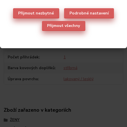
Zapínání
magnetická spona
Přijmout nezbytné
Podrobné nastavení
Rozměr (délka x výška x
28 x 18 x 4 cm
hloubka)
Přijmout všechny
Dlouhý pásek přes rameno
ano
Formát A4
Ne
Počet přihrádek
1
Barva kovových doplňků
stříbrná
Úprava povrchu
lakovaný / lesklý
Zboží zařazeno v kategoriích
ŽENY