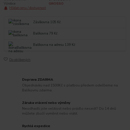
Výrobce:
GROSSO
Hlídat cenu / dostupnost
Zásilkovna 105 Kč
Balíkovna 79 Kč
Balíkovna na adresu 139 Kč
Do oblíbených
Doprava ZDARMA
Objednávku nad 1500Kč s platbou předem odešleme na
Balíkovnu zdarma.
Záruka vrácení nebo výměny
Neodhadli jste velikost nebo prádlo nesedí? Do 14 dnů
můžete zboží vyměnit nebo vrátit.
Rychlá expedice