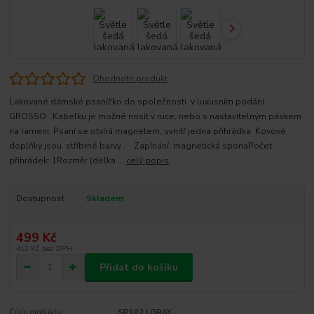
Ohodnotit produkt
Lakované dámské psaníčko do společnosti v luxusním podání
GROSSO . Kabelku je možné nosit v ruce, nebo s nastavitelným páskem
na rameni. Psaní se otvírá magnetem, uvnitř jedna přihrádka. Kovové
doplňky jsou stříbrné barvy . Zapínání: magnetická sponaPočet
přihrádek: 1Rozměr (délka ...
celý popis
Dostupnost
Skladem
499 Kč
412 Kč
bez DPH
Přidat do košíku
Číslo produktu:
SP102 LGRAY