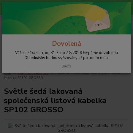
Vážení zákazníci, od 31.7. do 7.8.2026 čerpáme dovolenou
Objednávky budou vyřizovány až po tomto datu.
0
ks
+420 608 754 282
za
0 Kč
pište email, pokud nezvedám tel.
CZK
Menu
Dovolená
Vážení zákazníci, od 31.7. do 7.8.2026 čerpáme dovolenou
Hledat
Objednávky budou vyřizovány až po tomto datu.
Zavřít
Úvod
DÁMSKÉ KABELKY
Světle šedá lakovaná společenská listová
kabelka SP102 GROSSO
Světle šedá lakovaná
společenská listová kabelka
SP102 GROSSO