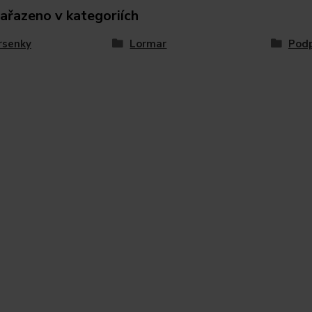
zařazeno v kategoriích
rsenky
Lormar
Podp