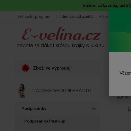
Vážení zákazníci, od 
Věrnostní program
Hodnocení zákazníků
Vše o nákupu
Úvod
Zboží ve výprodeji
Vážen
Push
DÁMSKÉ SPODNÍ PRÁDLO
Podprsenky
Podprsenky Push-up