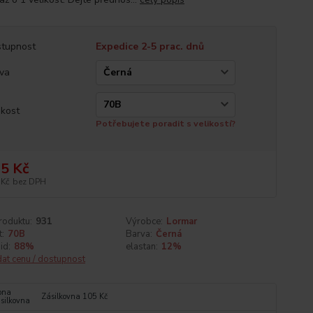
tupnost
Expedice 2-5 prac. dnů
va
ikost
Potřebujete poradit s velikostí?
5 Kč
 Kč
bez DPH
roduktu:
931
Výrobce:
Lormar
t:
70B
Barva:
Černá
id:
88%
elastan:
12%
dat cenu / dostupnost
Zásilkovna 105 Kč