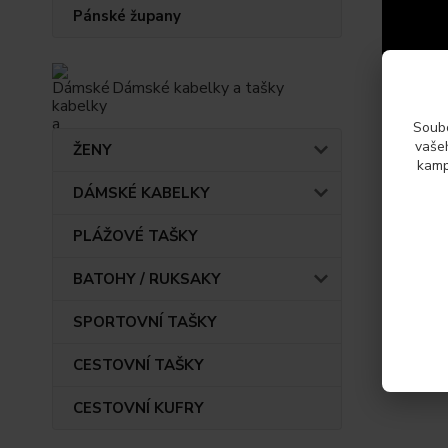
Pánské župany
Dámské kabelky a tašky
Soubo
vašeh
ŽENY
kamp
Původ 
DÁMSKÉ KABELKY
PLÁŽOVÉ TAŠKY
Param
BATOHY / RUKSAKY
Výrob
SPORTOVNÍ TAŠKY
CESTOVNÍ TAŠKY
CESTOVNÍ KUFRY