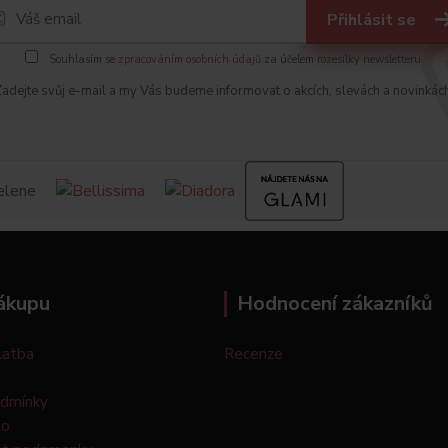
Přihlásit se
Souhlasím se
zpracováním osobních údajů
za účelem rozesílky newsletteru.
adejte svůj e-mail a my Vás budeme informovat o akcích, slevách a novinkác
ákupu
Hodnocení zákazníků
latba
Recenze
odmínky
lo