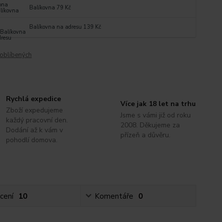
Balíkovna 79 Kč
Balíkovna na adresu 139 Kč
oblíbených
Rychlá expedice
Více jak 18 let na trhu
Zboží expedujeme
Jsme s vámi již od roku
každý pracovní den.
2008. Děkujeme za
Dodání až k vám v
přízeň a důvěru.
pohodlí domova.
cení
10
Komentáře
0