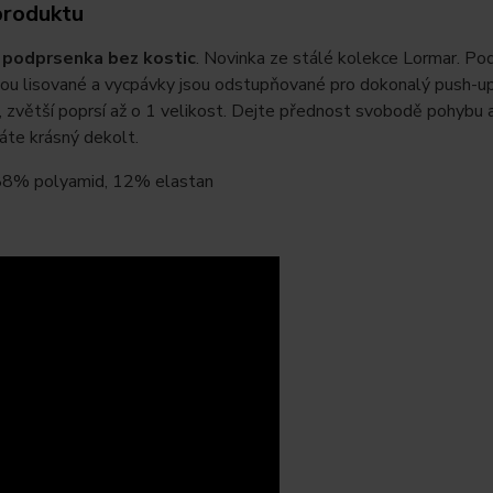
produktu
 podprsenka bez kostic
. Novinka ze stálé kolekce Lormar. Po
sou lisované a vycpávky jsou odstupňované pro dokonalý push-up 
 zvětší poprsí až o 1 velikost. Dejte přednost svobodě pohybu a
áte krásný dekolt.
 88% polyamid, 12% elastan