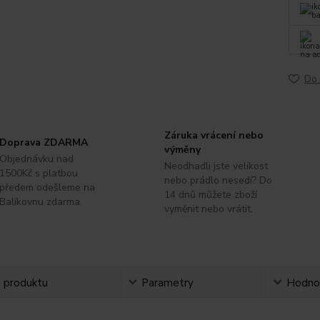
Do 
Záruka vrácení nebo
Doprava ZDARMA
výměny
Objednávku nad
Neodhadli jste velikost
1500Kč s platbou
nebo prádlo nesedí? Do
předem odešleme na
14 dnů můžete zboží
Balíkovnu zdarma.
vyměnit nebo vrátit.
s produktu
Parametry
Hodno