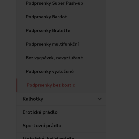
Podprsenky Super Push-up
Podprsenky Bardot
Podprsenky Bralette
Podprsenky multifunkční
Bez vycpávek, nevyztužené
Podprsenky vyztužené
Podprsenky bez kostic
Kalhotky
Erotické prádlo
Sportovní prádlo
Mateřské, kojící prádlo