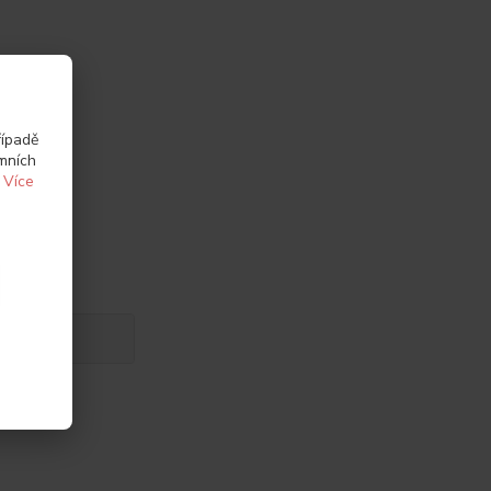
řípadě
amních
.
Více