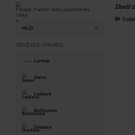
Zboží 
Pánské tašky a peněženky
Podp
MUŽI
ZBOŽÍ DLE VÝROBCE
Lormar
Sielei
Leilieve
Bellissima
Diadora