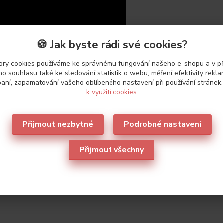
🍪 Jak byste rádi své cookies?
ry cookies používáme ke správnému fungování našeho e-shopu a v p
o souhlasu také ke sledování statistik o webu, měření efektivity rekl
aní, zapamatování vašeho oblíbeného nastavení při používání stránek
zboží
k využití cookies
Přijmout nezbytné
Podrobné nastavení
etry
Přijmout všechny
ce
Lormar