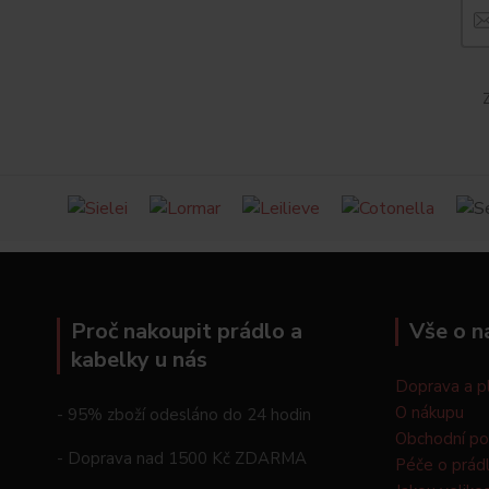
Z
Proč nakoupit prádlo a
Vše o n
kabelky u nás
Doprava a p
O nákupu
- 95% zboží odesláno do 24 hodin
Obchodní p
- Doprava nad 1500 Kč ZDARMA
Péče o prád