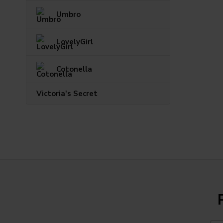
Umbro
LovelyGirl
Cotonella
Victoria's Secret