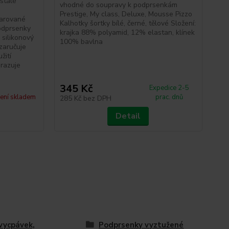
stálé
vhodné do soupravy k podprsenkám
hla
e
Prestige, My class, Deluxe, Mousse Pizzo
pod
varované
Kalhotky šortky bílé, černé, tělové Složení:
ram
odprsenky
krajka 88% polyamid, 12% elastan, klínek
bez
 silikonový
100% bavlna
Pod
zaručuje
svr
žití
vnit
razuje
345 Kč
5
Expedice 2-5
ení skladem
prac. dnů
285 Kč
bez DPH
48
Detail
vycpávek,
Podprsenky vyztužené