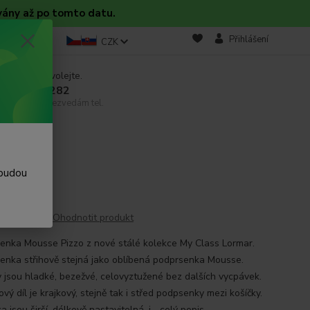
vány až po tomto datu.
takt
Blog
Přihlášení
CZK
 si rady? Zavolejte.
 608 754 282
email, pokud nezvedám tel.
ar
 budou
Ohodnotit produkt
enka Mousse Pizzo z nové stálé kolekce My Class Lormar.
enka střihově stejná jako oblíbená podprsenka Mousse.
y jsou hladké, bezežvé, celovyztužené bez dalších vycpávek.
ý díl je krajkový, stejně tak i střed podpsenky mezi košíčky.
 jsou širší, délkově nastavitelná, i...
celý popis