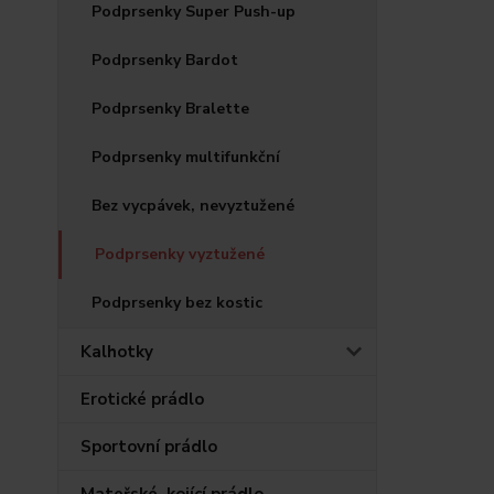
Podprsenky Super Push-up
Podprsenky Bardot
Podprsenky Bralette
Podprsenky multifunkční
Bez vycpávek, nevyztužené
Podprsenky vyztužené
Podprsenky bez kostic
Kalhotky
Erotické prádlo
Sportovní prádlo
Mateřské, kojící prádlo