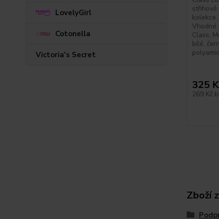
střihově 
LovelyGirl
kolekce.
Vhodné 
Cotonella
Class, M
bílé, če
polyamid
Victoria's Secret
325 K
269 Kč
b
Zboží 
Podp