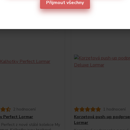
Přijmout všechny
oporučujeme
5
2 hodnocení
1 hodnocení
y Perfect Lormar
Korzetová push-up podprse
Lormar
 Perfect z nové stálé kolekce My
rmar. Kalhotky jsou krajkové,