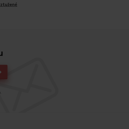
yztužené
u
h.