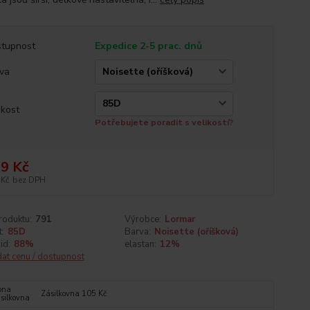
tupnost
Expedice 2-5 prac. dnů
va
ikost
Potřebujete poradit s velikostí?
9 Kč
 Kč
bez DPH
roduktu:
791
Výrobce:
Lormar
t:
85D
Barva:
Noisette (oříšková)
id:
88%
elastan:
12%
dat cenu / dostupnost
Zásilkovna 105 Kč