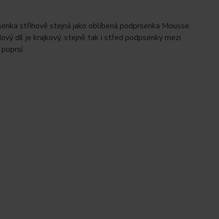
enka střihově stejná jako oblíbená podprsenka Mousse.
vý díl je krajkový, stejně tak i střed podpsenky mezi
 poprsí.