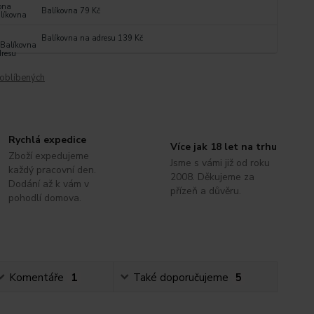
Balíkovna 79 Kč
Balíkovna na adresu 139 Kč
oblíbených
Rychlá expedice
Více jak 18 let na trhu
Zboží expedujeme
Jsme s vámi již od roku
každý pracovní den.
2008. Děkujeme za
Dodání až k vám v
přízeň a důvěru.
pohodlí domova.
Komentáře
1
Také doporučujeme
5