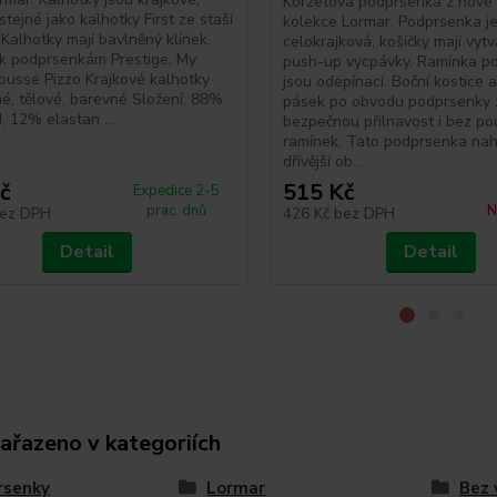
Korzetová podprsenka z nové 
stejné jako kalhotky First ze staší
kolekce Lormar. Podprsenka j
 Kalhotky mají bavlněný klínek.
celokrajková, košíčky mají vyt
k podprsenkám Prestige, My
push-up vycpávky. Ramínka p
ousse Pizzo Krajkové kalhotky
jsou odepínací. Boční kostice a
rné, tělové, barevné Složení: 88%
pásek po obvodu podprsenky 
, 12% elastan ...
bezpečnou přilnavost i bez pou
ramínek. Tato podprsenka nah
dřívější ob...
č
515 Kč
Expedice 2-5
prac. dnů
N
ez DPH
426 Kč
bez DPH
Detail
Detail
zařazeno v kategoriích
rsenky
Lormar
Bez 