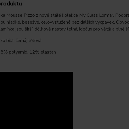
produktu
ka Mousse Pizzo z nové stálé kolekce My Class Lormar. Podprs
sou hladké, bezežvé, celovyztužené bez dalších vycpávek. Obvodo
amínka jsou širší, délkově nastavitelná, ideální pro větší a plnější
a bílá, černá, tělová
 88% polyamid, 12% elastan