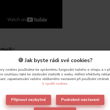
zboží
🍪 Jak byste rádi své cookies?
etry
ry cookies používáme ke správnému fungování našeho e-shopu a v p
o souhlasu také ke sledování statistik o webu, měření efektivity rekl
aní, zapamatování vašeho oblíbeného nastavení při používání stránek
ce
Lormar
k využití cookies
Přijmout nezbytné
Podrobné nastavení