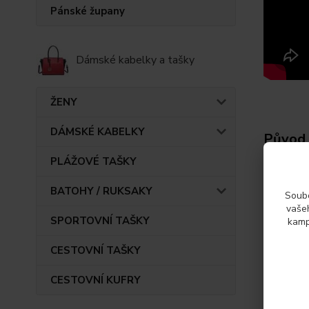
Pánské župany
Dámské kabelky a tašky
ŽENY
DÁMSKÉ KABELKY
Původ 
PLÁŽOVÉ TAŠKY
Param
BATOHY / RUKSAKY
Soubo
vašeh
SPORTOVNÍ TAŠKY
kamp
Výrob
CESTOVNÍ TAŠKY
CESTOVNÍ KUFRY