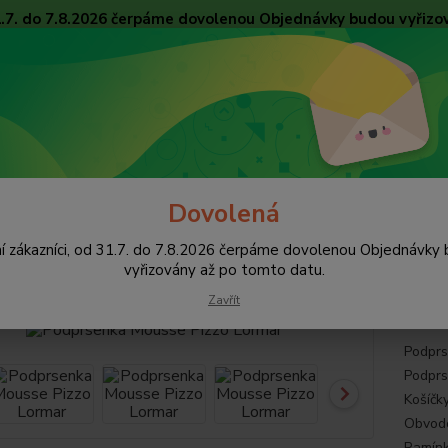
31.7. do 7.8.2026 čerpáme dovolenou Objednávky budou vyřizo
Obchodní podmínky
Tabulky velikostí
Ochrana osobních údajů
Kon
Nevíte
Hledat
+420
pište 
Dovolená
Podprsenky
Podprsenky vyztužené
Podprsenka Mousse Pizzo Lorm
í zákazníci, od 31.7. do 7.8.2026 čerpáme dovolenou Objednávky
rsenka Mousse Pizzo Lormar
vyřizovány až po tomto datu.
Zavřít
Podprs
Podprs
Košíčk
Obvodov
Ramínka