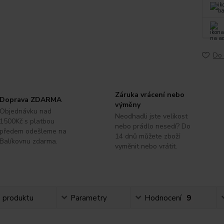
Do 
Záruka vrácení nebo
Doprava ZDARMA
výměny
Objednávku nad
Neodhadli jste velikost
1500Kč s platbou
nebo prádlo nesedí? Do
předem odešleme na
14 dnů můžete zboží
Balíkovnu zdarma.
vyměnit nebo vrátit.
s produktu
Parametry
Hodnocení
9