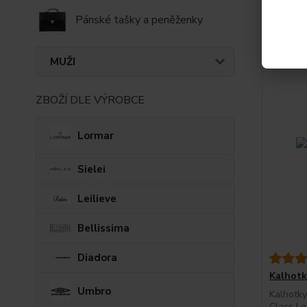
Také d
Pánské tašky a peněženky
MUŽI
ZBOŽÍ DLE VÝROBCE
Lormar
Sielei
Leilieve
Bellissima
Diadora
Kalhotk
Umbro
Kalhotky
Class Lo