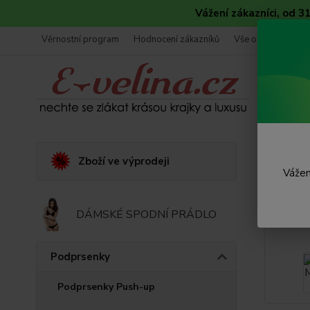
Vážení zákazníci, od 
Věrnostní program
Hodnocení zákazníků
Vše o nákupu
Úvod
Zboží ve výprodeji
Vážen
Podp
DÁMSKÉ SPODNÍ PRÁDLO
Podprsenky
Podprsenky Push-up