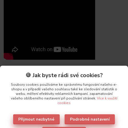
🍪 Jak byste rádi své cookies?
Původ zboží
Soubory cookies používáme ke správnému fungování našeho e-
shopu a v případě vašeho souhlasu také ke sledování statistik o
webu, měření efektivity reklamních kampaní, zapamatování
Parametry
vašeho oblíbeného nastavení při používání stránek.
Více k využití
cookies
Výrobce
Lormar
Přijmout nezbytné
Podrobné nastavení