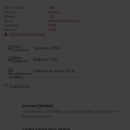
Číslo produktu:
791
Výrobce:
Lormar
Velikost:
70C
Barva:
Noisette (oříšková)
polyamid:
88%
elastan:
12%
Hlídat cenu / dostupnost
Zásilkovna 105 Kč
Balíkovna 79 Kč
Balíkovna na adresu 139 Kč
Do oblíbených
Doprava ZDARMA
Objednávku nad 1500Kč s platbou předem odešleme na
Balíkovnu zdarma.
Záruka vrácení nebo výměny