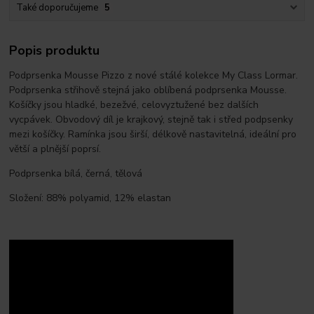
Také doporučujeme
5
Popis produktu
Podprsenka Mousse Pizzo z nové stálé kolekce My Class Lormar.
Podprsenka střihově stejná jako oblíbená podprsenka Mousse.
Košíčky jsou hladké, bezežvé, celovyztužené bez dalších
vycpávek. Obvodový díl je krajkový, stejně tak i střed podpsenky
mezi košíčky. Ramínka jsou širší, délkově nastavitelná, ideální pro
větší a plnější poprsí.
Podprsenka bílá, černá, tělová
Složení: 88% polyamid, 12% elastan