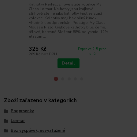
Lormar
Kalhotky Perfect z nové stálé kolekce My
Class Lormar. Kalhotky jsou krajkové,
Korzetová p
střihově stejné jako kalhotky First ze staší
Lormar. Podp
kolekce. Kalhotky mají bavlněný klínek.
mají vytvaro
Vhodné k podprsenkám Prestige, My Class,
podprsenky j
Mousse Pizzo Krajkové kalhotky bílé, černé,
silikonový 
tělové, barevné Složení: 88% polyamid, 12%
zaručuje bez
elastan ...
ramínek. Tat
ob...
325 Kč
515 Kč
Expedice 2-5 prac.
dnů
269 Kč
bez DPH
426 Kč
bez 
Detail
Zboží zařazeno v kategoriích
Podprsenky
Lormar
Bez vycpávek, nevyztužené