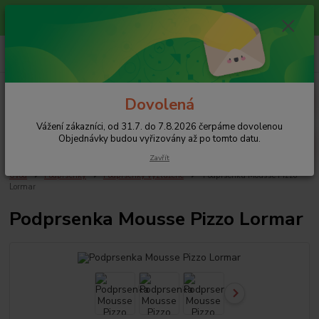
Vážení zákazníci, od 31.7. do 7.8.2026 čerpáme dovolenou
Objednávky budou vyřizovány až po tomto datu.
+420 608 754 282
pište email, pokud nezvedám tel.
CZK
Menu
Dovolená
Vážení zákazníci, od 31.7. do 7.8.2026 čerpáme dovolenou
Hledat
Objednávky budou vyřizovány až po tomto datu.
Zavřít
Úvod
Podprsenky
Podprsenky vyztužené
Podprsenka Mousse Pizzo
Lormar
Podprsenka Mousse Pizzo Lormar