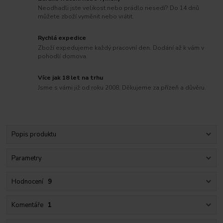
Neodhadli jste velikost nebo prádlo nesedí? Do 14 dnů
můžete zboží vyměnit nebo vrátit.
Rychlá expedice
Zboží expedujeme každý pracovní den. Dodání až k vám v
pohodlí domova.
Více jak 18 let na trhu
Jsme s vámi již od roku 2008. Děkujeme za přízeň a důvěru.
Popis produktu
Parametry
Hodnocení
9
Komentáře
1