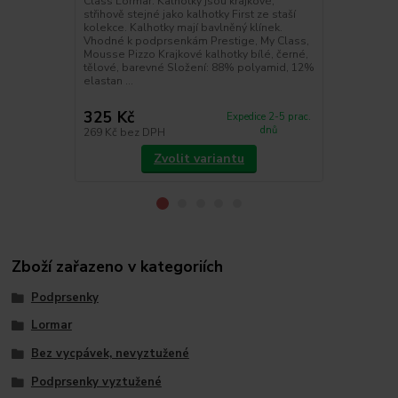
Class Lormar. Kalhotky jsou krajkové,
Korzetová p
střihově stejné jako kalhotky First ze staší
Lormar. Podp
kolekce. Kalhotky mají bavlněný klínek.
mají vytvaro
Vhodné k podprsenkám Prestige, My Class,
podprsenky j
Mousse Pizzo Krajkové kalhotky bílé, černé,
silikonový 
tělové, barevné Složení: 88% polyamid, 12%
zaručuje bez
elastan ...
ramínek. Tat
ob...
325 Kč
515 Kč
Expedice 2-5 prac.
dnů
269 Kč
bez DPH
426 Kč
bez 
Zvolit variantu
Zboží zařazeno v kategoriích
Podprsenky
Lormar
Bez vycpávek, nevyztužené
Podprsenky vyztužené