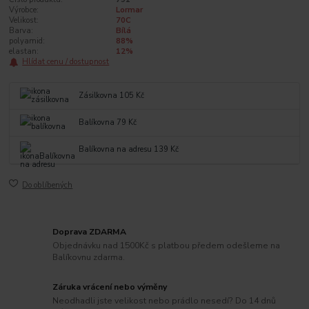
Výrobce:
Lormar
Velikost:
70C
Barva:
Bílá
polyamid:
88%
elastan:
12%
Hlídat cenu / dostupnost
Zásilkovna 105 Kč
Balíkovna 79 Kč
Balíkovna na adresu 139 Kč
Do oblíbených
Doprava ZDARMA
Objednávku nad 1500Kč s platbou předem odešleme na
Balíkovnu zdarma.
Záruka vrácení nebo výměny
Neodhadli jste velikost nebo prádlo nesedí? Do 14 dnů