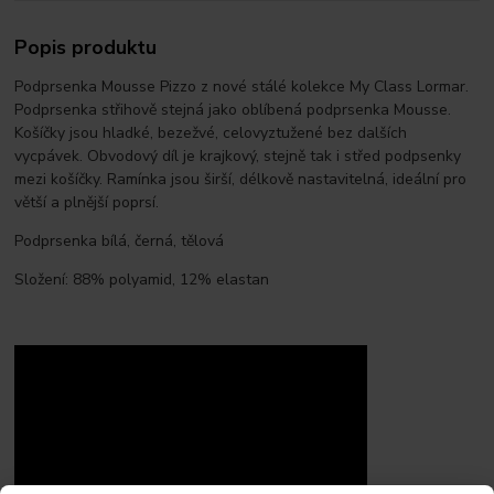
Popis produktu
Podprsenka Mousse Pizzo z nové stálé kolekce My Class Lormar.
Podprsenka střihově stejná jako oblíbená podprsenka Mousse.
Košíčky jsou hladké, bezežvé, celovyztužené bez dalších
vycpávek. Obvodový díl je krajkový, stejně tak i střed podpsenky
mezi košíčky. Ramínka jsou širší, délkově nastavitelná, ideální pro
větší a plnější poprsí.
Podprsenka bílá, černá, tělová
Složení: 88% polyamid, 12% elastan