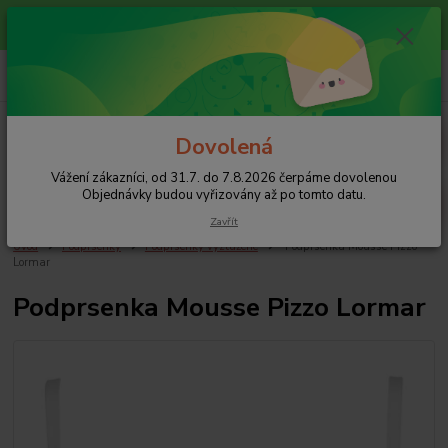
Vážení zákazníci, od 31.7. do 7.8.2026 čerpáme dovolenou
Objednávky budou vyřizovány až po tomto datu.
0
ks
+420 608 754 282
za
0 Kč
pište email, pokud nezvedám tel.
CZK
Menu
Dovolená
Vážení zákazníci, od 31.7. do 7.8.2026 čerpáme dovolenou
Hledat
Objednávky budou vyřizovány až po tomto datu.
Zavřít
Úvod
Podprsenky
Podprsenky vyztužené
Podprsenka Mousse Pizzo
Lormar
Podprsenka Mousse Pizzo Lormar