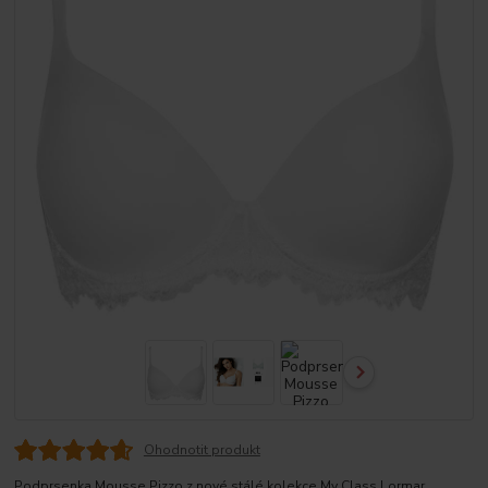
Ohodnotit produkt
Podprsenka Mousse Pizzo z nové stálé kolekce My Class Lormar.