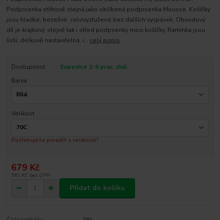
Podprsenka střihově stejná jako oblíbená podprsenka Mousse. Košíčky
jsou hladké, bezežvé, celovyztužené bez dalších vycpávek. Obvodový
díl je krajkový, stejně tak i střed podpsenky mezi košíčky. Ramínka jsou
širší, délkově nastavitelná, i...
celý popis
Dostupnost
Expedice 2-5 prac. dnů
Barva
Velikost
Potřebujete poradit s velikostí?
679 Kč
561 Kč
bez DPH
Přidat do košíku
Číslo produktu:
791