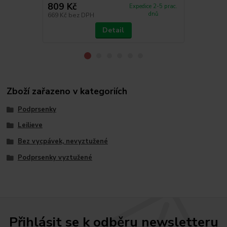
809 Kč
370 Kč
Expedice 2-5 prac.
dnů
669 Kč
bez DPH
306 Kč
bez 
Detail
Zboží zařazeno v kategoriích
Podprsenky
Leilieve
Bez vycpávek, nevyztužené
Podprsenky vyztužené
Přihlásit se k odběru newsletteru