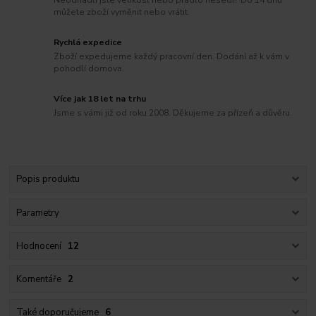
Neodhadli jste velikost nebo prádlo nesedí? Do 14 dnů
můžete zboží vyměnit nebo vrátit.
Rychlá expedice
Zboží expedujeme každý pracovní den. Dodání až k vám v
pohodlí domova.
Více jak 18 let na trhu
Jsme s vámi již od roku 2008. Děkujeme za přízeň a důvěru.
Popis produktu
Parametry
Hodnocení
12
Komentáře
2
Také doporučujeme
6