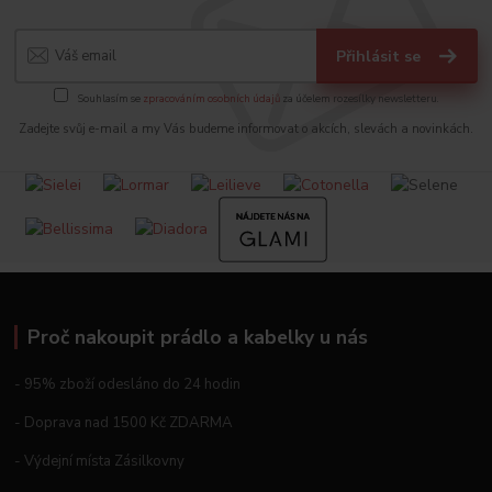
Přihlásit se
Souhlasím se
zpracováním osobních údajů
za účelem rozesílky newsletteru.
Zadejte svůj e-mail a my Vás budeme informovat o akcích, slevách a novinkách.
Proč nakoupit prádlo a kabelky u nás
- 95% zboží odesláno do 24 hodin
- Doprava nad 1500 Kč ZDARMA
- Výdejní místa Zásilkovny