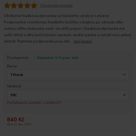
Ohodnotit produkt
Oblíbená hladká podprsenka od italského výrobce Leilieve.
Podprsenka v kombinaci hladkého košíčku s krajkou po obvodu díky
svému střihu dokonale sedí i na větší poprsí. Hladká podprsenka má
vyšší střed a díky boční kostici opravdu skvěle padne a vytváří moc pěkný
dekolt. Ramínka podprsenky jsou dél...
celý popis
Dostupnost
Expedice 2-5 prac. dnů
Barva
Velikost
Potřebujete poradit s velikostí?
840 Kč
694 Kč
bez DPH