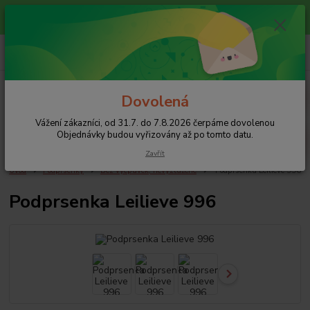
Vážení zákazníci, od 31.7. do 7.8.2026 čerpáme dovolenou
Objednávky budou vyřizovány až po tomto datu.
+420 608 754 282
pište email, pokud nezvedám tel.
CZK
Menu
Dovolená
Vážení zákazníci, od 31.7. do 7.8.2026 čerpáme dovolenou
Hledat
Objednávky budou vyřizovány až po tomto datu.
Zavřít
Úvod
Podprsenky
Bez vycpávek, nevyztužené
Podprsenka Leilieve 996
Podprsenka Leilieve 996