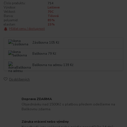
Číslo produktu:
714
Výrobce:
Leilieve
Velikost:
70C
Barva:
Tělová
polyamid:
85%
elastan:
15%
Hlídat cenu / dostupnost
Zásilkovna 105 Kč
Balíkovna 79 Kč
Balíkovna na adresu 139 Kč
Do oblíbených
Doprava ZDARMA
Objednávku nad 1500Kč s platbou předem odešleme na
Balíkovnu zdarma.
Záruka vrácení nebo výměny