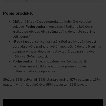
Popis produktu
Oblíbená
hladká podprsenka
od italského výrobce
Leilieve.
Podprsenka
v kombinaci hladkého košíčku s
krajkou po obvodu díky svému střihu dokonale sedí i na
větší poprsí.
Hladká podprsenka
má vyšší střed a díky boční kostici
opravdu skvěle padne a vytváří moc pěkný dekolt. Ramínka
podprsenky jsou délkově nastavitelná, zapínání na dva
háčky ve čtyřech pozicích.
Podprsenka
má celovyztužený košíček bez dalších
vycpávek, mezi košíčky je ozdobné písmeno L. Velmi
oblíbená italská podprsenka.
Složení: 85% polyamid, 15% elastan, krajka: 87% polyamid, 13%
elastan, vnitřní část košíčku: 65% ployester, 35% bavlna