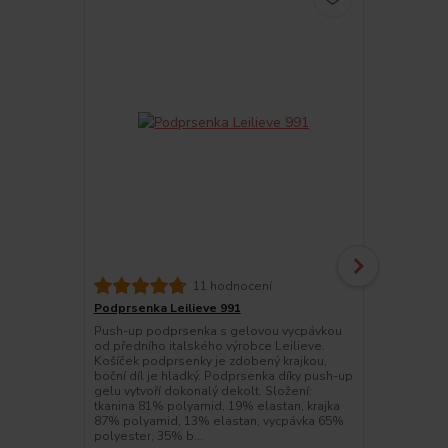
11 hodnocení
Podprsenka Leilieve 991
Kalhotky Lei
Push-up podprsenka s gelovou vycpávkou
Dámské kalho
od předního italského výrobce Leilieve.
luxusní kraj
Košíček podprsenky je zdobený krajkou,
jsou vhodné
boční díl je hladký. Podprsenka díky push-up
Leilieve 996
gelu vytvoří dokonalý dekolt. Složení:
15% elastan
tkanina 81% polyamid, 19% elastan, krajka
elastan, klí
87% polyamid, 13% elastan, vycpávka 65%
polyester, 35% b...